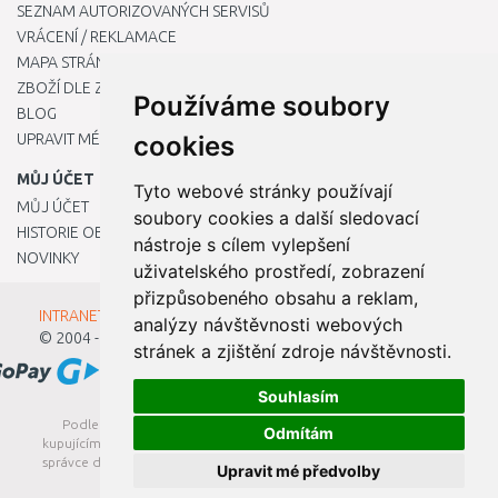
SEZNAM AUTORIZOVANÝCH SERVISŮ
VRÁCENÍ / REKLAMACE
MAPA STRÁNKY
ZBOŽÍ DLE ZNAČEK
Používáme soubory
BLOG
UPRAVIT MÉ PŘEDVOLBY COOKIES
cookies
MŮJ ÚČET
Tyto webové stránky používají
MŮJ ÚČET
soubory cookies a další sledovací
HISTORIE OBJEDNÁVEK
nástroje s cílem vylepšení
NOVINKY
uživatelského prostředí, zobrazení
přizpůsobeného obsahu a reklam,
INTRANET - Přihlášení pro zaměstnance
analýzy návštěvnosti webových
© 2004 - 2026
Kamody s.r.o.
stránek a zjištění zdroje návštěvnosti.
Souhlasím
Podle zákona o evidenci tržeb je prodávající povinen vystavit
Odmítám
kupujícímu účtenku. Zároveň je povinen zaevidovat přijatou tržbu u
správce daně online; v případě technického výpadku pak nejpozději
Upravit mé předvolby
do 48 hodin.