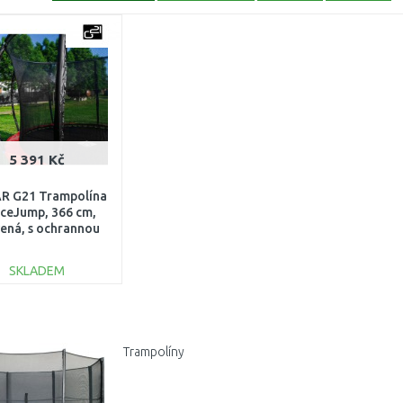
5 391 Kč
R G21 Trampolína
ceJump, 366 cm,
ená, s ochrannou
 + schůdky zdarma
2690 POŠKOZENÝ
SKLADEM
OBAL!!
DO KOŠÍKU
Porovnat
Trampolíny