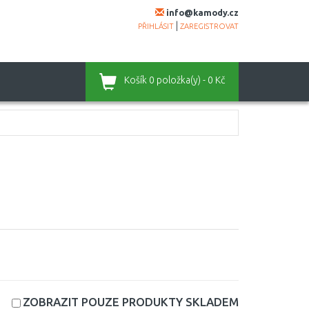
info@kamody.cz
|
PŘIHLÁSIT
ZAREGISTROVAT
Košík
0 položka(y) - 0 Kč
ZOBRAZIT POUZE PRODUKTY
SKLADEM