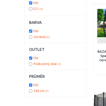
Vše
G21
(1)
BARVA
Vše
červená
(1)
OUTLET
BAZA
Spa
Vše
červ
Poškozený obal
(1)
sítí
6904
PRŮMĚR
Vše
366 cm
(1)