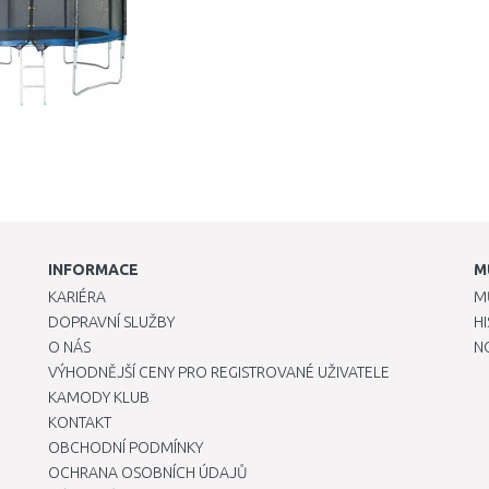
INFORMACE
M
KARIÉRA
M
DOPRAVNÍ SLUŽBY
H
O NÁS
N
VÝHODNĚJŠÍ CENY PRO REGISTROVANÉ UŽIVATELE
KAMODY KLUB
KONTAKT
OBCHODNÍ PODMÍNKY
OCHRANA OSOBNÍCH ÚDAJŮ