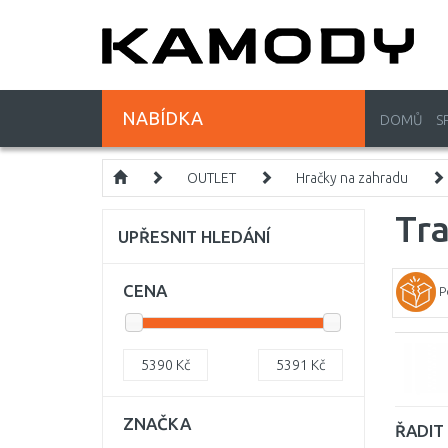
NABÍDKA
DOMŮ
S
OUTLET
Hračky na zahradu
Tr
UPŘESNIT HLEDÁNÍ
CENA
P
5390
Kč
5391
Kč
ZNAČKA
ŘADIT 