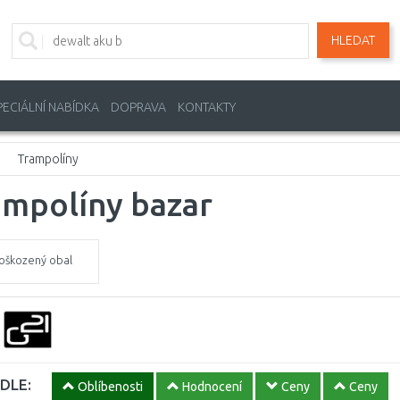
HLEDAT
PECIÁLNÍ NABÍDKA
DOPRAVA
KONTAKTY
Trampolíny
ampolíny bazar
oškozený obal
DLE:
Oblíbenosti
Hodnocení
Ceny
Ceny