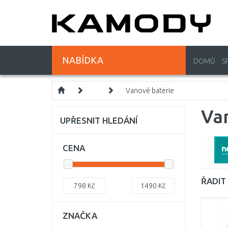
NABÍDKA
DOMŮ
S
Vanové baterie
Va
UPŘESNIT HLEDÁNÍ
CENA
ŘADIT 
798
Kč
1490
Kč
ZNAČKA