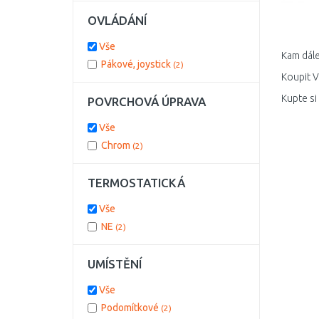
OVLÁDÁNÍ
Vše
Kam dále
Pákové, joystick
(2)
Koupit V
Kupte si
POVRCHOVÁ ÚPRAVA
Vše
Chrom
(2)
TERMOSTATICKÁ
Vše
NE
(2)
UMÍSTĚNÍ
Vše
Podomítkové
(2)