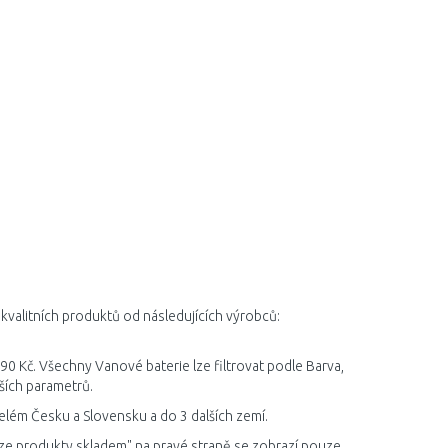
kvalitních produktů od následujících výrobců:
90 Kč. Všechny Vanové baterie lze filtrovat podle Barva,
ších parametrů.
elém Česku a Slovensku a do 3 dalších zemí.
ze produkty skladem" na pravé straně se zobrazí pouze