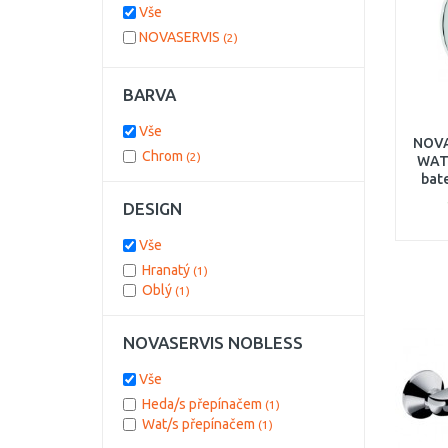
Vše
NOVASERVIS
(2)
BARVA
Vše
NOVA
Chrom
(2)
WAT 
bat
c
DESIGN
Vše
Hranatý
(1)
Oblý
(1)
NOVASERVIS NOBLESS
Vše
Heda/s přepínačem
(1)
Wat/s přepínačem
(1)