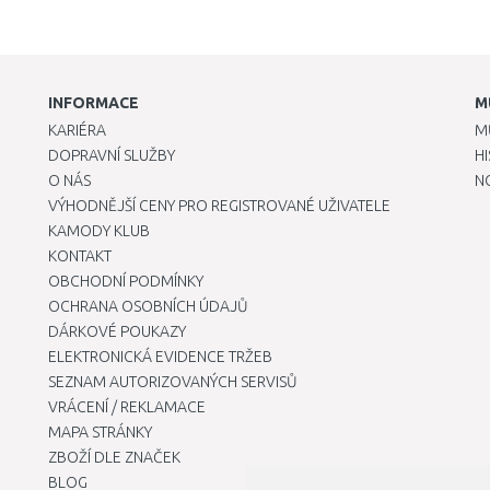
INFORMACE
M
KARIÉRA
M
DOPRAVNÍ SLUŽBY
H
O NÁS
N
VÝHODNĚJŠÍ CENY PRO REGISTROVANÉ UŽIVATELE
KAMODY KLUB
KONTAKT
OBCHODNÍ PODMÍNKY
OCHRANA OSOBNÍCH ÚDAJŮ
DÁRKOVÉ POUKAZY
ELEKTRONICKÁ EVIDENCE TRŽEB
SEZNAM AUTORIZOVANÝCH SERVISŮ
VRÁCENÍ / REKLAMACE
MAPA STRÁNKY
ZBOŽÍ DLE ZNAČEK
BLOG