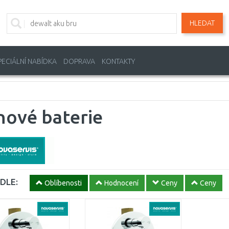
HLEDAT
PECIÁLNÍ NABÍDKA
DOPRAVA
KONTAKTY
nové baterie
DLE:
Oblíbenosti
Hodnocení
Ceny
Ceny