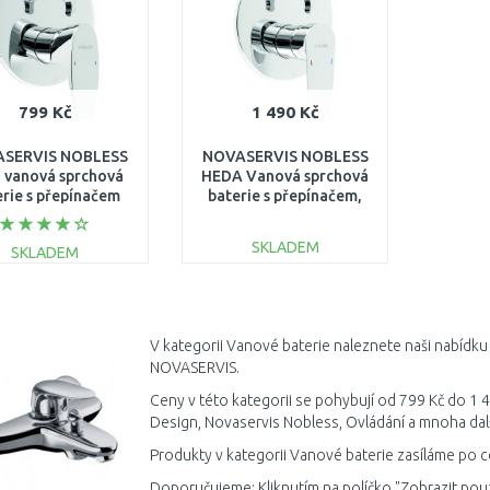
799 Kč
1 490 Kč
SERVIS NOBLESS
NOVASERVIS NOBLESS
vanová sprchová
HEDA Vanová sprchová
erie s přepínačem
baterie s přepínačem,
hrom 39050R,0
chrom 40050R,0
SKLADEM
SKLADEM
DO KOŠÍKU
DO KOŠÍKU
Porovnat
Porovnat
V kategorii Vanové baterie naleznete naši nabídku 
NOVASERVIS.
Ceny v této kategorii se pohybují od 799 Kč do 1 4
Design, Novaservis Nobless, Ovládání a mnoha dal
Produkty v kategorii Vanové baterie zasíláme po c
Doporučujeme: Kliknutím na políčko "Zobrazit pou