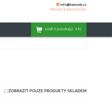
info@kamody.cz
|
PŘIHLÁSIT
ZAREGISTROVAT
Košík
0 položka(y) - 0 Kč
ZOBRAZIT POUZE PRODUKTY
SKLADEM