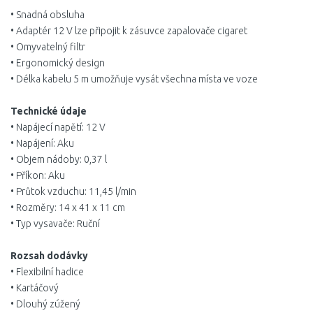
• Snadná obsluha
• Adaptér 12 V lze připojit k zásuvce zapalovače cigaret
• Omyvatelný filtr
• Ergonomický design
• Délka kabelu 5 m umožňuje vysát všechna místa ve voze
Technické údaje
• Napájecí napětí: 12 V
• Napájení: Aku
• Objem nádoby: 0,37 l
• Příkon: Aku
• Průtok vzduchu: 11,45 l/min
• Rozměry: 14 x 41 x 11 cm
• Typ vysavače: Ruční
Rozsah dodávky
• Flexibilní hadice
• Kartáčový
• Dlouhý zúžený