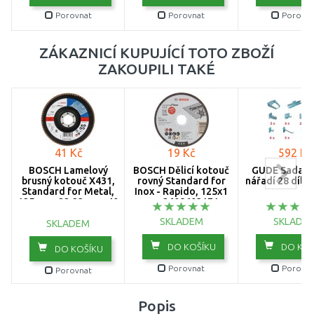
Porovnat
Porovnat
Porovna
ZÁKAZNICÍ KUPUJÍCÍ TOTO ZBOŽÍ
ZAKOUPILI TAKÉ
41 Kč
19 Kč
592 Kč
BOSCH Lamelový
BOSCH Dělicí kotouč
GÜDE Sada d
brusný kotouč X431,
rovný Standard for
nářadí 28 díln
Standard for Metal,
Inox - Rapido, 125x1
125 mm, 22,23 mm, 40
mm 2608603171
2608603656
SKLADEM
SKLADE
SKLADEM
DO KOŠÍKU
DO KOŠ
DO KOŠÍKU
Porovnat
Porovna
Porovnat
Popis