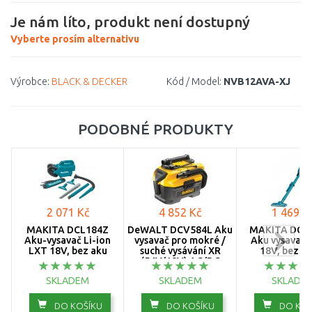
Je nám líto, produkt není dostupný
Vyberte prosím alternativu
Výrobce:
BLACK & DECKER
Kód / Model:
NVB12AVA-XJ
PODOBNÉ PRODUKTY
2 071 Kč
4 852 Kč
1 469 K
MAKITA DCL184Z
DeWALT DCV584L Aku
MAKITA DCL
Aku-vysavač Li-ion
vysavač pro mokré /
Aku vysavač L
LXT 18V, bez aku
suché vysávání XR
18V, bez ak
(54V/18V) AC/DC
SKLADEM
SKLADEM
SKLADE
DO KOŠÍKU
DO KOŠÍKU
DO KOŠ