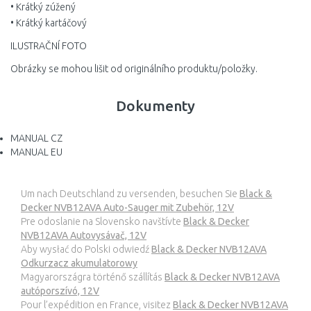
• Krátký zúžený
• Krátký kartáčový
ILUSTRAČNÍ FOTO
Obrázky se mohou lišit od originálního produktu/položky.
Dokumenty
MANUAL CZ
MANUAL EU
Um nach Deutschland zu versenden, besuchen Sie
Black &
Decker NVB12AVA Auto-Sauger mit Zubehör, 12V
Pre odoslanie na Slovensko navštívte
Black & Decker
NVB12AVA Autovysávač, 12V
Aby wysłać do Polski odwiedź
Black & Decker NVB12AVA
Odkurzacz akumulatorowy
Magyarországra történő szállítás
Black & Decker NVB12AVA
autóporszívó, 12V
Pour l’expédition en France, visitez
Black & Decker NVB12AVA