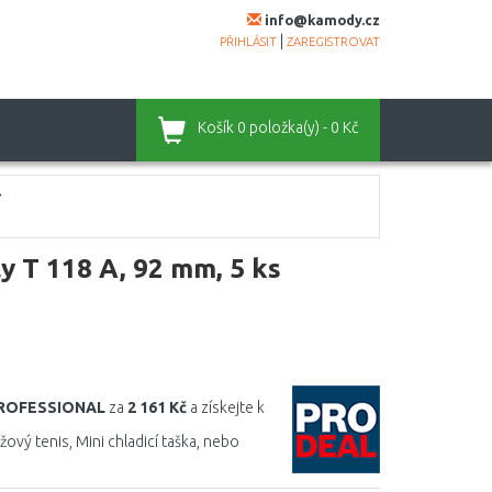
info@kamody.cz
|
PŘIHLÁSIT
ZAREGISTROVAT
Košík
0 položka(y) - 0 Kč
y T 118 A, 92 mm, 5 ks
PROFESSIONAL
za
2 161 Kč
a získejte k
vý tenis, Mini chladicí taška, nebo