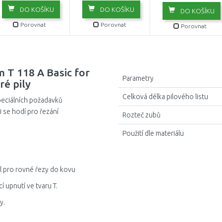
DO KOŠÍKU
DO KOŠÍKU
DO KOŠÍKU
Porovnat
Porovnat
Porovnat
m T 118 A Basic for
Parametry
ré pily
Celková délka pilového listu
peciálních požadavků
li se hodí pro řezání
Rozteč zubů
Použití dle materiálu
al pro rovné řezy do kovu
 upnutí ve tvaru T.
y.