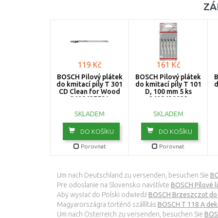
ZÁ
119 Kč
161 Kč
BOSCH Pilový plátek
BOSCH Pilový plátek
B
do kmitací pily T 301
do kmitací pily T 101
d
CD Clean for Wood
D, 100 mm 5 ks
2608637591
2608630032
SKLADEM
SKLADEM
DO KOŠÍKU
DO KOŠÍKU
Porovnat
Porovnat
Um nach Deutschland zu versenden, besuchen Sie
BO
Pre odoslanie na Slovensko navštívte
BOSCH Pílové li
Aby wysłać do Polski odwiedź
BOSCH Brzeszczot do 
Magyarországra történő szállítás
BOSCH T 118 A deko
Um nach Österreich zu versenden, besuchen Sie
BOSC