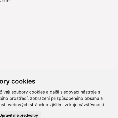
OVINKY
ory cookies
vají soubory cookies a další sledovací nástroje s
ského prostředí, zobrazení přizpůsobeného obsahu a
sti webových stránek a zjištění zdroje návštěvnosti.
ně online; v případě technického výpadku pak nejpozději do 48
Upravit mé předvolby