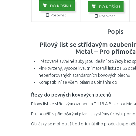
DO KOŠÍKU
DO KOŠÍKU
Porovnat
Porovnat
Popis
Pilový list se střídavým ozubení
Metal – Pro přímoča
Frézované zvlněné zuby jsou ideální pro řezy bez s
Plně tvrzený, vysoce kvalitní materiál listu z HSS oce
neperforovaných standardních kovových plechů
Kompatibilní se všemi pilami s upínáním do T
Řezy do pevných kovových plechů
Pilový list se střídavým ozubením T 118 A Basic for Met
Pro použití s přímočarými pilami a systémy úchytu pomocí
Obrázky se mohou lišit od originálního produktu/položk