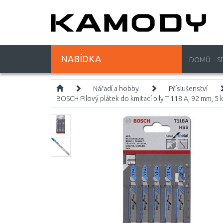
NABÍDKA
DOMŮ
S
Nářadí a hobby
Příslušenství
BOSCH Pilový plátek do kmitací pily T 118 A, 92 mm, 