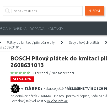
HLEDAT
PECIÁLNÍ NABÍDKA
DOPRAVA
KONTAKTY
Plátky do kmitací / přímočaré pily
Sady pilových plátků
5 ks 2608631013
BOSCH Pilový plátek do kmitací pil
2608631013
23 recenzí
/
Napsat recenzi
SLEVA 46%
+ DÁREK:
Nakupte ještě
PŘÍSLUŠENSTVÍ BOSCH 
objednávce dárek ZDARMA – Bosch Sportovní čepice, Sada na plážo
Fotbalový míč velikost 5
»» Více info ««