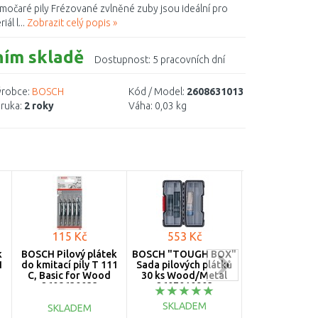
římočaré pily Frézované zvlněné zuby jsou ideální pro
ál l...
Zobrazit celý popis »
ním skladě
Dostupnost:
5 pracovních dní
robce:
BOSCH
Kód / Model:
2608631013
ruka:
2 roky
Váha:
0,03 kg
115 Kč
553 Kč
235 Kč
k
BOSCH Pilový plátek
BOSCH "TOUGH BOX"
MAKITA B-4
1
do kmitací pily T 111
Sada pilových plátků
Superexpres sa
C, Basic for Wood
30 ks Wood/Metal
5ks/bal
2608630033
2607010903
SKLADEM
SKLADEM
SKLADE