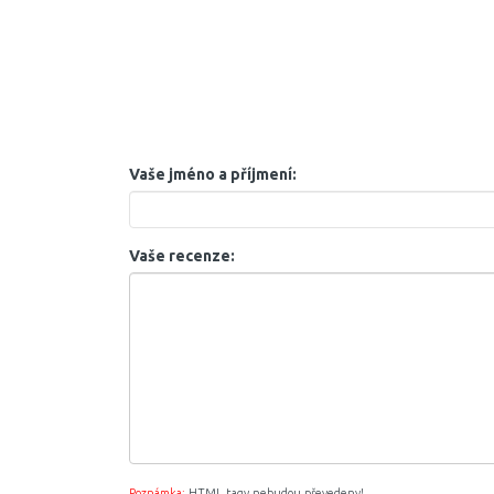
Vaše jméno a příjmení:
Vaše recenze:
Poznámka:
HTML tagy nebudou převedeny!