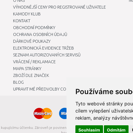
O NÁS
N
VÝHODNĚJŠÍ CENY PRO REGISTROVANÉ UŽIVATELE
KAMODY KLUB
KONTAKT
OBCHODNÍ PODMÍNKY
OCHRANA OSOBNÍCH ÚDAJŮ
DÁRKOVÉ POUKAZY
ELEKTRONICKÁ EVIDENCE TRŽEB
SEZNAM AUTORIZOVANÝCH SERVISŮ
VRÁCENÍ / REKLAMACE
MAPA STRÁNKY
ZBOŽÍ DLE ZNAČEK
BLOG
UPRAVIT MÉ PŘEDVOLBY COOKIES
Používáme soub
Tyto webové stránky použí
cílem vylepšení uživatel
reklam, analýzy návštěvno
t kupujícímu účtenku. Zároveň je povinen zaevidovat přijatou tržbu u správce da
Souhlasím
Odmítám
hodin.