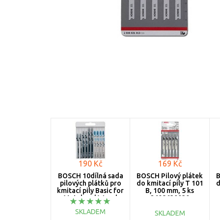
190 Kč
169 Kč
BOSCH 10dílná sada
BOSCH Pilový plátek
B
pilových plátků pro
do kmitací pily T 101
d
kmitací pily Basic for
B, 100 mm, 5 ks
Metal and Wood
2608630030
2607010630
SKLADEM
SKLADEM