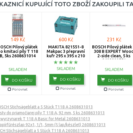
KAZNICÍ KUPUJÍCÍ TOTO ZBOŽÍ ZAKOUPILI T
149 Kč
600 Kč
231 Kč
OSCH Pilový plátek
MAKITA 821551-8
BOSCH Pilový plátek
o kmitací pily T 118
Makpac 3 přepravní
308 B EXPERT Woo
B, 5ks 2608631014
kufr 295 x 395 x 210
2-side clean, 5 ks
mm
2608900551
SKLADEM
SKLADEM
SKLADEM
DO KOŠÍKU
DO KOŠÍKU
DO KOŠÍKU
Porovnat
Porovnat
Porovnat
SCH Stichsägeblatt a 5 Stück T118 A 2608631013
sty do priamočiarej píly T 118 A, 92 mm, 5 ks 2608631013
wyrzynarek T 118 A Basic for Metal 2608631013
pírfűrészlap 92x1, 1/1, 5mm (5 lap/készlet) 2608631013
H Stichsägeblatt a 5 Stück T118 A 2608631013