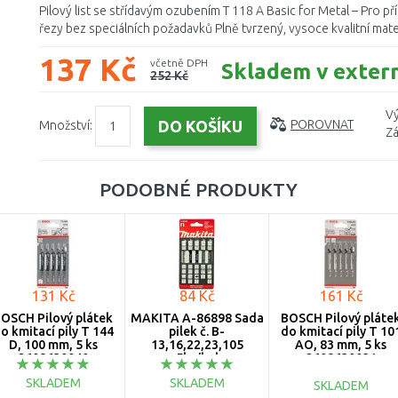
Pilový list se střídavým ozubením T 118 A Basic for Metal – Pro p
řezy bez speciálních požadavků Plně tvrzený, vysoce kvalitní materi
137 Kč
včetně DPH
Skladem v exter
252 Kč
Vý
Množství:
POROVNAT
Zá
PODOBNÉ PRODUKTY
131 Kč
84 Kč
161 Kč
OSCH Pilový plátek
MAKITA A-86898 Sada
BOSCH Pilový pláte
o kmitací pily T 144
pilek č. B-
do kmitací pily T 10
D, 100 mm, 5 ks
13,16,22,23,105
AO, 83 mm, 5 ks
2608630040
5ks/bal
2608630031
SKLADEM
SKLADEM
SKLADEM