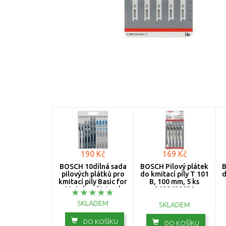
190 Kč
169 Kč
BOSCH 10dílná sada
BOSCH Pilový plátek
B
pilových plátků pro
do kmitací pily T 101
d
kmitací pily Basic for
B, 100 mm, 5 ks
Metal and Wood
2608630030
2607010630
SKLADEM
SKLADEM
DO KOŠÍKU
DO KOŠÍKU