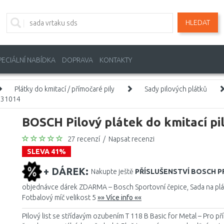
HLEDAT
PECIÁLNÍ NABÍDKA
DOPRAVA
KONTAKTY
Plátky do kmitací / přímočaré pily
Sady pilových plátků
8631014
BOSCH Pilový plátek do kmitací pi
27 recenzí
/
Napsat recenzi
SLEVA 41%
+ DÁREK:
Nakupte ještě
PŘÍSLUŠENSTVÍ BOSCH 
objednávce dárek ZDARMA – Bosch Sportovní čepice, Sada na plážo
Fotbalový míč velikost 5
»» Více info ««
Pilový list se střídavým ozubením T 118 B Basic for Metal – Pro p