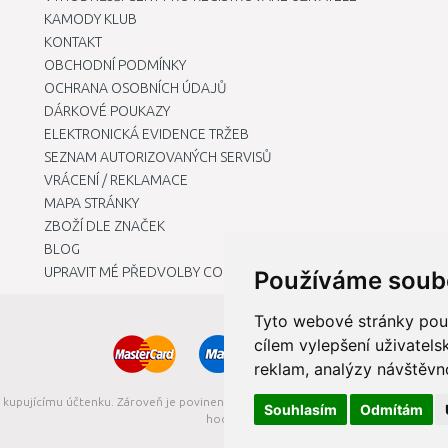
KAMODY KLUB
KONTAKT
OBCHODNÍ PODMÍNKY
OCHRANA OSOBNÍCH ÚDAJŮ
DÁRKOVÉ POUKAZY
ELEKTRONICKÁ EVIDENCE TRŽEB
SEZNAM AUTORIZOVANÝCH SERVISŮ
VRÁCENÍ / REKLAMACE
MAPA STRÁNKY
ZBOŽÍ DLE ZNAČEK
BLOG
UPRAVIT MÉ PŘEDVOLBY COOKIES
Používáme soub
Tyto webové stránky použí
cílem vylepšení uživatel
reklam, analýzy návštěvno
t kupujícímu účtenku. Zároveň je povinen zaevidovat přijatou tržbu u správce da
Souhlasím
Odmítám
hodin.