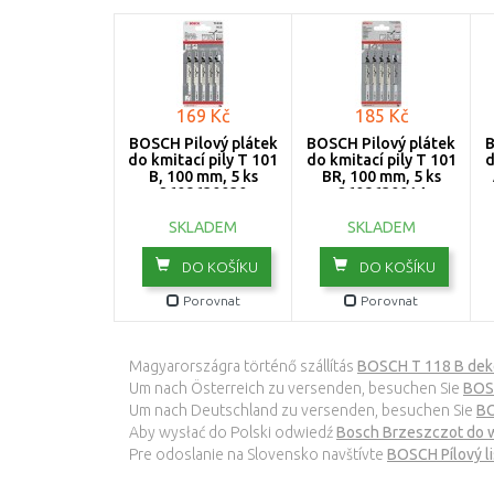
169 Kč
185 Kč
BOSCH Pilový plátek
BOSCH Pilový plátek
B
do kmitací pily T 101
do kmitací pily T 101
d
B, 100 mm, 5 ks
BR, 100 mm, 5 ks
2608630030
2608630014
SKLADEM
SKLADEM
DO KOŠÍKU
DO KOŠÍKU
Porovnat
Porovnat
Magyarországra történő szállítás
BOSCH T 118 B deko
Um nach Österreich zu versenden, besuchen Sie
BOSC
Um nach Deutschland zu versenden, besuchen Sie
BO
Aby wysłać do Polski odwiedź
Bosch Brzeszczot do w
Pre odoslanie na Slovensko navštívte
BOSCH Pílový li