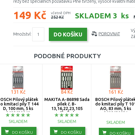
řezy bez speciálních požadavků Plně tvrzený, vysoce kvalitní materi
149 Kč
včetně DPH
SKLADEM 3 ks
252 Kč
Vý
Množství:
POROVNAT
Zá
PODOBNÉ PRODUKTY
131 Kč
84 Kč
161 Kč
OSCH Pilový plátek
MAKITA A-86898 Sada
BOSCH Pilový pláte
o kmitací pily T 144
pilek č. B-
do kmitací pily T 10
D, 100 mm, 5 ks
13,16,22,23,105
AO, 83 mm, 5 ks
2608630040
5ks/bal
2608630031
SKLADEM
SKLADEM
SKLADEM
DO KOŠÍKU
DO KOŠÍKU
DO KOŠÍKU