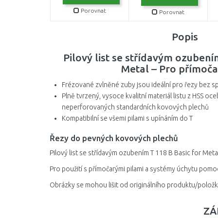
Porovnat
Porovnat
Popis
Pilový list se střídavým ozubení
Metal – Pro přímoča
Frézované zvlněné zuby jsou ideální pro řezy bez s
Plně tvrzený, vysoce kvalitní materiál listu z HSS oce
neperforovaných standardních kovových plechů
Kompatibilní se všemi pilami s upínáním do T
Řezy do pevných kovových plechů
Pilový list se střídavým ozubením T 118 B Basic for Met
Pro použití s přímočarými pilami a systémy úchytu pomocí
Obrázky se mohou lišit od originálního produktu/položk
ZÁ