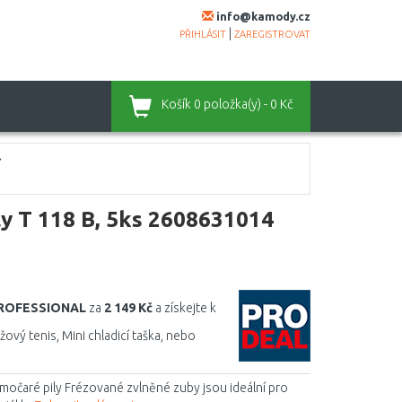
info@kamody.cz
|
PŘIHLÁSIT
ZAREGISTROVAT
Košík
0 položka(y) - 0 Kč
ly T 118 B, 5ks 2608631014
PROFESSIONAL
za
2 149 Kč
a získejte k
vý tenis, Mini chladicí taška, nebo
římočaré pily Frézované zvlněné zuby jsou ideální pro