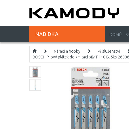
NABÍDKA
DOMŮ
S
Nářadí a hobby
Příslušenství
BOSCH Pilový plátek do kmitací pily T 118 B, 5ks 260