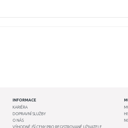
INFORMACE
M
KARIÉRA
M
DOPRAVNÍ SLUŽBY
H
O NÁS
N
VÝHODNĚJŠÍ CENY PRO REGISTROVANÉ UŽIVATELE