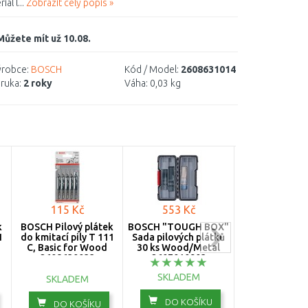
ál l...
Zobrazit celý popis »
Můžete mít už 10.08.
robce:
BOSCH
Kód / Model:
2608631014
ruka:
2 roky
Váha:
0,03 kg
115 Kč
553 Kč
235 Kč
k
BOSCH Pilový plátek
BOSCH "TOUGH BOX"
MAKITA B-4
1
do kmitací pily T 111
Sada pilových plátků
Superexpres sa
C, Basic for Wood
30 ks Wood/Metal
5ks/bal
2608630033
2607010903
SKLADEM
SKLADEM
SKLADE
DO KOŠÍKU
DO KOŠÍKU
DO KOŠ