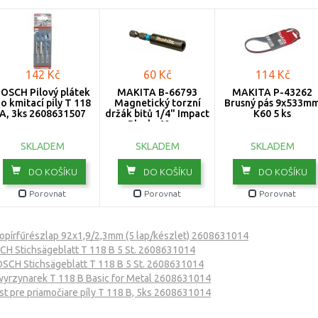
142 Kč
60 Kč
114 Kč
OSCH Pilový plátek
MAKITA B-66793
MAKITA P-43262
o kmitací pily T 118
Magnetický torzní
Brusný pás 9x533m
A, 3ks 2608631507
držák bitů 1/4" Impact
K60 5 ks
Black, 60mm
SKLADEM
SKLADEM
SKLADEM
DO KOŠÍKU
DO KOŠÍKU
DO KOŠÍKU
Porovnat
Porovnat
Porovnat
pírfűrészlap 92x1,9/2,3mm (5 lap/készlet) 2608631014
H Stichsägeblatt T 118 B 5 St. 2608631014
SCH Stichsägeblatt T 118 B 5 St. 2608631014
yrzynarek T 118 B Basic for Metal 2608631014
st pre priamočiare píly T 118 B, 5ks 2608631014