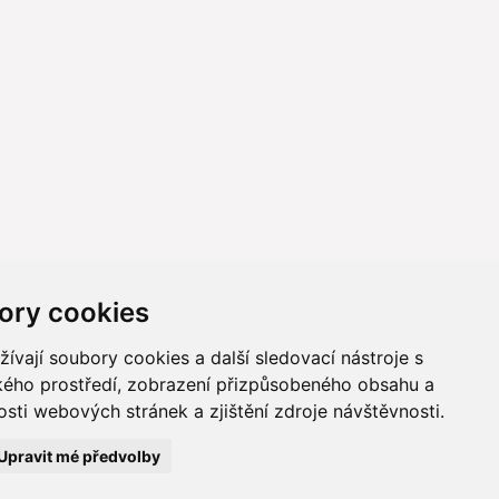
ory cookies
vají soubory cookies a další sledovací nástroje s
ského prostředí, zobrazení přizpůsobeného obsahu a
sti webových stránek a zjištění zdroje návštěvnosti.
ně online; v případě technického výpadku pak nejpozději do 48
Upravit mé předvolby