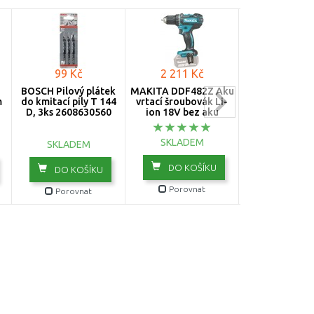
99 Kč
2 211 Kč
2 494 K
BOSCH Pilový plátek
MAKITA DDF482Z Aku
BOSCH GWS 1
m
do kmitací pily T 144
vrtací šroubovák Li-
PROFESSIO
D, 3ks 2608630560
ion 18V bez aku
Úhlová bruska,
dělicí kot
06013A61
SKLADEM
SKLADEM
SKLADE
DO KOŠÍKU
DO KOŠÍKU
DO KOŠ
Porovnat
Porovnat
Porovn