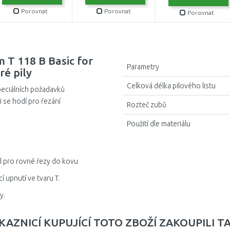
Porovnat
Porovnat
Porovnat
m T 118 B Basic for
Parametry
ré pily
Celková délka pilového listu
peciálních požadavků
li se hodí pro řezání
Rozteč zubů
Použití dle materiálu
al pro rovné řezy do kovu
 upnutí ve tvaru T.
y.
KAZNICÍ KUPUJÍCÍ TOTO ZBOŽÍ ZAKOUPILI T