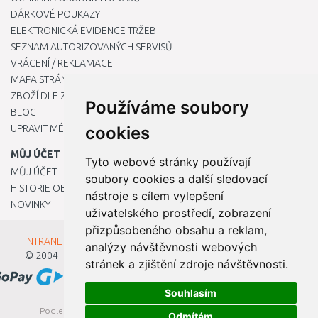
DÁRKOVÉ POUKAZY
ELEKTRONICKÁ EVIDENCE TRŽEB
SEZNAM AUTORIZOVANÝCH SERVISŮ
VRÁCENÍ / REKLAMACE
MAPA STRÁNKY
ZBOŽÍ DLE ZNAČEK
Používáme soubory
BLOG
UPRAVIT MÉ PŘEDVOLBY COOKIES
cookies
MŮJ ÚČET
Tyto webové stránky používají
MŮJ ÚČET
soubory cookies a další sledovací
HISTORIE OBJEDNÁVEK
nástroje s cílem vylepšení
NOVINKY
uživatelského prostředí, zobrazení
přizpůsobeného obsahu a reklam,
INTRANET - Přihlášení pro zaměstnance
analýzy návštěvnosti webových
© 2004 - 2026
Kamody s.r.o.
stránek a zjištění zdroje návštěvnosti.
Souhlasím
Podle zákona o evidenci tržeb je prodávající povinen vystavit
Odmítám