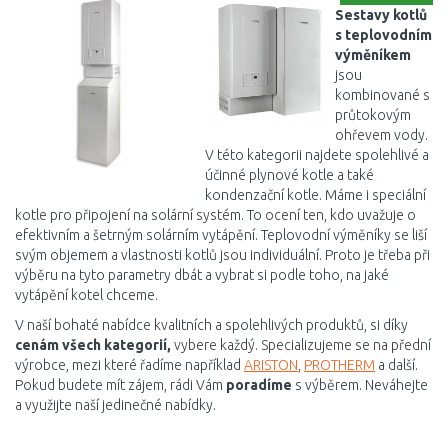
Sestavy kotlů
s teplovodním
výměníkem
jsou
kombinované s
průtokovým
ohřevem vody.
V této kategorii najdete spolehlivé a
účinné plynové kotle a také
kondenzační kotle. Máme i speciální
kotle pro připojení na solární systém. To ocení ten, kdo uvažuje o
efektivním a šetrným solárním vytápění. Teplovodní výměníky se liší
svým objemem a vlastnosti kotlů jsou individuální. Proto je třeba při
výběru na tyto parametry dbát a vybrat si podle toho, na jaké
vytápění kotel chceme.
V naší bohaté nabídce kvalitních a spolehlivých produktů, si díky
cenám všech kategorií,
vybere každý. Specializujeme se na přední
výrobce, mezi které řadíme například
ARISTON
,
PROTHERM
a další.
Pokud budete mít zájem, rádi Vám
poradíme
s výběrem. Neváhejte
a využijte naší jedinečné nabídky.