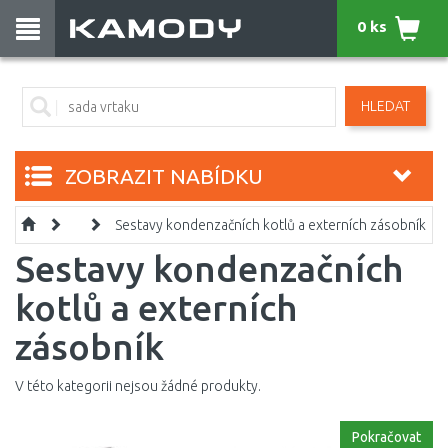
0 ks
HLEDAT
ZOBRAZIT NABÍDKU
Sestavy kondenzačních kotlů a externích zásobník
Sestavy kondenzačních
kotlů a externích
zásobník
V této kategorii nejsou žádné produkty.
Pokračovat