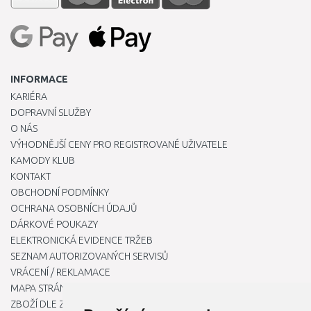
INFORMACE
KARIÉRA
DOPRAVNÍ SLUŽBY
O NÁS
VÝHODNĚJŠÍ CENY PRO REGISTROVANÉ UŽIVATELE
KAMODY KLUB
KONTAKT
OBCHODNÍ PODMÍNKY
OCHRANA OSOBNÍCH ÚDAJŮ
DÁRKOVÉ POUKAZY
ELEKTRONICKÁ EVIDENCE TRŽEB
SEZNAM AUTORIZOVANÝCH SERVISŮ
VRÁCENÍ / REKLAMACE
MAPA STRÁNKY
ZBOŽÍ DLE ZNAČEK