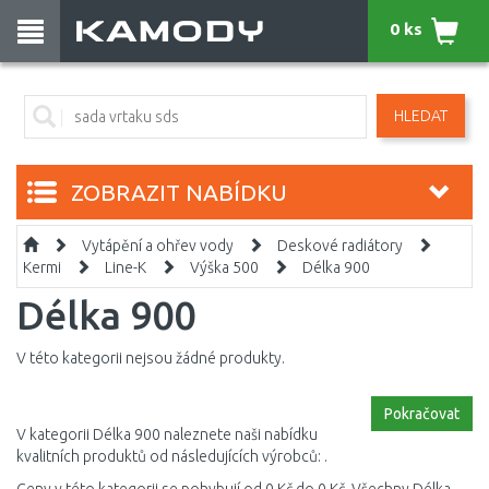
0 ks
HLEDAT
ZOBRAZIT NABÍDKU
Vytápění a ohřev vody
Deskové radiátory
Kermi
Line-K
Výška 500
Délka 900
Délka 900
V této kategorii nejsou žádné produkty.
Pokračovat
V kategorii Délka 900 naleznete naši nabídku
kvalitních produktů od následujících výrobců: .