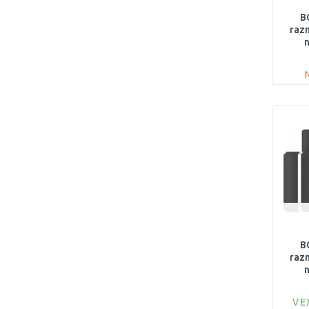
B
razn
n
B
razn
n
V E