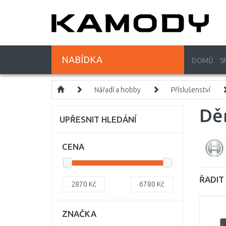
NABÍDKA
DOMŮ
S
Nářadí a hobby
Příslušenství
Děr
UPŘESNIT HLEDÁNÍ
CENA
ŘADIT 
2870
Kč
6780
Kč
ZNAČKA