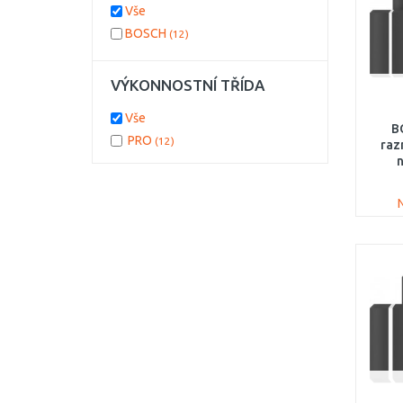
Vše
BOSCH
(12)
VÝKONNOSTNÍ TŘÍDA
Vše
B
PRO
(12)
raz
n