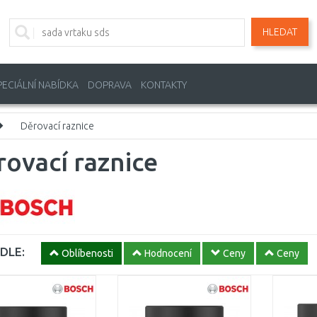
HLEDAT
PECIÁLNÍ NABÍDKA
DOPRAVA
KONTAKTY
Děrovací raznice
ovací raznice
DLE:
Oblíbenosti
Hodnocení
Ceny
Ceny