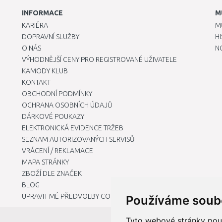
INFORMACE
M
KARIÉRA
M
DOPRAVNÍ SLUŽBY
H
O NÁS
N
VÝHODNĚJŠÍ CENY PRO REGISTROVANÉ UŽIVATELE
KAMODY KLUB
KONTAKT
OBCHODNÍ PODMÍNKY
OCHRANA OSOBNÍCH ÚDAJŮ
DÁRKOVÉ POUKAZY
ELEKTRONICKÁ EVIDENCE TRŽEB
SEZNAM AUTORIZOVANÝCH SERVISŮ
VRÁCENÍ / REKLAMACE
MAPA STRÁNKY
ZBOŽÍ DLE ZNAČEK
BLOG
UPRAVIT MÉ PŘEDVOLBY COOKIES
Používáme soub
Tyto webové stránky použí