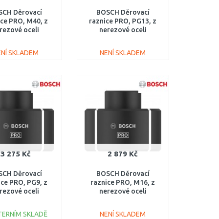
SCH Děrovací
BOSCH Děrovací
ice PRO, M40, z
raznice PRO, PG13, z
rezové oceli
nerezové oceli
608001161
2608001164
ENÍ SKLADEM
NENÍ SKLADEM
DO KOŠÍKU
DO KOŠÍKU
Porovnat
Porovnat
3 275 Kč
2 879 Kč
SCH Děrovací
BOSCH Děrovací
ice PRO, PG9, z
raznice PRO, M16, z
rezové oceli
nerezové oceli
608001162
2608001157
TERNÍM SKLADĚ
NENÍ SKLADEM