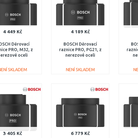
4 449 Kč
4 189 Kč
OSCH Děrovací
BOSCH Děrovací
BO
nice PRO, M32, z
raznice PRO, PG21, z
razni
erezové oceli
nerezové oceli
ne
2608001160
2608001166
2
NENÍ SKLADEM
NENÍ SKLADEM
N
DO KOŠÍKU
DO KOŠÍKU
Porovnat
Porovnat
3 405 Kč
6 779 Kč