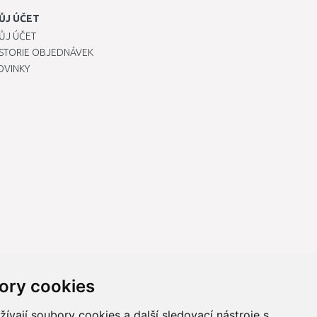
ŮJ ÚČET
ŮJ ÚČET
ISTORIE OBJEDNÁVEK
OVINKY
ory cookies
vají soubory cookies a další sledovací nástroje s