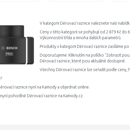
DO KOŠÍKU
DO KOŠÍKU
Porovnat
Porovnat
V kategorii Děrovací raznice naleznete naši nabíd
Ceny v této kategorii se pohybují od 2 879 Kč do 6
Výkonnostní třída a mnoha dalších parametrů.
Produkty v kategorii Děrovací raznice zasíláme po
Doporučujeme: Kliknutím na políčko "Zobrazit pou
Děrovací raznice, které jsou aktuálně dostupné.
Všechny Děrovací raznice lze seřadit podle ceny, 
?
ěrovací raznice nyní na Kamody a objednat online.
 nyní pohodlně Děrovací raznice na Kamody.cz.