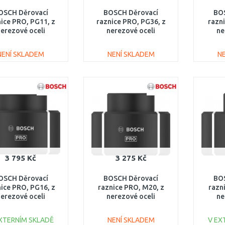
OSCH Děrovací
BOSCH Děrovací
BO
ice PRO, PG11, z
raznice PRO, PG36, z
razn
erezové oceli
nerezové oceli
ne
2608001163
2608001168
2
NENÍ SKLADEM
NENÍ SKLADEM
N
DO KOŠÍKU
DO KOŠÍKU
Porovnat
Porovnat
3 795 Kč
3 275 Kč
OSCH Děrovací
BOSCH Děrovací
BO
ice PRO, PG16, z
raznice PRO, M20, z
razn
erezové oceli
nerezové oceli
ne
2608001165
2608001158
2
XTERNÍM SKLADĚ
NENÍ SKLADEM
V EX