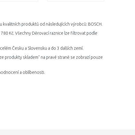
DO KOŠÍKU
DO KOŠÍKU
Porovnat
Porovnat
ku kvalitních produktů od následujících výrobců: BOSCH.
 780 Kč. Všechny Děrovací raznice lze filtrovat podle
 celém Česku a Slovensku a do 3 dalších zemí.
ze produkty skladem" na pravé straně se zobrazí pouze
hodnocení a oblíbenosti.