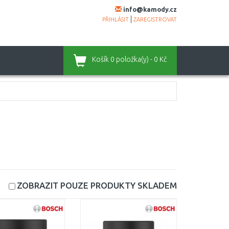
info@kamody.cz
|
PŘIHLÁSIT
ZAREGISTROVAT
Košík
0 položka(y) - 0 Kč
ZOBRAZIT POUZE PRODUKTY
SKLADEM