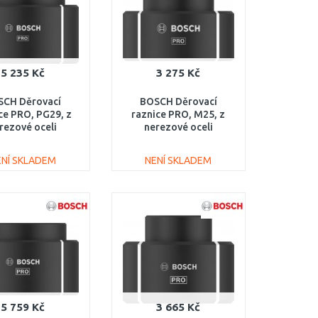
5 235 Kč
3 275 Kč
SCH Děrovací
BOSCH Děrovací
ce PRO, PG29, z
raznice PRO, M25, z
rezové oceli
nerezové oceli
608001167
2608001159
ENÍ SKLADEM
NENÍ SKLADEM
DO KOŠÍKU
DO KOŠÍKU
Porovnat
Porovnat
5 759 Kč
3 665 Kč