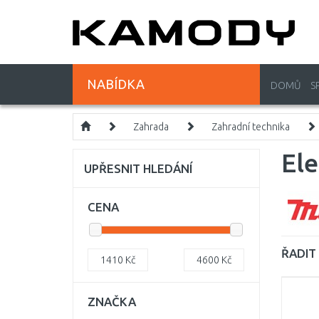
NABÍDKA
DOMŮ
S
Zahrada
Zahradní technika
Ele
UPŘESNIT HLEDÁNÍ
CENA
ŘADIT 
1410
Kč
4600
Kč
ZNAČKA