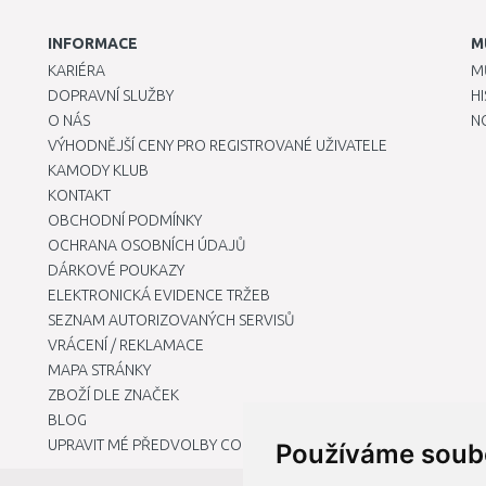
INFORMACE
M
KARIÉRA
M
DOPRAVNÍ SLUŽBY
H
O NÁS
N
VÝHODNĚJŠÍ CENY PRO REGISTROVANÉ UŽIVATELE
KAMODY KLUB
KONTAKT
OBCHODNÍ PODMÍNKY
OCHRANA OSOBNÍCH ÚDAJŮ
DÁRKOVÉ POUKAZY
ELEKTRONICKÁ EVIDENCE TRŽEB
SEZNAM AUTORIZOVANÝCH SERVISŮ
VRÁCENÍ / REKLAMACE
MAPA STRÁNKY
ZBOŽÍ DLE ZNAČEK
BLOG
UPRAVIT MÉ PŘEDVOLBY COOKIES
Používáme soub