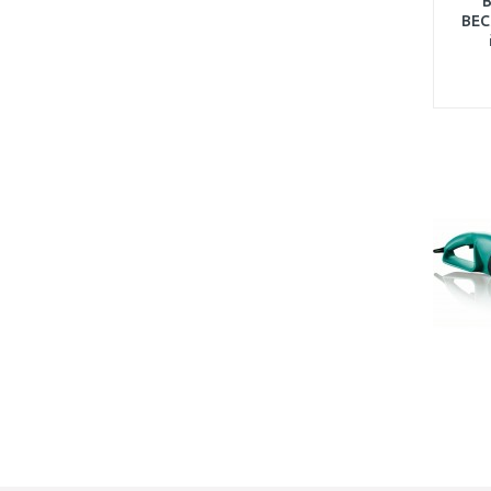
B
BEC