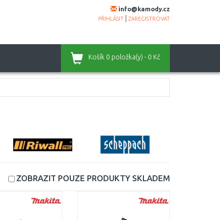
info@kamody.cz
|
PŘIHLÁSIT
ZAREGISTROVAT
Košík
0 položka(y) - 0 Kč
ZOBRAZIT POUZE PRODUKTY
SKLADEM