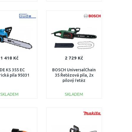
DO KOŠÍKU
DO KOŠÍKU
Porovnat
Porovnat
1 418 Kč
2 729 Kč
DE KS 355 EC
BOSCH UniversalChain
rická pila 95031
35 Řetězová pila, 2x
pilový řetěz
06008B8304
SKLADEM
SKLADEM
DO KOŠÍKU
DO KOŠÍKU
Porovnat
Porovnat