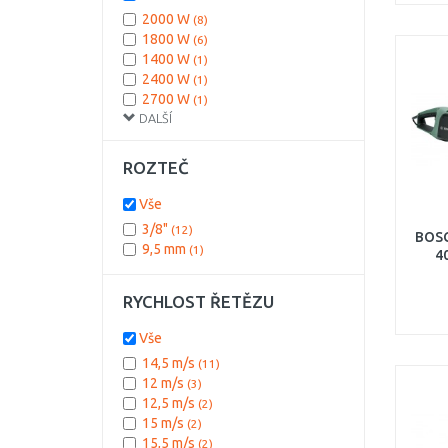
2000 W
(8)
1800 W
(6)
1400 W
(1)
2400 W
(1)
2700 W
(1)
DALŠÍ
ROZTEČ
Vše
3/8"
(12)
BOSC
9,5 mm
(1)
4
RYCHLOST ŘETĚZU
Vše
14,5 m/s
(11)
12 m/s
(3)
12,5 m/s
(2)
15 m/s
(2)
15,5 m/s
(2)