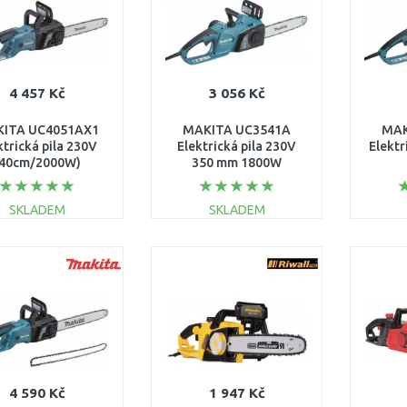
4 457 Kč
3 056 Kč
ITA UC4051AX1
MAKITA UC3541A
MAK
ktrická pila 230V
Elektrická pila 230V
Elektr
(40cm/2000W)
350 mm 1800W
(ES2141TLCX )
SKLADEM
SKLADEM
DO KOŠÍKU
DO KOŠÍKU
Porovnat
Porovnat
4 590 Kč
1 947 Kč