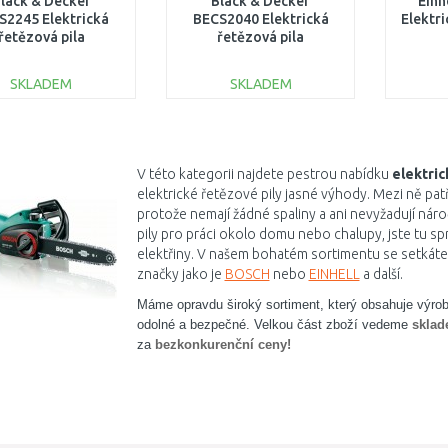
lack & Decker
Black & Decker
Einh
S2245 Elektrická
BECS2040 Elektrická
Elektri
řetězová pila
řetězová pila
(45cm/2200W)
(40cm/2000W)
SKLADEM
SKLADEM
DO KOŠÍKU
DO KOŠÍKU
Porovnat
Porovnat
V této kategorii najdete pestrou nabídku
elektric
elektrické řetězové pily jasné výhody. Mezi ně patř
protože nemají žádné spaliny a ani nevyžadují náro
pily pro práci okolo domu nebo chalupy, jste tu sp
elektřiny. V našem bohatém sortimentu se setkáte 
značky jako je
BOSCH
nebo
EINHELL
a další.
Máme opravdu široký sortiment, který obsahuje výrob
odolné a bezpečné. Velkou část zboží vedeme
skla
za
bezkonkurenční ceny!