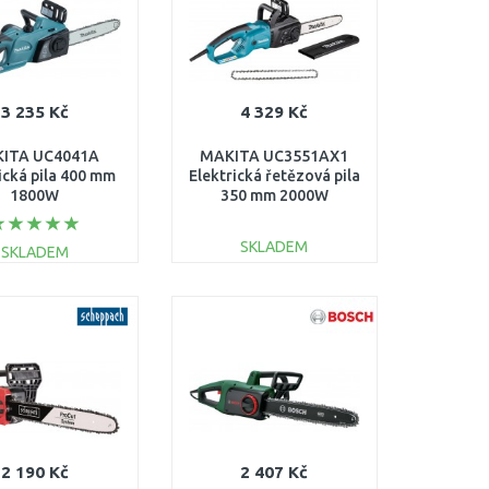
3 235 Kč
4 329 Kč
ITA UC4041A
MAKITA UC3551AX1
ická pila 400 mm
Elektrická řetězová pila
1800W
350 mm 2000W
SKLADEM
SKLADEM
DO KOŠÍKU
DO KOŠÍKU
Porovnat
Porovnat
2 190 Kč
2 407 Kč