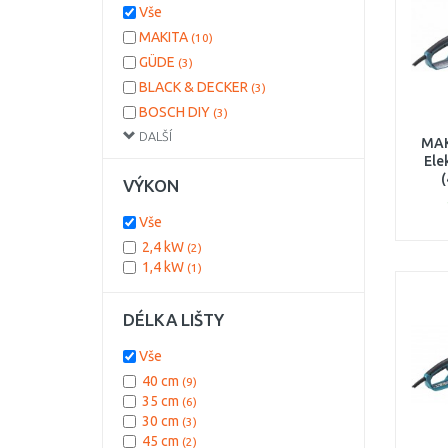
Vše
MAKITA
(10)
GÜDE
(3)
BLACK & DECKER
(3)
BOSCH DIY
(3)
DALŠÍ
RIWALL
(2)
MAK
Ele
EINHELL
(2)
VÝKON
SCHEPPACH
(1)
Vše
2,4 kW
(2)
1,4 kW
(1)
DÉLKA LIŠTY
Vše
40 cm
(9)
35 cm
(6)
30 cm
(3)
45 cm
(2)