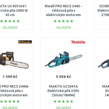
ITA UC4551AX1
Riwall PRO RECS 2440 -
SCHEP
trická pila 2000 W
řetězová pila s
Elektri
45 cm
elektrickým motorem
2700
2400 W
EC42A1901065B
SKLADEM
SKLADEM
DO KOŠÍKU
DO KOŠÍKU
Porovnat
Porovnat
1 590 Kč
3 056 Kč
ll PRO RECS 2440e
MAKITA UC3041A
MAK
 řetězová pila s
Elektrická pila 230V
El
trickým motorem
(30cm/1800W)
(4
2400 W
(ES34TLC)
(
C42A2101040B
SKLADEM
SKLADEM