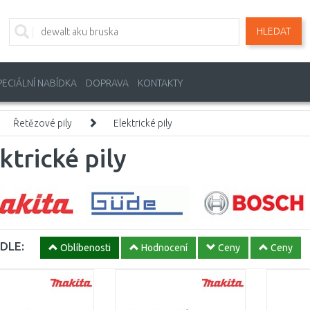
HLEDAT
PECIÁLNÍ NABÍDKA
DOPRAVA
KONTAKTY
Řetězové pily
Elektrické pily
ktrické pily
DLE:
Oblíbenosti
Hodnocení
Ceny
Ceny