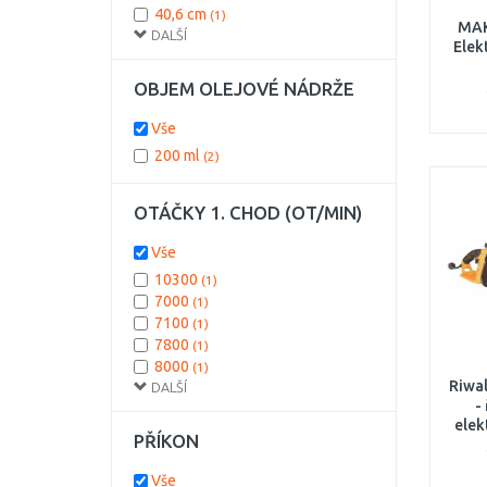
40,6 cm
(1)
MAK
DALŠÍ
42 cm
(1)
Elek
45,5 cm
(1)
46 cm
(1)
OBJEM OLEJOVÉ NÁDRŽE
Vše
200 ml
(2)
OTÁČKY 1. CHOD (OT/MIN)
Vše
10300
(1)
7000
(1)
7100
(1)
7800
(1)
8000
(1)
Riwa
DALŠÍ
-
elek
PŘÍKON
E
Vše