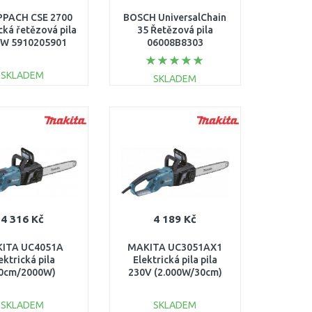
PACH CSE 2700
BOSCH UniversalChain
cká řetězová pila
35 Řetězová pila
W 5910205901
06008B8303
SKLADEM
SKLADEM
DO KOŠÍKU
DO KOŠÍKU
Porovnat
Porovnat
4 316 Kč
4 189 Kč
ITA UC4051A
MAKITA UC3051AX1
ektrická pila
Elektrická pila pila
0cm/2000W)
230V (2.000W/30cm)
ES2141TLCX)
SKLADEM
SKLADEM