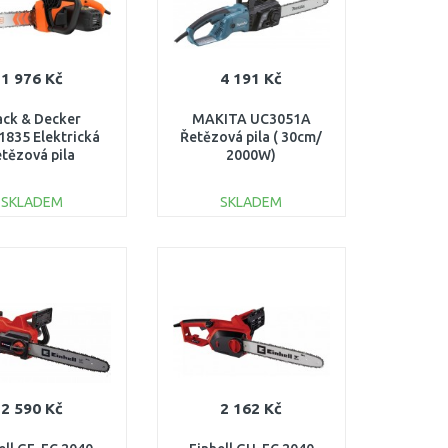
1 976 Kč
4 191 Kč
ack & Decker
MAKITA UC3051A
835 Elektrická
Řetězová pila ( 30cm/
etězová pila
2000W)
5cm/1800W)
SKLADEM
SKLADEM
DO KOŠÍKU
DO KOŠÍKU
Porovnat
Porovnat
2 590 Kč
2 162 Kč