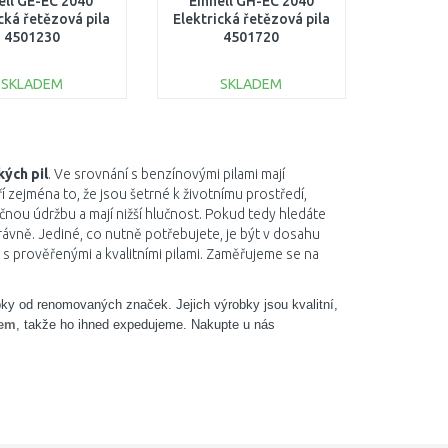
ell GE-EC 2040
Einhell GH-EC 2040
cká řetězová pila
Elektrická řetězová pila
4501230
4501720
SKLADEM
SKLADEM
DO KOŠÍKU
DO KOŠÍKU
Porovnat
Porovnat
kých pil
. Ve srovnání s benzínovými pilami mají
í zejména to, že jsou šetrné k životnímu prostředí,
čnou údržbu a mají nižší hlučnost. Pokud tedy hledáte
rávně. Jediné, co nutně potřebujete, je být v dosahu
s prověřenými a kvalitními pilami. Zaměřujeme se na
ky od renomovaných značek. Jejich výrobky jsou kvalitní,
dem
, takže ho ihned expedujeme. Nakupte u nás