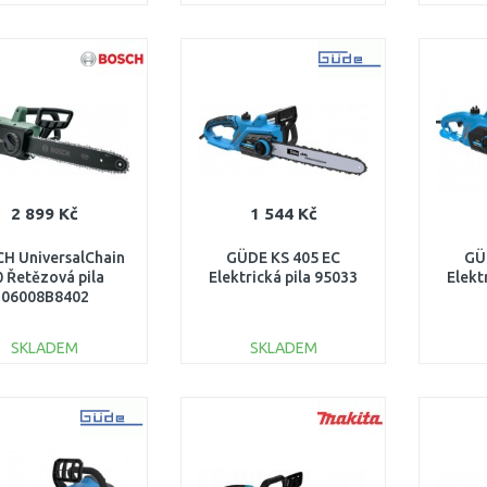
DO KOŠÍKU
DO KOŠÍKU
Porovnat
Porovnat
2 899 Kč
1 544 Kč
H UniversalChain
GÜDE KS 405 EC
GÜ
0 Řetězová pila
Elektrická pila 95033
Elekt
06008B8402
SKLADEM
SKLADEM
DO KOŠÍKU
DO KOŠÍKU
Porovnat
Porovnat