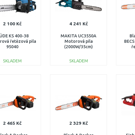
2 100 Kč
4 241 Kč
ÜDE KS 400-38
MAKITA UC3550A
Bl
ová řetězová pila
Motorová pila
BECS1
95040
(2000W/35cm)
ř
(3
SKLADEM
SKLADEM
DO KOŠÍKU
DO KOŠÍKU
Porovnat
Porovnat
2 465 Kč
2 329 Kč