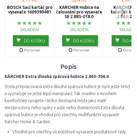
BOSCH Sací kartáč pro
KÄRCHER Hubice na
KÄRCHER S
vysavače 1609390481
čalounění pro vysavače
kulatých kar
SE 2.885-018.0
2.863-264
SKLADEM
SKLADEM
SKLADE
DO KOŠÍKU
DO KOŠÍKU
DO KOŠ
Porovnat
Porovnat
Porovna
Popis
KÄRCHER Extra dlouhá spárová hubice 2.863-306.0
Zcela přepracovaná extra dlouhá spárová hubice je nyní ještě tenčí
a vyznačuje se ještě lepší manipulací. Tak snadno a mnohem
komfortněji vysajete i těžko dostupná místa jako malé
meziprostory nebo spáry v autě nebo domácnosti.Extra dlouhá
spárová hubice je vhodná pro všechny multifunkční vysavače
Kärcher Home & Garden.
Vhodné pro všechny víceúčelové vysavače produktové řady