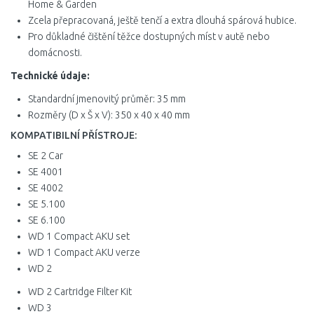
Home & Garden
Zcela přepracovaná, ještě tenčí a extra dlouhá spárová hubice.
Pro důkladné čištění těžce dostupných míst v autě nebo
domácnosti.
Technické údaje:
Standardní jmenovitý průměr: 35 mm
Rozměry (D x Š x V): 350 x 40 x 40 mm
KOMPATIBILNÍ PŘÍSTROJE:
SE 2 Car
SE 4001
SE 4002
SE 5.100
SE 6.100
WD 1 Compact AKU set
WD 1 Compact AKU verze
WD 2
WD 2 Cartridge Filter Kit
WD 3