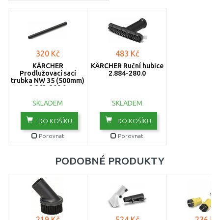
320 Kč
483 Kč
KÄRCHER
KÄRCHER Ruční hubice
Prodlužovací sací
2.884-280.0
trubka NW 35 (500mm)
2.863-308.0
SKLADEM
SKLADEM
DO KOŠÍKU
DO KOŠÍKU
Porovnat
Porovnat
PODOBNÉ PRODUKTY
219 Kč
524 Kč
236 Kč