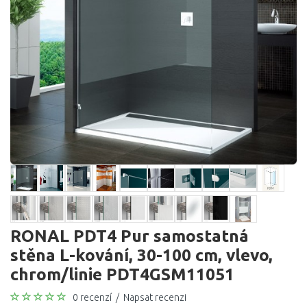
RONAL PDT4 Pur samostatná
stěna L-kování, 30-100 cm, vlevo,
chrom/linie PDT4GSM11051
0 recenzí
/
Napsat recenzi