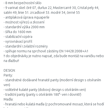
- 8 mm bezpečnostní sklo
- 9 varinat skel: čiré 07, durlux 22, Mastercarré 30, Cristal pely 44,
satén 49, linie 51. zrcadlové 53. modré 54, černé 55
- antiplaková úprava Aquaperle
- možnost výřezů a zkosení
- standardní výška 2000 mm
- šířka do 1600 mm
- stabilizační vzpěra
- vyrovnávací profil
- standardní i zvlaštní rozměry
- splňuje normu na sprchové zástěny EN 14428:2008+A1
!! do objednávky je nutno napsat, zda bude montáž na vaničku nebo
na dlažbu!!
DESIGN:
Panty:
- standratně dodávané hranaté panty (moderní design s otvíraním
ven)
- volitelné kulaté panty (dobový design s otvíráním ven)
- tradiční panty (panty s otvíráním 180°- ven i dovnitř)
Madla:
- hranatá nebo kulatá madla (z pochromované mosazi, která se hodí