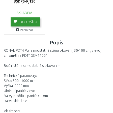
BSDPS-R 120
montážní sada chrom
D01000A081
POŠKOZENÝ OBAL!!
SKLADEM
DO KOŠÍKU
Porovnat
Popis
RONAL PDT4 Pur samostatná stěna L-kování, 30-100 cm, vlevo,
chrom/linie PDT4GSM11051
Boční stěna samostatná s L-kováním
Technické parametry:
Šířka: 300 - 1000 mm
Výška: 2000 mm
Uložení pantů: vlevo
Barvy profilů a pantů: chrom
Barva skla: linie
Vlastnosti: