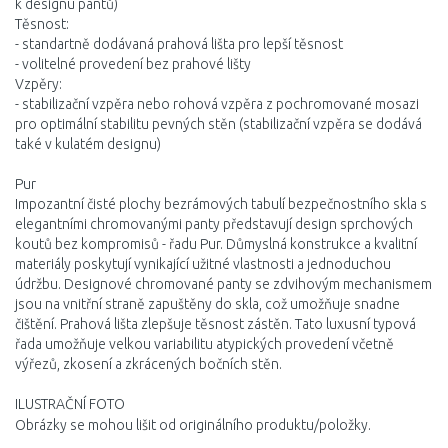
k designu pantů)
Těsnost:
- standartně dodávaná prahová lišta pro lepší těsnost
- volitelné provedení bez prahové lišty
Vzpěry:
- stabilizační vzpěra nebo rohová vzpěra z pochromované mosazi
pro optimální stabilitu pevných stěn (stabilizační vzpěra se dodává
také v kulatém designu)
Pur
Impozantní čisté plochy bezrámových tabulí bezpečnostního skla s
elegantními chromovanými panty představují design sprchových
koutů bez kompromisů - řadu Pur. Důmyslná konstrukce a kvalitní
materiály poskytují vynikající užitné vlastnosti a jednoduchou
údržbu. Designové chromované panty se zdvihovým mechanismem
jsou na vnitřní straně zapuštěny do skla, což umožňuje snadne
čištění. Prahová lišta zlepšuje těsnost zástěn. Tato luxusní typová
řada umožňuje velkou variabilitu atypických provedení včetně
výřezů, zkosení a zkrácených bočních stěn.
ILUSTRAČNÍ FOTO
Obrázky se mohou lišit od originálního produktu/položky.