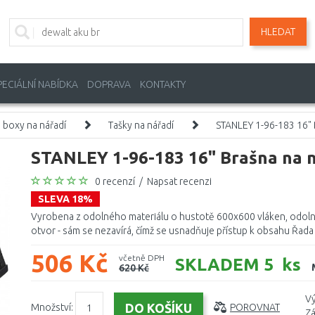
HLEDAT
PECIÁLNÍ NABÍDKA
DOPRAVA
KONTAKTY
, boxy na nářadí
Tašky na nářadí
STANLEY 1-96-183 16" 
STANLEY 1-96-183 16" Brašna na n
0 recenzí
/
Napsat recenzi
SLEVA 18%
Vyrobena z odolného materiálu o hustotě 600x600 vláken, odolná
otvor - sám se nezavírá, čímž se usnadňuje přístup k obsahu Řada v
506 Kč
včetně DPH
SKLADEM 5 ks
620 Kč
Vý
Množství:
POROVNAT
Zá