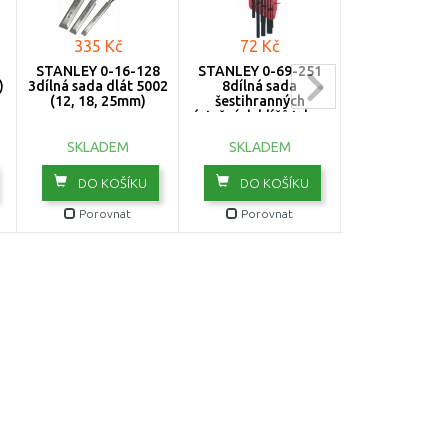
335 Kč
72 Kč
404 Kč
STANLEY 0-16-128
STANLEY 0-69-251
STANLEY 0-4
)
3dílná sada dlát 5002
8dílná sada
Basic I-B
(12, 18, 25mm)
šestihranných
Vodováha 1
zástrčných klíčů Inbus -
metrická
SKLADEM
SKLADEM
SKLADE
DO KOŠÍKU
DO KOŠÍKU
DO KOŠ
Porovnat
Porovnat
Porovn