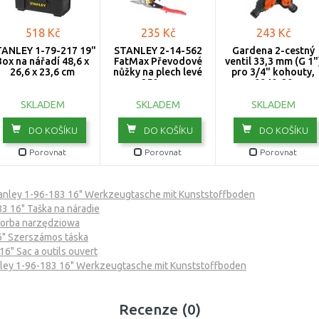
518 Kč
235 Kč
243 Kč
ANLEY 1-79-217 19"
STANLEY 2-14-562
Gardena 2-cestný
Box na nářadí 48,6 x
FatMax Převodové
ventil 33,3 mm (G 1"
26,6 x 23,6 cm
nůžky na plech levé
pro 3/4" kohouty,
250mm
0940-20
SKLADEM
SKLADEM
SKLADEM
DO KOŠÍKU
DO KOŠÍKU
DO KOŠÍKU
Porovnat
Porovnat
Porovnat
anley 1-96-183 16" Werkzeugtasche mit Kunststoffboden
3 16" Taška na náradie
Torba narzędziowa
6" Szerszámos táska
16" Sac a outils ouvert
ley 1-96-183 16" Werkzeugtasche mit Kunststoffboden
Recenze (0)