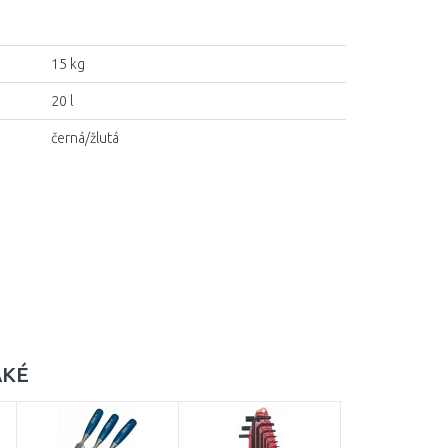
15 kg
20 l
černá/žlutá
AKÉ