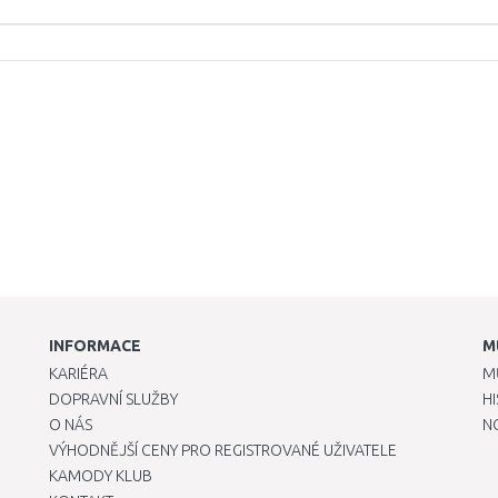
INFORMACE
M
KARIÉRA
M
DOPRAVNÍ SLUŽBY
H
O NÁS
N
VÝHODNĚJŠÍ CENY PRO REGISTROVANÉ UŽIVATELE
KAMODY KLUB