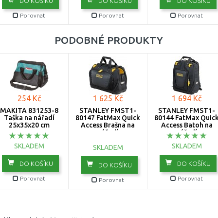
DO KOŠÍKU
DO KOŠÍKU
DO KOŠÍKU
Porovnat
Porovnat
Porovnat
PODOBNÉ PRODUKTY
254 Kč
1 625 Kč
1 694 Kč
MAKITA 831253-8
STANLEY FMST1-
STANLEY FMST1-
Taška na nářadí
80147 FatMax Quick
80144 FatMax Quic
25x35x20 cm
Access Brašna na
Access Batoh na
nářadí
nářadí
SKLADEM
SKLADEM
SKLADEM
DO KOŠÍKU
DO KOŠÍKU
DO KOŠÍKU
Porovnat
Porovnat
Porovnat