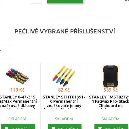
PEČLIVĚ VYBRANÉ PŘÍSLUŠENSTVÍ
y
119 Kč
82 Kč
539 Kč
STANLEY 0-47-315
STANLEY STHT81391-
STANLEY FMST8272
atMax Permanentní
0 Permanentní
1 FatMax Pro-Stac
značkovač dlátový
značkovače jemný
Clipboard na
rot (černý, červený,
hrot 4ks (2x černý; 1x
dokumenty
modrý), 3ks
modrý; 1x červený)
SKLADEM
SKLADEM
SKLADEM