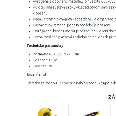
Vyrobena z odolného materiálu o hustotě 600x600 
Po otevření zůstává široký vkládací otvor - sám se n
k obsahu
Řada vnitřních a vnějších kapes zlepšuje organizaci
Nastavitelný ramenní popruh pro lehčí přenášení
Krytá přední kapsa umožňuje bezpečné uložení drob
Pevná, zesílená plastová základna chrání obsah před
Technické parametry:
Rozměry: 43 x 23,5 x 27,5 cm
Nosnost: 15 kg
Kapacita: 20 l
ilustrační foto
Obrázky se mohou lišit od originálního produktu/položk
ZÁ