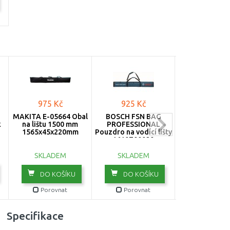
975 Kč
925 Kč
1 171 K
MAKITA E-05664 Obal
BOSCH FSN BAG
STANLEY 1-9
k
na lištu 1500 mm
PROFESSIONAL
FatMax Bato
1565x45x220mm
Pouzdro na vodící lišty
nářadí, 47 x 40
1610Z00020
SKLADE
SKLADEM
SKLADEM
DO KOŠ
DO KOŠÍKU
DO KOŠÍKU
Porovn
Porovnat
Porovnat
Specifikace