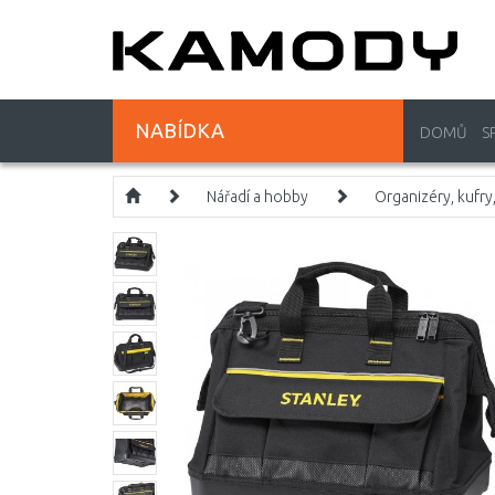
NABÍDKA
DOMŮ
S
Nářadí a hobby
Organizéry, kufry