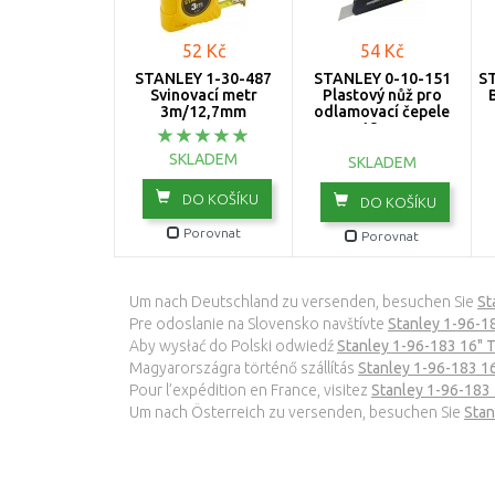
52 Kč
54 Kč
STANLEY 1-30-487
STANLEY 0-10-151
ST
Svinovací metr
Plastový nůž pro
3m/12,7mm
odlamovací čepele
18mm
SKLADEM
SKLADEM
DO KOŠÍKU
DO KOŠÍKU
Porovnat
Porovnat
Um nach Deutschland zu versenden, besuchen Sie
St
Pre odoslanie na Slovensko navštívte
Stanley 1-96-18
Aby wysłać do Polski odwiedź
Stanley 1-96-183 16" 
Magyarországra történő szállítás
Stanley 1-96-183 1
Pour l’expédition en France, visitez
Stanley 1-96-183 
Um nach Österreich zu versenden, besuchen Sie
Stan