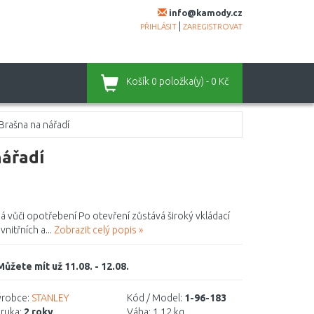
info@kamody.cz
|
PŘIHLÁSIT
ZAREGISTROVAT
Košík
0 položka(y) - 0 Kč
Brašna na nářadí
ářadí
 vůči opotřebení Po otevření zůstává široký vkládací
nitřních a...
Zobrazit celý popis »
Můžete mít už 11.08. - 12.08.
robce:
STANLEY
Kód / Model:
1-96-183
ruka:
2 roky
Váha:
1,12 kg