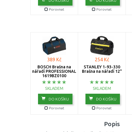
DO KOŠÍKU
DO KOŠÍKU
Porovnat
Porovnat
389 Kč
254 Kč
BOSCH Brašna na
STANLEY 1-93-330
nářadí PROFESSIONAL
Brašna na nářadí 12"
1619BZ0100
SKLADEM
SKLADEM
DO KOŠÍKU
DO KOŠÍKU
Porovnat
Porovnat
Popis