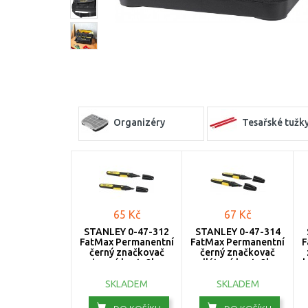
Organizéry
Tesařské tužk
65 Kč
67 Kč
STANLEY 0-47-312
STANLEY 0-47-314
FatMax Permanentní
FatMax Permanentní
F
černý značkovač
černý značkovač
jemný hrot, 2ks
dlátový hrot, 2ks
h
SKLADEM
SKLADEM