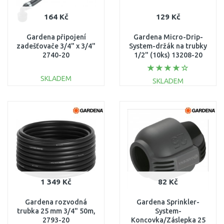
164 Kč
129 Kč
Gardena připojení
Gardena Micro-Drip-
zadešťovače 3/4" x 3/4"
System-držák na trubky
2740-20
1/2" (10ks) 13208-20
SKLADEM
SKLADEM
DO KOŠÍKU
DO KOŠÍKU
Porovnat
Porovnat
1 349 Kč
82 Kč
Gardena rozvodná
Gardena Sprinkler-
trubka 25 mm 3/4" 50m,
System-
2793-20
Koncovka/Záslepka 25