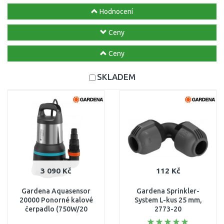
Hodnocení
Ceny
Ceny
SKLADEM
3 090 Kč
112 Kč
Gardena Aquasensor
Gardena Sprinkler-
20000 Ponorné kalové
System L-kus 25 mm,
čerpadlo (750W/20
2773-20
000l/h) 9044-20