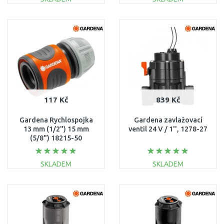
DO KOŠÍKU
DO KOŠÍKU
Porovnat
Porovnat
117 Kč
839 Kč
Gardena Rychlospojka
Gardena zavlažovací
13 mm (1/2") 15 mm
ventil 24 V / 1'', 1278-27
(5/8") 18215-50
SKLADEM
SKLADEM
DO KOŠÍKU
DO KOŠÍKU
Porovnat
Porovnat