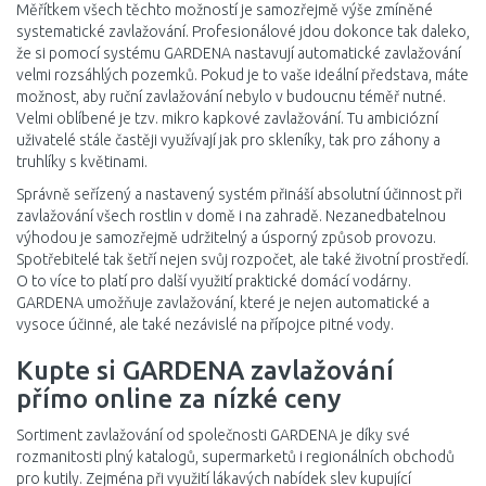
Měřítkem všech těchto možností je samozřejmě výše zmíněné
systematické zavlažování. Profesionálové jdou dokonce tak daleko,
že si pomocí systému GARDENA nastavují automatické zavlažování
velmi rozsáhlých pozemků. Pokud je to vaše ideální představa, máte
možnost, aby ruční zavlažování nebylo v budoucnu téměř nutné.
Velmi oblíbené je tzv. mikro kapkové zavlažování. Tu ambiciózní
uživatelé stále častěji využívají jak pro skleníky, tak pro záhony a
truhlíky s květinami.
Správně seřízený a nastavený systém přináší absolutní účinnost při
zavlažování všech rostlin v domě i na zahradě. Nezanedbatelnou
výhodou je samozřejmě udržitelný a úsporný způsob provozu.
Spotřebitelé tak šetří nejen svůj rozpočet, ale také životní prostředí.
O to více to platí pro další využití praktické domácí vodárny.
GARDENA umožňuje zavlažování, které je nejen automatické a
vysoce účinné, ale také nezávislé na přípojce pitné vody.
Kupte si GARDENA zavlažování
přímo online za nízké ceny
Sortiment zavlažování od společnosti GARDENA je díky své
rozmanitosti plný katalogů, supermarketů i regionálních obchodů
pro kutily. Zejména při využití lákavých nabídek slev kupující