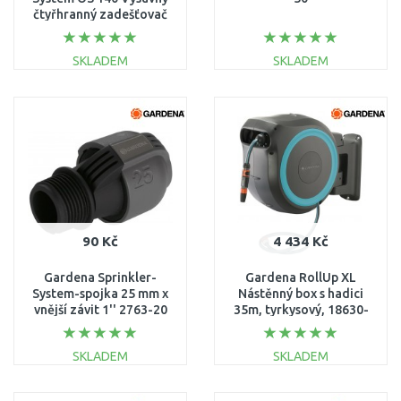
čtyřhranný zadešťovač
8223-20
SKLADEM
SKLADEM
DO KOŠÍKU
DO KOŠÍKU
Porovnat
Porovnat
90 Kč
4 434 Kč
Gardena Sprinkler-
Gardena RollUp XL
System-spojka 25 mm x
Nástěnný box s hadici
vnější závit 1'' 2763-20
35m, tyrkysový, 18630-
20
SKLADEM
SKLADEM
DO KOŠÍKU
DO KOŠÍKU