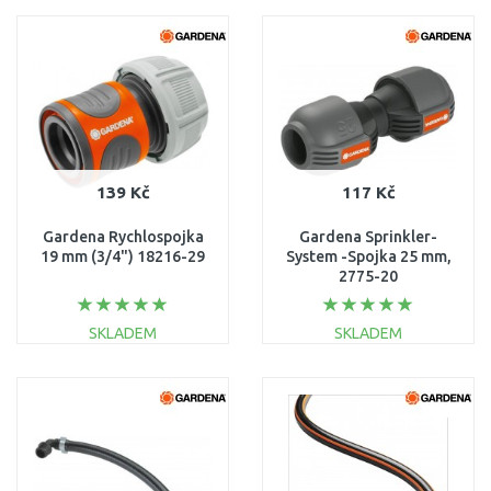
DO KOŠÍKU
DO KOŠÍKU
Porovnat
Porovnat
139 Kč
117 Kč
Gardena Rychlospojka
Gardena Sprinkler-
19 mm (3/4") 18216-29
System -Spojka 25 mm,
2775-20
SKLADEM
SKLADEM
DO KOŠÍKU
DO KOŠÍKU
Porovnat
Porovnat