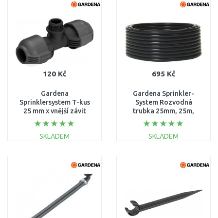
Porovnat
Porovnat
120 Kč
695 Kč
Gardena
Gardena Sprinkler-
Sprinklersystem T-kus
System Rozvodná
25 mm x vnější závit
trubka 25mm, 25m,
3/4", 2787-20
2700-20
SKLADEM
SKLADEM
DO KOŠÍKU
DO KOŠÍKU
Porovnat
Porovnat