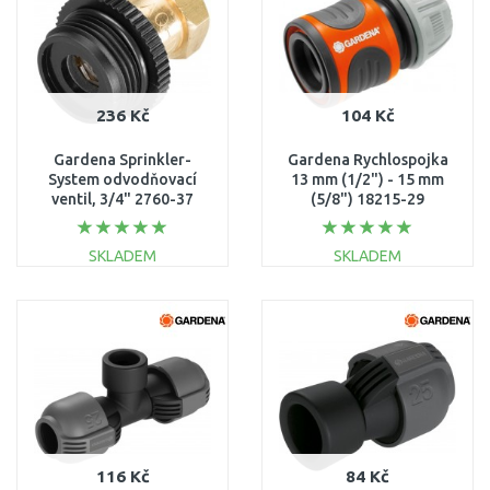
236 Kč
104 Kč
Gardena Sprinkler-
Gardena Rychlospojka
System odvodňovací
13 mm (1/2") - 15 mm
ventil, 3/4" 2760-37
(5/8") 18215-29
SKLADEM
SKLADEM
DO KOŠÍKU
DO KOŠÍKU
Porovnat
Porovnat
116 Kč
84 Kč