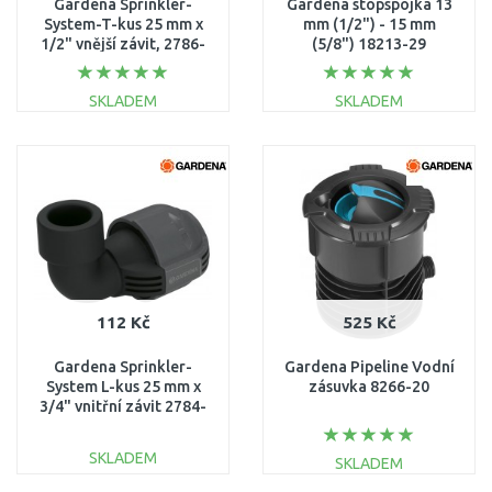
Gardena Sprinkler-
Gardena stopspojka 13
System-T-kus 25 mm x
mm (1/2") - 15 mm
1/2" vnější závit, 2786-
(5/8") 18213-29
20
SKLADEM
SKLADEM
DO KOŠÍKU
DO KOŠÍKU
Porovnat
Porovnat
112 Kč
525 Kč
Gardena Sprinkler-
Gardena Pipeline Vodní
System L-kus 25 mm x
zásuvka 8266-20
3/4" vnitřní závit 2784-
20
SKLADEM
SKLADEM