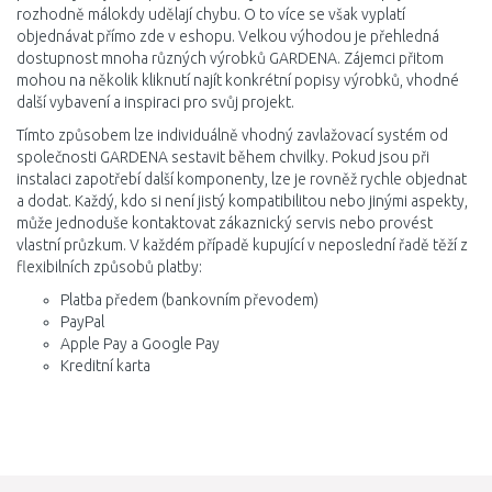
rozhodně málokdy udělají chybu. O to více se však vyplatí
objednávat přímo zde v eshopu. Velkou výhodou je přehledná
dostupnost mnoha různých výrobků GARDENA. Zájemci přitom
mohou na několik kliknutí najít konkrétní popisy výrobků, vhodné
další vybavení a inspiraci pro svůj projekt.
Tímto způsobem lze individuálně vhodný zavlažovací systém od
společnosti GARDENA sestavit během chvilky. Pokud jsou při
instalaci zapotřebí další komponenty, lze je rovněž rychle objednat
a dodat. Každý, kdo si není jistý kompatibilitou nebo jinými aspekty,
může jednoduše kontaktovat zákaznický servis nebo provést
vlastní průzkum. V každém případě kupující v neposlední řadě těží z
flexibilních způsobů platby:
Platba předem (bankovním převodem)
PayPal
Apple Pay a Google Pay
Kreditní karta