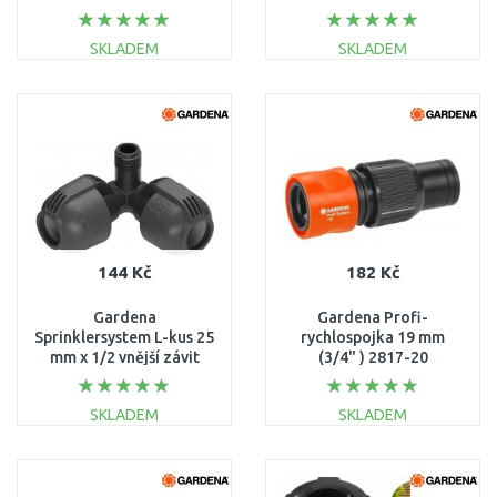
mm, 2778-20
SKLADEM
SKLADEM
DO KOŠÍKU
DO KOŠÍKU
Porovnat
Porovnat
144 Kč
182 Kč
Gardena
Gardena Profi-
Sprinklersystem L-kus 25
rychlospojka 19 mm
mm x 1/2 vnější závit
(3/4" ) 2817-20
přípojka zadešťovače,
2782-20
SKLADEM
SKLADEM
DO KOŠÍKU
DO KOŠÍKU