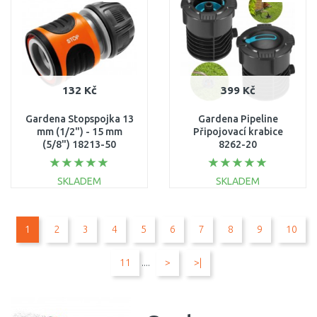
Porovnat
Porovnat
132 Kč
399 Kč
Gardena Stopspojka 13
Gardena Pipeline
mm (1/2") - 15 mm
Připojovací krabice
(5/8") 18213-50
8262-20
SKLADEM
SKLADEM
DO KOŠÍKU
DO KOŠÍKU
1
2
3
4
5
6
7
8
9
10
Porovnat
Porovnat
11
....
>
>|