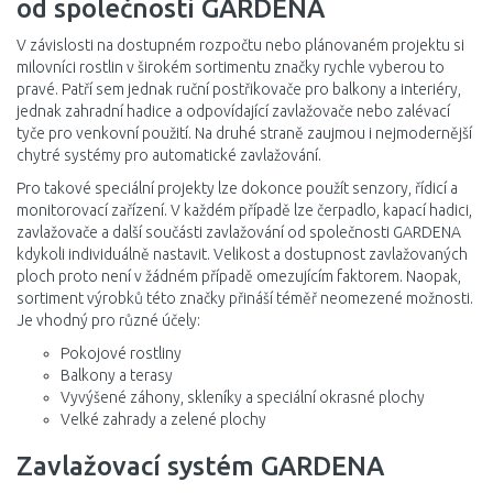
od společnosti GARDENA
V závislosti na dostupném rozpočtu nebo plánovaném projektu si
milovníci rostlin v širokém sortimentu značky rychle vyberou to
pravé. Patří sem jednak ruční postřikovače pro balkony a interiéry,
jednak zahradní hadice a odpovídající zavlažovače nebo zalévací
tyče pro venkovní použití. Na druhé straně zaujmou i nejmodernější
chytré systémy pro automatické zavlažování.
Pro takové speciální projekty lze dokonce použít senzory, řídicí a
monitorovací zařízení. V každém případě lze čerpadlo, kapací hadici,
zavlažovače a další součásti zavlažování od společnosti GARDENA
kdykoli individuálně nastavit. Velikost a dostupnost zavlažovaných
ploch proto není v žádném případě omezujícím faktorem. Naopak,
sortiment výrobků této značky přináší téměř neomezené možnosti.
Je vhodný pro různé účely:
Pokojové rostliny
Balkony a terasy
Vyvýšené záhony, skleníky a speciální okrasné plochy
Velké zahrady a zelené plochy
Zavlažovací systém GARDENA