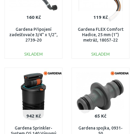
160 Kč
119 Kč
Gardena Připojení
Gardena FLEX Comfort
zadešťovače 3/4" x 1/2",
Hadice, 25 mm (1")
2739-20
metráž, 18057-22
SKLADEM
SKLADEM
DO KOŠÍKU
DO KOŠÍKU
Porovnat
Porovnat
942 Kč
65 Kč
Gardena Sprinkler-
Gardena spojka, 0931-
System OS 140 Výsuvný
50