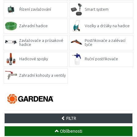
Řízení zavlažování
Smart system
Zahradní hadice
Vozíky a držáky na hadice
Zavlažovače a průsakové
Postřikovače a zalévací
hadice
tyče
Hadicové spojky
Ruční postřikovače
Zahradní kohouty a ventily
FILTR
Oblíbenosti