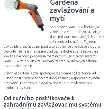
Gardena
zavlažování a
mytí
Společnost GARDENA, která byla
založena v 60. letech 20. století, je
dnes jednou z nejznámějších značek
zahradnického nářadí. Zejména
pokud jde o zavlažování, patří tato společnost ke špičce v oboru.
Důvodem je na jedné straně tradice, na druhé straně inovativní
kvalita a nakonec především rozmanitost. Zavlažovací systém
GARDENA lze použít k zavlažování zahrad, bylinkových záhonů i
pokojových rostlin.
Stálým aspektem je zde spolehlivost a kompatibilita. Například
účinné postřikovače nebo praktický zásuvný a spojovací systém
přesvědčují spotřebitele opakovaně o koupi zavlažovacích
produktů GARDENA.
Od ručního postřikovače k
zahradnímu zavlažovacímu systému