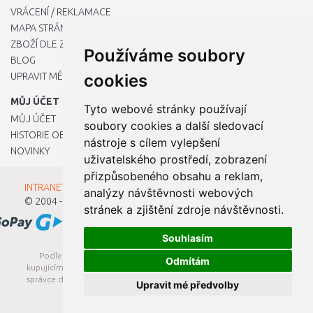
VRÁCENÍ / REKLAMACE
MAPA STRÁNKY
ZBOŽÍ DLE ZNAČEK
Používáme soubory
BLOG
UPRAVIT MÉ PŘEDVOLBY COOKIES
cookies
MŮJ ÚČET
Tyto webové stránky používají
MŮJ ÚČET
soubory cookies a další sledovací
HISTORIE OBJEDNÁVEK
nástroje s cílem vylepšení
NOVINKY
uživatelského prostředí, zobrazení
přizpůsobeného obsahu a reklam,
INTRANET - Přihlášení pro zaměstnance
analýzy návštěvnosti webových
© 2004 - 2026
Kamody s.r.o.
stránek a zjištění zdroje návštěvnosti.
Souhlasím
Podle zákona o evidenci tržeb je prodávající povinen vystavit
Odmítám
kupujícímu účtenku. Zároveň je povinen zaevidovat přijatou tržbu u
správce daně online; v případě technického výpadku pak nejpozději
Upravit mé předvolby
do 48 hodin.