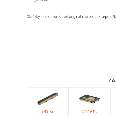
Obrázky se mohou lišit od originálního produktu/položk
ZÁ
749 Kč
2 149 Kč