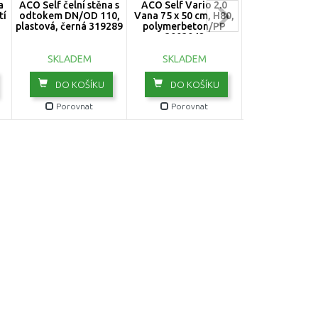
a
ACO Self čelní stěna s
ACO Self Vario 2.0
ACO Self Vario
tí
odtokem DN/OD 110,
Vana 75 x 50 cm, H80,
x 50 cm, mřížk
plastová, černá 319289
polymerbeton/PP
30x10, ZN 8
3003042
SKLADEM
SKLADEM
SKLADE
DO KOŠÍKU
DO KOŠÍKU
DO KOŠ
Porovnat
Porovnat
Porovn