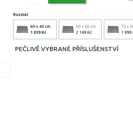
Rozměr
60 x 40 cm
60 x 60 cm
75 x 5
1 039 Kč
2 149 Kč
1 999
PEČLIVĚ VYBRANÉ PŘÍSLUŠENSTVÍ