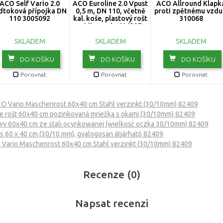
ACO Self Vario 2.0
ACO Euroline 2.0 Vpust
ACO Allround Klapk
dtoková přípojka DN
0,5 m, DN 110, včetně
proti zpětnému vzdu
110 3005092
kal. koše, plastový rošt
310068
s Microgrip 416327
SKLADEM
SKLADEM
SKLADEM
DO KOŠÍKU
DO KOŠÍKU
DO KOŠÍKU
Porovnat
Porovnat
Porovnat
O Vario Maschenrost 60x40 cm Stahl verzinkt (30/10mm) 82409
ie rošt 60x40 cm pozinkovaná mriežka s okami (30/10mm) 82409
wy 60x40 cm ze stali ocynkowanej (wielkość oczka 30/10mm) 82409
s 60 x 40 cm (30/10 mm), gyalogosan átjárható 82409
Vario Maschenrost 60x40 cm Stahl verzinkt (30/10mm) 82409
Recenze (0)
Napsat recenzi