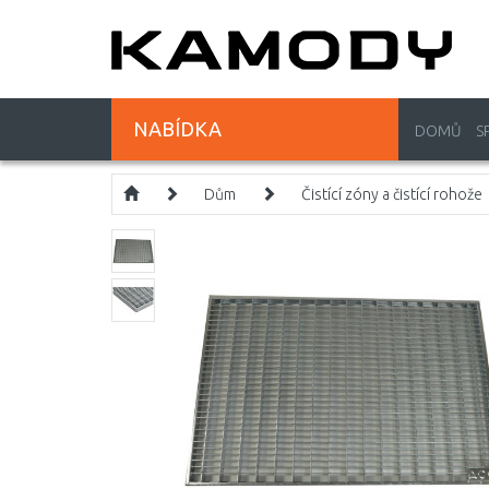
NABÍDKA
DOMŮ
S
Dům
Čistící zóny a čistící rohože