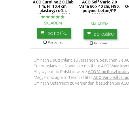
ACO Euroline 2.0 Žlab
ACO Self Vario 2.0
1 m, H=10,4 cm,
Vana 60 x 40 cm, H80,
O
plastový rošt s
polymerbeton/PP
Microgrip 416324
3003044
SKLADEM
SKLADEM
DO KOŠÍKU
DO KOŠÍKU
Porovnat
Porovnat
Um nach Deutschland zu versenden, besuchen Sie
AC
Pre odoslanie na Slovensko navštívte
ACO Vario kryc
Aby wysłać do Polski odwiedź
ACO Vario Ruszt krato
Magyarországra történő szállítás
ACO Vario Hálós rác
Um nach Österreich zu versenden, besuchen Sie
ACO 