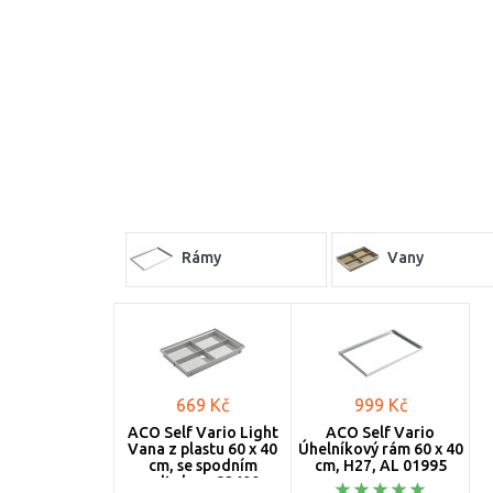
Rámy
Vany
669 Kč
999 Kč
ACO Self Vario Light
ACO Self Vario
Vana z plastu 60 x 40
Úhelníkový rám 60 x 40
cm, se spodním
cm, H27, AL 01995
odtokem 82400