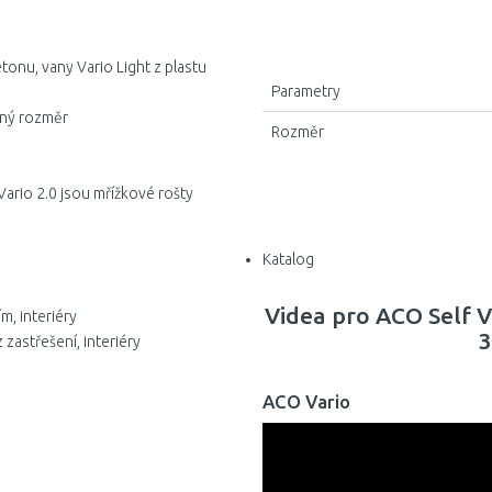
tonu, vany Vario Light z plastu
Parametry
ený rozměr
Rozměr
rio 2.0 jsou mřížkové rošty
Katalog
Videa pro ACO Self V
m, interiéry
3
astřešení, interiéry
ACO Vario