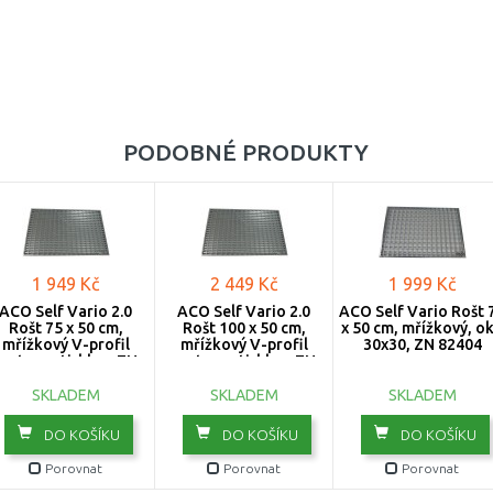
PODOBNÉ PRODUKTY
1 949 Kč
2 449 Kč
1 999 Kč
ACO Self Vario 2.0
ACO Self Vario 2.0
ACO Self Vario Rošt 
Rošt 75 x 50 cm,
Rošt 100 x 50 cm,
x 50 cm, mřížkový, o
mřížkový V-profil
mřížkový V-profil
30x30, ZN 82404
pruty protiskluz, ZN
pruty protiskluz, ZN
3003262
3003261
SKLADEM
SKLADEM
SKLADEM
DO KOŠÍKU
DO KOŠÍKU
DO KOŠÍKU
Porovnat
Porovnat
Porovnat