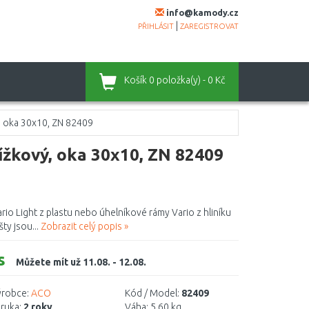
info@kamody.cz
|
PŘIHLÁSIT
ZAREGISTROVAT
Košík
0 položka(y) - 0 Kč
ý, oka 30x10, ZN 82409
řížkový, oka 30x10, ZN 82409
rio Light z plastu nebo úhelníkové rámy Vario z hliníku
ty jsou...
Zobrazit celý popis »
s
Můžete mít už 11.08. - 12.08.
robce:
ACO
Kód / Model:
82409
ruka:
2 roky
Váha:
5,60 kg