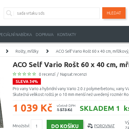
HLEDAT
PECIÁLNÍ NABÍDKA
DOPRAVA
KONTAKTY
Rošty, mřížky
ACO Self Vario Rošt 60 x 40 cm, mřížkov
ACO Self Vario Rošt 60 x 40 cm, m
0 recenzí
/
Napsat recenzi
SLEVA 34%
Pro vany Vario a hybridní vany Vario 2.0 z polymerbetonu, vany Va
Skutečná velikost roštů je o 10 mm menší než uvedený rozměr Roš
1 039 Kč
včetně DPH
SKLADEM 1 k
1 573 Kč
Vý
Množství:
POROVNAT
Zá