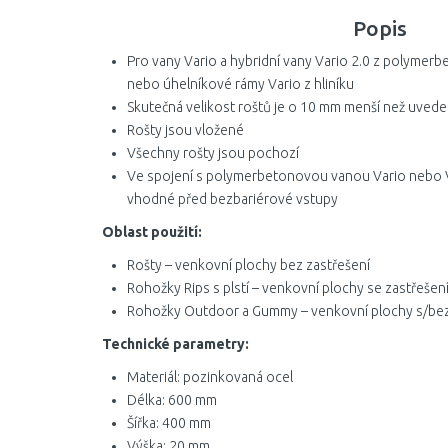
Popis
Pro vany Vario a hybridní vany Vario 2.0 z polymerbe
nebo úhelníkové rámy Vario z hliníku
Skutečná velikost roštů je o 10 mm menší než uved
Rošty jsou vložené
Všechny rošty jsou pochozí
Ve spojení s polymerbetonovou vanou Vario nebo Va
vhodné před bezbariérové vstupy
Oblast použití:
Rošty – venkovní plochy bez zastřešení
Rohožky Rips s plstí – venkovní plochy se zastřešení
Rohožky Outdoor a Gummy – venkovní plochy s/bez z
Technické parametry:
Materiál: pozinkovaná ocel
Délka: 600 mm
Šířka: 400 mm
Výška: 20 mm