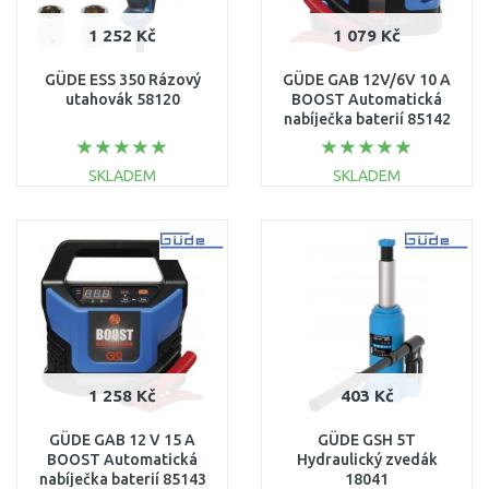
1 252 Kč
1 079 Kč
GÜDE ESS 350 Rázový
GÜDE GAB 12V/6V 10 A
utahovák 58120
BOOST Automatická
nabíječka baterií 85142
SKLADEM
SKLADEM
DO KOŠÍKU
DO KOŠÍKU
Porovnat
Porovnat
1 258 Kč
403 Kč
GÜDE GAB 12 V 15 A
GÜDE GSH 5T
BOOST Automatická
Hydraulický zvedák
nabíječka baterií 85143
18041