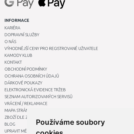
INFORMACE
KARIÉRA
DOPRAVNÍ SLUŽBY
O NÁS
VÝHODNĚJŠÍ CENY PRO REGISTROVANÉ UŽIVATELE
KAMODY KLUB
KONTAKT
OBCHODNÍ PODMÍNKY
OCHRANA OSOBNÍCH ÚDAJŮ
DÁRKOVÉ POUKAZY
ELEKTRONICKÁ EVIDENCE TRŽEB
SEZNAM AUTORIZOVANÝCH SERVISŮ
VRÁCENÍ / REKLAMACE
MAPA STRÁNKY
ZBOŽÍ DLE ZNAČEK
Používáme soubory
BLOG
UPRAVIT MÉ PŘEDVOLBY COOKIES
cookies