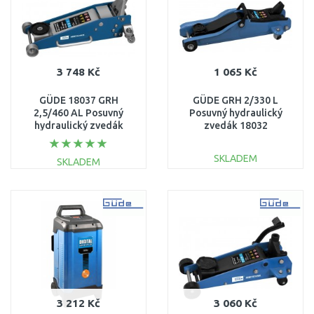
3 748 Kč
1 065 Kč
GÜDE 18037 GRH
GÜDE GRH 2/330 L
2,5/460 AL Posuvný
Posuvný hydraulický
hydraulický zvedák
zvedák 18032
18037
SKLADEM
SKLADEM
DO KOŠÍKU
DO KOŠÍKU
Porovnat
Porovnat
3 212 Kč
3 060 Kč