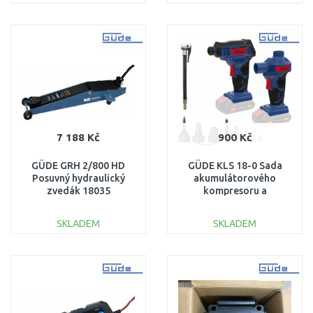
DO KOŠÍKU
DO KOŠÍKU
Porovnat
Porovnat
7 188 Kč
900 Kč
GÜDE GRH 2/800 HD
GÜDE KLS 18-0 Sada
Posuvný hydraulický
akumulátorového
zvedák 18035
kompresoru a
vzduchové pumpy
11dílná 58427
SKLADEM
SKLADEM
DO KOŠÍKU
DO KOŠÍKU
Porovnat
Porovnat