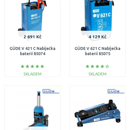
Porovnat
Porovnat
2 691 Kč
4 129 Kč
GÜDE V 421 C Nabíječka
GÜDE V 621 C Nabíječka
baterií 85074
baterií 85075
SKLADEM
SKLADEM
DO KOŠÍKU
DO KOŠÍKU
Porovnat
Porovnat