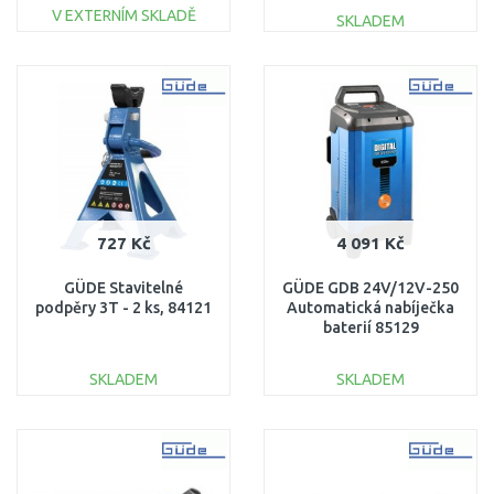
V EXTERNÍM SKLADĚ
SKLADEM
DO KOŠÍKU
DO KOŠÍKU
Porovnat
Porovnat
727 Kč
4 091 Kč
GÜDE Stavitelné
GÜDE GDB 24V/12V-250
podpěry 3T - 2 ks, 84121
Automatická nabíječka
baterií 85129
SKLADEM
SKLADEM
DO KOŠÍKU
DO KOŠÍKU
Porovnat
Porovnat