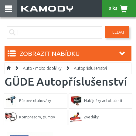
0 ks
HLEDAT
ZOBRAZIT NABÍDKU
Auto - moto doplňky
Autopříslušenství
GÜDE Autopříslušenství
Rázové utahováky
Nabíječky autobaterií
Kompresory, pumpy
Zvedáky