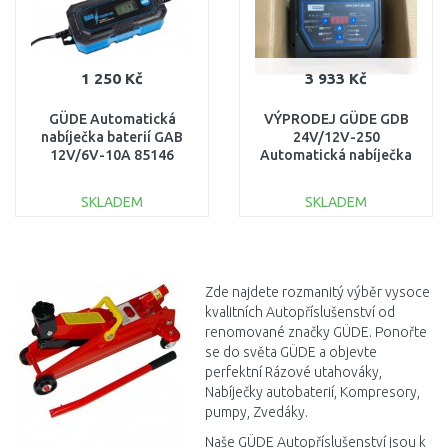
1 250 Kč
3 933 Kč
GÜDE Automatická
VÝPRODEJ GÜDE GDB
nabíječka baterií GAB
24V/12V-250
12V/6V-10A 85146
Automatická nabíječka
baterií 85129 1X
VYZKOUŠENO!!
SKLADEM
SKLADEM
DO KOŠÍKU
DO KOŠÍKU
Porovnat
Porovnat
Zde najdete rozmanitý výběr vysoce
kvalitních Autopříslušenství od
renomované značky GÜDE. Ponořte
se do světa GÜDE a objevte
perfektní Rázové utahováky,
Nabíječky autobaterií, Kompresory,
pumpy, Zvedáky.
Naše GÜDE Autopříslušenství jsou k