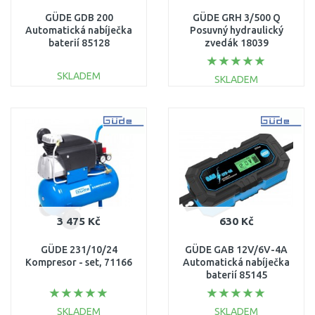
GÜDE GDB 200
GÜDE GRH 3/500 Q
Automatická nabíječka
Posuvný hydraulický
baterií 85128
zvedák 18039
SKLADEM
SKLADEM
DO KOŠÍKU
DO KOŠÍKU
Porovnat
Porovnat
3 475 Kč
630 Kč
GÜDE 231/10/24
GÜDE GAB 12V/6V-4A
Kompresor - set, 71166
Automatická nabíječka
baterií 85145
SKLADEM
SKLADEM