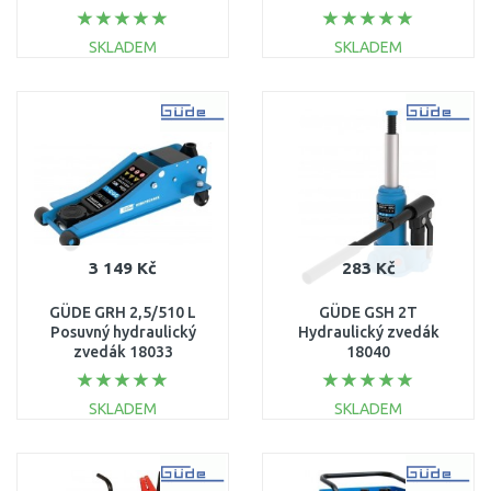
SKLADEM
SKLADEM
DO KOŠÍKU
DO KOŠÍKU
Porovnat
Porovnat
3 149 Kč
283 Kč
GÜDE GRH 2,5/510 L
GÜDE GSH 2T
Posuvný hydraulický
Hydraulický zvedák
zvedák 18033
18040
SKLADEM
SKLADEM
DO KOŠÍKU
DO KOŠÍKU