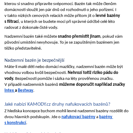
kterou si snadno připravíte svépomocí. Bazén tak může členům 
domácnosti sloužit jen pár dnů od rozhodnutí o jeho pořízení. I 
v takto nízkých cenových relacích může přitom jít o 
levné bazény 
s filtrací
, u kterých se budete moci při správné údržbě celé léto 
radovat z dokonale čisté vody.
Nadzemní bazén také můžete 
snadno přemístit jinam
, pokud vám 
původní umístění nevyhovuje. To je se zapuštěným bazénem jen 
těžko představitelné.
Nadzemní bazén je bezpečnější
Máte-li malé děti nebo domácí mazlíčky, nadzemní bazén může být 
vhodnou volbou kvůli bezpečnosti. 
Nehrozí totiž riziko pádu do 
vody.
 Bezpečnosti pomůže i sázka na léty prověřenou značku. 
V případě nadzemních bazénů 
můžeme doporučit například značky 
Intex 
a 
Bestway
.
Jaké nabízí KAMODY.cz druhy nafukovacích bazénů?
Z hlediska koncepce bychom mohli levné nadzemní bazény rozdělit do 
dvou hlavních podskupin. Jde o 
nafukovací bazény
 a 
bazény 
s konstrukcí
. 