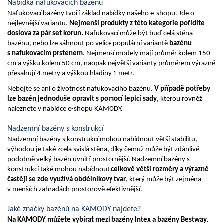
Nabídka nafukovacích bazénů
Nafukovací bazény tvoří základ nabídky našeho e-shopu. Jde o 
nejlevnější variantu. 
Nejmenší produkty z této kategorie pořídíte 
doslova za pár set korun.
 Nafukovací může být buď celá stěna 
bazénu, nebo lze sáhnout po velice populární variantě 
bazénu 
s nafukovacím prstenem
. Nejmenší modely mají průměr kolem 150 
cm a výšku kolem 50 cm, naopak největší varianty průměrem výrazně 
přesahují 4 metry a výškou hladiny 1 metr.
Nebojte se ani o životnost nafukovacího bazénu. 
V případě potřeby 
lze bazén jednoduše opravit s pomocí lepicí sady
, kterou rovněž 
naleznete v nabídce e-shopu KAMODY.
Nadzemní bazény s konstrukcí
Nadzemní bazény s konstrukcí mohou nabídnout větší stabilitu, 
výhodou je také zcela svislá stěna, díky čemuž může být zdánlivě 
podobně velký bazén uvnitř prostornější. Nadzemní bazény s 
konstrukcí také mohou nabídnout 
celkově větší rozměry a výrazně 
častěji se zde využívá obdélníkový tvar
, který může být zejména 
v menších zahradách prostorově efektivnější. 
Jaké značky bazénů na KAMODY najdete?
Na KAMODY můžete vybírat mezi bazény Intex a bazény Bestway.