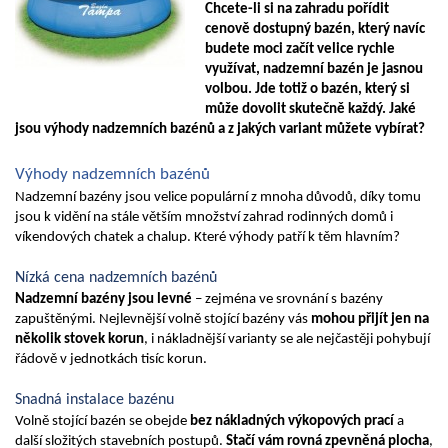
Chcete-li si na zahradu pořídit 
cenově dostupný bazén, který navíc 
budete moci začít velice rychle 
využívat, nadzemní bazén je jasnou 
volbou. Jde totiž o bazén, který si 
může dovolit skutečně každý. Jaké 
jsou výhody nadzemních bazénů a z jakých variant můžete vybírat?
Výhody nadzemních bazénů
Nadzemní bazény jsou velice populární z mnoha důvodů, díky tomu 
jsou k vidění na stále větším množství zahrad rodinných domů i 
víkendových chatek a chalup. Které výhody patří k těm hlavním?
Nízká cena nadzemních bazénů
Nadzemní bazény jsou levné
 – zejména ve srovnání s bazény 
zapuštěnými. Nejlevnější volně stojící bazény vás 
mohou přijít jen na 
několik stovek korun
, i nákladnější varianty se ale nejčastěji pohybují 
řádově v jednotkách tisíc korun.
Snadná instalace bazénu
Volně stojící bazén se obejde 
bez nákladných výkopových prací
 a 
další složitých stavebních postupů. 
Stačí vám rovná zpevněná plocha
, 