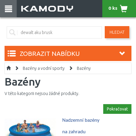
0 ks
HLEDAT
ZOBRAZIT NABÍDKU
Bazény a vodní sporty
Bazény
Bazény
V této kategorii nejsou žádné produkty.
Pokračovat
Nadzemní bazény 
na zahradu