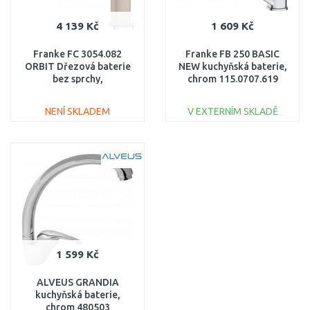
4 139 Kč
1 609 Kč
Franke FC 3054.082
Franke FB 250 BASIC
ORBIT Dřezová baterie
NEW kuchyňská baterie,
bez sprchy,
chrom 115.0707.619
Chrom/Sahara
115.0623.058
NENÍ SKLADEM
V EXTERNÍM SKLADĚ
DO KOŠÍKU
DO KOŠÍKU
Porovnat
Porovnat
1 599 Kč
ALVEUS GRANDIA
kuchyňská baterie,
chrom 480503