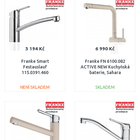
Porovnat
Porovnat
3 194 Kč
6 990 Kč
Franke Smart
Franke FN 6100.082
Festauslauf
ACTIVE NEW Kuchyňská
115.0391.460
baterie, Sahara
115.0653.377
NENÍ SKLADEM
SKLADEM
DO KOŠÍKU
DO KOŠÍKU
Porovnat
Porovnat