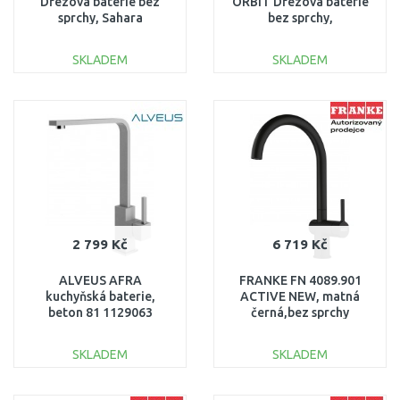
Dřezová baterie bez
ORBIT Dřezová baterie
sprchy, Sahara
bez sprchy,
115.0626.025
Chrom/matná černá
115.0659.964
SKLADEM
SKLADEM
DO KOŠÍKU
DO KOŠÍKU
Porovnat
Porovnat
2 799 Kč
6 719 Kč
ALVEUS AFRA
FRANKE FN 4089.901
kuchyňská baterie,
ACTIVE NEW, matná
beton 81 1129063
černá,bez sprchy
115.0653.398
SKLADEM
SKLADEM
DO KOŠÍKU
DO KOŠÍKU