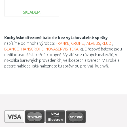
SKLADEM
DO KOŠÍKU
Porovnat
Kuchyňské dřezové baterie bez vytahovatelné spršky
nabízíme od mnoha výrobců:
FRANKE
,
GROHE
,
ALVEUS
,
KLUDI
,
BLANCO
,
HANSGROHE
,
NOVASERVIS
,
TEKA
, aj. Dřezové baterie jsou
nedílnousoučástí každé kuchyně. Vyrábí se z různých materálů, v
několika barevných provedeních, velikostech a tvarech. V široké a
pestré nabídce jistě naleznete tu správnou pro Vaši kuchyň.