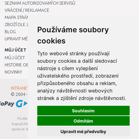
SEZNAM AUTORIZOVANÝCH SERVISŮ
VRÁCENÍ / REKLAMACE
MAPA STRÁNKY
ZBOŽÍ DLE ZNAČEK
Používáme soubory
BLOG
UPRAVIT MÉ PŘEDVOLBY COOKIES
cookies
MŮJ ÚČET
Tyto webové stránky používají
MŮJ ÚČET
soubory cookies a další sledovací
HISTORIE OBJEDNÁVEK
nástroje s cílem vylepšení
NOVINKY
uživatelského prostředí, zobrazení
přizpůsobeného obsahu a reklam,
INTRANET - Přihlášení pro zaměstnance
analýzy návštěvnosti webových
© 2004 - 2026
Kamody s.r.o.
stránek a zjištění zdroje návštěvnosti.
Souhlasím
Podle zákona o evidenci tržeb je prodávající povinen vystavit
Odmítám
kupujícímu účtenku. Zároveň je povinen zaevidovat přijatou tržbu u
správce daně online; v případě technického výpadku pak nejpozději
Upravit mé předvolby
do 48 hodin.