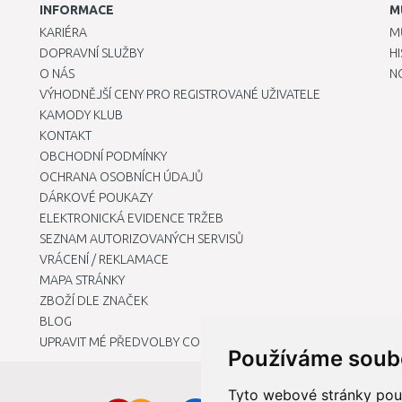
INFORMACE
M
KARIÉRA
M
DOPRAVNÍ SLUŽBY
H
O NÁS
N
VÝHODNĚJŠÍ CENY PRO REGISTROVANÉ UŽIVATELE
KAMODY KLUB
KONTAKT
OBCHODNÍ PODMÍNKY
OCHRANA OSOBNÍCH ÚDAJŮ
DÁRKOVÉ POUKAZY
ELEKTRONICKÁ EVIDENCE TRŽEB
SEZNAM AUTORIZOVANÝCH SERVISŮ
VRÁCENÍ / REKLAMACE
MAPA STRÁNKY
ZBOŽÍ DLE ZNAČEK
BLOG
UPRAVIT MÉ PŘEDVOLBY COOKIES
Používáme soub
Tyto webové stránky použí