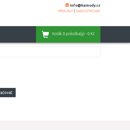
info@kamody.cz
|
PŘIHLÁSIT
ZAREGISTROVAT
Košík
0 položka(y) - 0 Kč
račovat