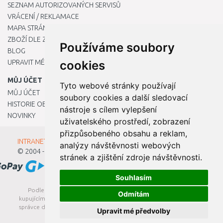
SEZNAM AUTORIZOVANÝCH SERVISŮ
VRÁCENÍ / REKLAMACE
MAPA STRÁNKY
ZBOŽÍ DLE ZNAČEK
Používáme soubory
BLOG
UPRAVIT MÉ PŘEDVOLBY COOKIES
cookies
MŮJ ÚČET
Tyto webové stránky používají
MŮJ ÚČET
soubory cookies a další sledovací
HISTORIE OBJEDNÁVEK
nástroje s cílem vylepšení
NOVINKY
uživatelského prostředí, zobrazení
přizpůsobeného obsahu a reklam,
INTRANET - Přihlášení pro zaměstnance
analýzy návštěvnosti webových
© 2004 - 2026
Kamody s.r.o.
stránek a zjištění zdroje návštěvnosti.
Souhlasím
Podle zákona o evidenci tržeb je prodávající povinen vystavit
Odmítám
kupujícímu účtenku. Zároveň je povinen zaevidovat přijatou tržbu u
správce daně online; v případě technického výpadku pak nejpozději
Upravit mé předvolby
do 48 hodin.