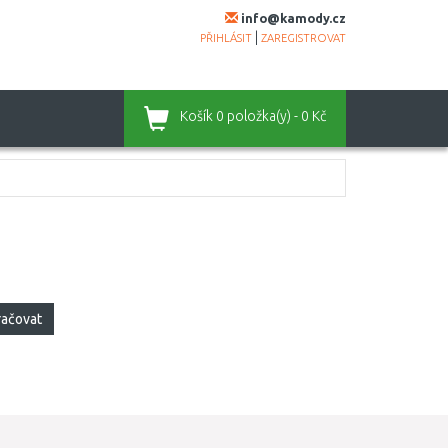
info@kamody.cz
|
PŘIHLÁSIT
ZAREGISTROVAT
Košík
0 položka(y) - 0 Kč
račovat