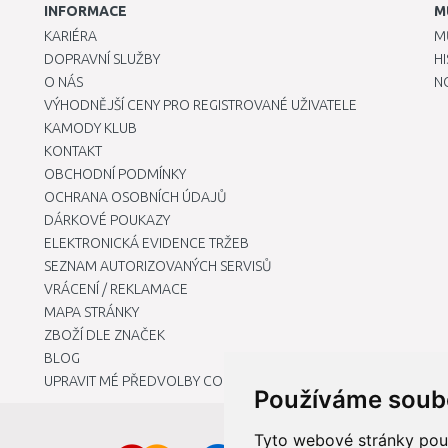
INFORMACE
M
KARIÉRA
M
DOPRAVNÍ SLUŽBY
H
O NÁS
N
VÝHODNĚJŠÍ CENY PRO REGISTROVANÉ UŽIVATELE
KAMODY KLUB
KONTAKT
OBCHODNÍ PODMÍNKY
OCHRANA OSOBNÍCH ÚDAJŮ
DÁRKOVÉ POUKAZY
ELEKTRONICKÁ EVIDENCE TRŽEB
SEZNAM AUTORIZOVANÝCH SERVISŮ
VRÁCENÍ / REKLAMACE
MAPA STRÁNKY
ZBOŽÍ DLE ZNAČEK
BLOG
UPRAVIT MÉ PŘEDVOLBY COOKIES
Používáme soub
Tyto webové stránky použí