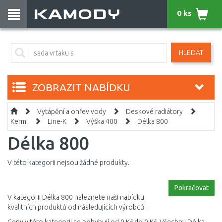
0 ks
HLEDAT
ZOBRAZIT NABÍDKU
Vytápění a ohřev vody
Deskové radiátory
Kermi
Line-K
Výška 400
Délka 800
Délka 800
V této kategorii nejsou žádné produkty.
Pokračovat
V kategorii Délka 800 naleznete naši nabídku
kvalitních produktů od následujících výrobců: .