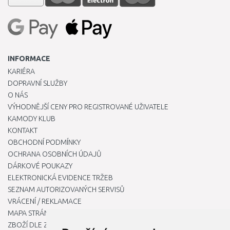
INFORMACE
KARIÉRA
DOPRAVNÍ SLUŽBY
O NÁS
VÝHODNĚJŠÍ CENY PRO REGISTROVANÉ UŽIVATELE
KAMODY KLUB
KONTAKT
OBCHODNÍ PODMÍNKY
OCHRANA OSOBNÍCH ÚDAJŮ
DÁRKOVÉ POUKAZY
ELEKTRONICKÁ EVIDENCE TRŽEB
SEZNAM AUTORIZOVANÝCH SERVISŮ
VRÁCENÍ / REKLAMACE
MAPA STRÁNKY
ZBOŽÍ DLE ZNAČEK