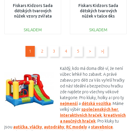
Fiskars Kidzors Sada
Fiskars Kidzors Sada
dětských tvarových
dětských tvarových
nůžek vzory zvířata
nůžek v tašce 6ks
ZOO 1003846
1003730
SKLADEM
SKLADEM
DO KOŠÍKU
DO KOŠÍKU
1
2
3
4
5
>
>|
Porovnat
Porovnat
Každý, kdo má doma dítě ví, že není
vůbec lehké ho zabavit. A právě
zabavu pro děti za Vás vyřeší hračky
od nás! Ideální a bezpečnou hračku
zde najdete pro všechny věkové
kategorie. Pro kluky, holky a i pro ty
nejmenší
a
dětská vozítka
. Máme
velký výběr
společenských her
,
interaktivních hraček
,
kreativních
a naučných hraček
. Pro kluky tu
jsou
autíčka, vláčky
,
autodráhy
,
RC modely
a
stavebnice
.