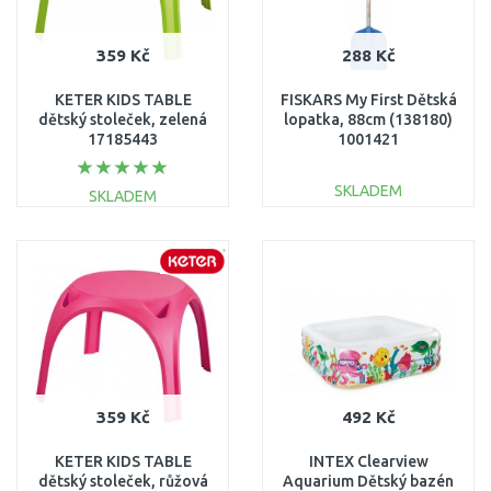
359 Kč
288 Kč
KETER KIDS TABLE
FISKARS My First Dětská
dětský stoleček, zelená
lopatka, 88cm (138180)
17185443
1001421
SKLADEM
SKLADEM
DO KOŠÍKU
DO KOŠÍKU
Porovnat
Porovnat
359 Kč
492 Kč
KETER KIDS TABLE
INTEX Clearview
dětský stoleček, růžová
Aquarium Dětský bazén