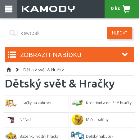
0 ks
HLEDAT
ZOBRAZIT NABÍDKU
Dětský svět & Hračky
Dětský svět & Hračky
Hračky na zahradu
Kreativní a naučné hračky
Nářadí
Míče, balóny
Bazénky, vodní hračky
Dětský nábytek