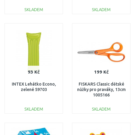
48674
SKLADEM
SKLADEM
DO KOŠÍKU
DO KOŠÍKU
Porovnat
Porovnat
93 Kč
199 Kč
INTEX Lehátko Econo,
FISKARS Classic dětské
zelené 59703
nůžky pro praváky, 13cm
1005166
SKLADEM
SKLADEM
DO KOŠÍKU
DO KOŠÍKU
Porovnat
Porovnat