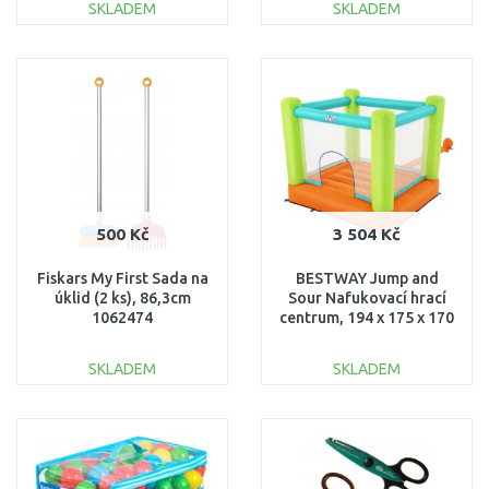
SKLADEM
SKLADEM
DO KOŠÍKU
DO KOŠÍKU
Porovnat
Porovnat
500 Kč
3 504 Kč
Fiskars My First Sada na
BESTWAY Jump and
úklid (2 ks), 86,3cm
Sour Nafukovací hrací
1062474
centrum, 194 x 175 x 170
cm 53394
SKLADEM
SKLADEM
DO KOŠÍKU
DO KOŠÍKU
Porovnat
Porovnat