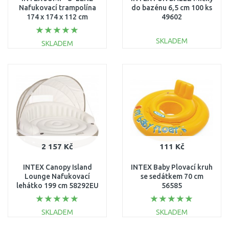
Nafukovací trampolína
do bazénu 6,5 cm 100 ks
174 x 174 x 112 cm
49602
48260
SKLADEM
SKLADEM
DO KOŠÍKU
DO KOŠÍKU
Porovnat
Porovnat
2 157 Kč
111 Kč
INTEX Canopy Island
INTEX Baby Plovací kruh
Lounge Nafukovací
se sedátkem 70 cm
lehátko 199 cm 58292EU
56585
SKLADEM
SKLADEM