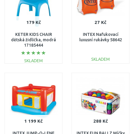
179 Kč
27 Kč
KETER KIDS CHAIR
INTEX Nafukovací
dětská židlička, modrá
luxusní rukávky 58642
17185444
SKLADEM
SKLADEM
DO KOŠÍKU
DO KOŠÍKU
Porovnat
Porovnat
1 199 Kč
288 Kč
INTEX JUMP-O-LENE
INTEX FUN BALLZ Míčky