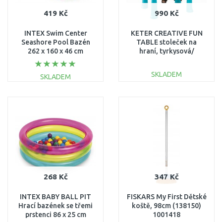
419 Kč
990 Kč
INTEX Swim Center
KETER CREATIVE FUN
Seashore Pool Bazén
TABLE stoleček na
262 x 160 x 46 cm
hraní, tyrkysová/
56490NP
červená 17184058
SKLADEM
SKLADEM
DO KOŠÍKU
DO KOŠÍKU
Porovnat
Porovnat
268 Kč
347 Kč
INTEX BABY BALL PIT
FISKARS My First Dětské
Hrací bazének se třemi
koště, 98cm (138150)
prstenci 86 x 25 cm
1001418