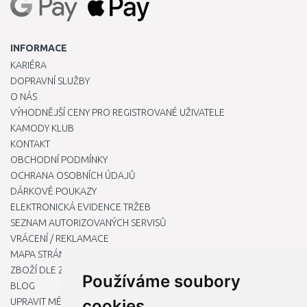
INFORMACE
KARIÉRA
DOPRAVNÍ SLUŽBY
O NÁS
VÝHODNĚJŠÍ CENY PRO REGISTROVANÉ UŽIVATELE
KAMODY KLUB
KONTAKT
OBCHODNÍ PODMÍNKY
OCHRANA OSOBNÍCH ÚDAJŮ
DÁRKOVÉ POUKAZY
ELEKTRONICKÁ EVIDENCE TRŽEB
SEZNAM AUTORIZOVANÝCH SERVISŮ
VRÁCENÍ / REKLAMACE
MAPA STRÁNKY
ZBOŽÍ DLE ZNAČEK
Používáme soubory
BLOG
UPRAVIT MÉ PŘEDVOLBY COOKIES
cookies