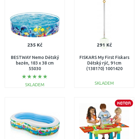
Porovnat
Porovnat
235 Kč
291 Kč
BESTWAY Nemo Dětský
FISKARS My First Fiskars
bazén, 183 x 38 cm
Dětský rýč, 91cm
55030
(138170) 1001420
SKLADEM
SKLADEM
DO KOŠÍKU
DO KOŠÍKU
Porovnat
Porovnat