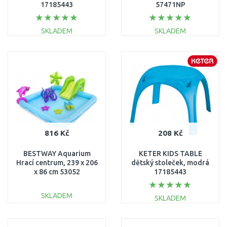
17185443
57471NP
SKLADEM
SKLADEM
DO KOŠÍKU
DO KOŠÍKU
Porovnat
Porovnat
816 Kč
208 Kč
BESTWAY Aquarium
KETER KIDS TABLE
Hrací centrum, 239 x 206
dětský stoleček, modrá
x 86 cm 53052
17185443
SKLADEM
SKLADEM
DO KOŠÍKU
DO KOŠÍKU