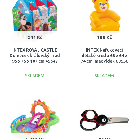
244 Kč
135 Kč
INTEX ROYAL CASTLE
INTEX Nafukovací
Domeček královský hrad
dětské křeslo 65 x 64 x
95 x 75 x 107 cm 45642
74 cm, medvídek 68556
SKLADEM
SKLADEM
DO KOŠÍKU
DO KOŠÍKU
Porovnat
Porovnat