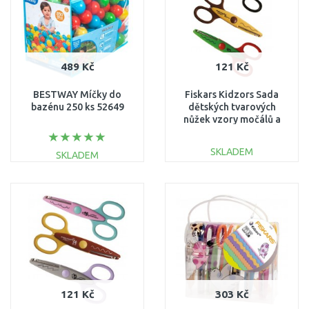
489 Kč
121 Kč
BESTWAY Míčky do
Fiskars Kidzors Sada
bazénu 250 ks 52649
dětských tvarových
nůžek vzory močálů a
bažin 1003845
SKLADEM
SKLADEM
DO KOŠÍKU
DO KOŠÍKU
Porovnat
Porovnat
121 Kč
303 Kč