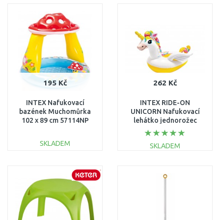
DO KOŠÍKU
DO KOŠÍKU
Porovnat
Porovnat
195 Kč
262 Kč
INTEX Nafukovací
INTEX RIDE-ON
bazének Muchomůrka
UNICORN Nafukovací
102 x 89 cm 57114NP
lehátko jednorožec
57561NP
SKLADEM
SKLADEM
DO KOŠÍKU
DO KOŠÍKU
Porovnat
Porovnat