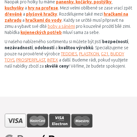
Naopak pro holky tu máme
panenky, kočárky, postýlky
,
kuchyňky
a
hry na profese
. Mezi velmi oblíbené se zase vrací zpět
dřevěné
a
plyšové hračky
. Rozdělujeme také mezi
hračkami na
zahradu
a
hračkami do vody
. Každy se určitě musí připravit na
zimu a vybavit své dítě
boby a sáněmi
pro kouzelné prožití bílé zimi.
Nabídka
kojeneckých potřeb
mluví sama za sebe.
U našeho nabízeného sortimentu si můžete být jistí
bezpečností
,
nezávadností
,
odolností
a
kvalitou výrobků
. Specializujeme se
pouze na prověřené výrobce
TEDDIES
,
PLASTKON
,
G21
,
BUDDY
TOYS
,
PROSPERPLAST
,
INTEX
a další. Budeme rádi, pokud využijete
naší nabídky zboží za
skvělé ceny
! Věříme, že budete spokojeni.