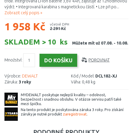
třídě. Integrovaná Li-Ion baterie 3,6V 4Ah, zajišťuje až 12hodinovou
výdrž. • Integrovaná karabina s magnetickou částí. • Lze při po...
Zobrazit celý popis »
1 958 Kč
včetně DPH
2 291 Kč
SKLADEM > 10 ks
Můžete mít už 07.08. - 10.08.
Množství:
POROVNAT
Výrobce:
DEWALT
Kód / Model:
DCL182-XJ
Záruka:
3 roky
Váha:
0,48 kg
MYDEWALT poskytuje nejlepší kvalitu – odolnost,
bezpečnost i snadnou obsluhu. V otázce servisu patří také
mezi špičku.
Na tento produkt je poskytována záruka 3 roky. Pro získání
záruky je nutné produkt
zaregistrovat
.
PODOBNÉ PRODUKTY