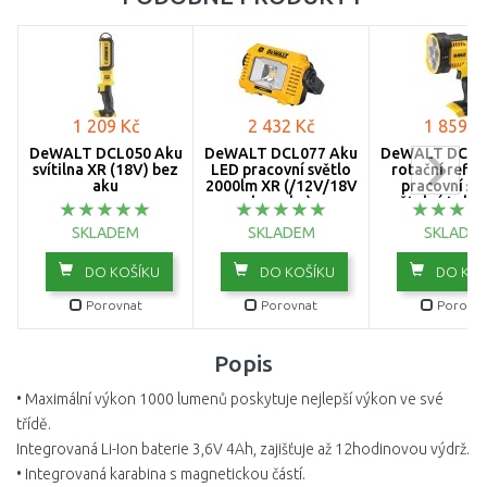
1 209 Kč
2 432 Kč
1 859 K
DeWALT DCL050 Aku
DeWALT DCL077 Aku
DeWALT DCL0
svítilna XR (18V) bez
LED pracovní světlo
rotační refle
aku
2000lm XR (/12V/18V
pracovní svě
bez aku)
světelný tok: 
XR (18V
SKLADEM
SKLADEM
SKLADE
DO KOŠÍKU
DO KOŠÍKU
DO KOŠ
Porovnat
Porovnat
Porovna
Popis
• Maximální výkon 1000 lumenů poskytuje nejlepší výkon ve své
třídě.
Integrovaná Li-Ion baterie 3,6V 4Ah, zajišťuje až 12hodinovou výdrž.
• Integrovaná karabina s magnetickou částí.