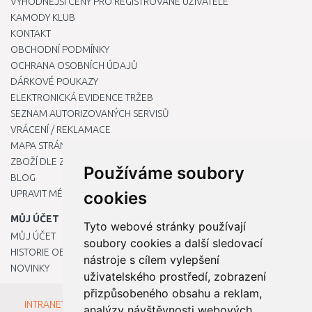
VÝHODNĚJŠÍ CENY PRO REGISTROVANÉ UŽIVATELE
KAMODY KLUB
KONTAKT
OBCHODNÍ PODMÍNKY
OCHRANA OSOBNÍCH ÚDAJŮ
DÁRKOVÉ POUKAZY
ELEKTRONICKÁ EVIDENCE TRŽEB
SEZNAM AUTORIZOVANÝCH SERVISŮ
VRÁCENÍ / REKLAMACE
MAPA STRÁNKY
ZBOŽÍ DLE ZNAČEK
Používáme soubory
BLOG
UPRAVIT MÉ PŘEDVOLBY COOKIES
cookies
MŮJ ÚČET
Tyto webové stránky používají
MŮJ ÚČET
soubory cookies a další sledovací
HISTORIE OBJEDNÁVEK
nástroje s cílem vylepšení
NOVINKY
uživatelského prostředí, zobrazení
přizpůsobeného obsahu a reklam,
INTRANET - Přihlášení pro zaměstnance
analýzy návštěvnosti webových