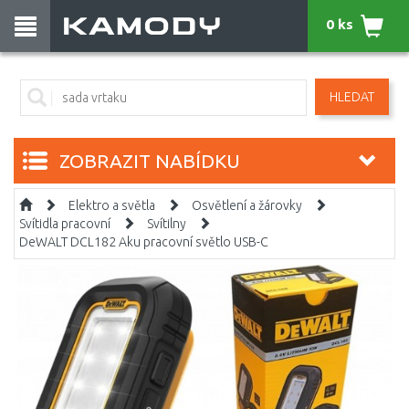
0 ks
HLEDAT
ZOBRAZIT NABÍDKU
Elektro a světla
Osvětlení a žárovky
Svítidla pracovní
Svítilny
DeWALT DCL182 Aku pracovní světlo USB-C