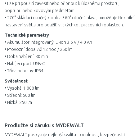
• Lze při použití zavěsit nebo připnout k úložnému prostoru,
popruhu nebo kovovým předmětům.
• 270° skládací otočný kloub a 360° otočná hlava, umožňuje flexibilní
nastavení světla pro použití v jakýchkoli pracovních oblastech.
Technické parametry
• Akumulátor Integrovaný: Li-ion 3.6 V / 4.0 Ah
• Provozní doba: Až 12 hod / 250 lm
• Doba nabíjení: 80 min
• Nabíjecí port: USB-C
• Třída ochrany: IP54
Světelnost
• Vysoká: 1 000 lm
• Střední: 500 lm
• Nízká: 250 lm
Prodlužte si záruku s MYDEWALT
MYDEWALT poskytuje nejlepší kvalitu – odolnost, bezpečnost i