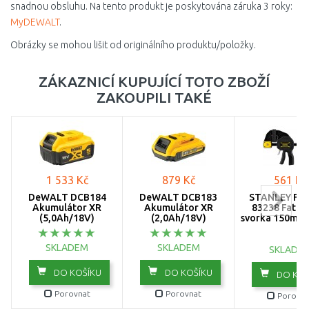
snadnou obsluhu. Na tento produkt je poskytována záruka 3 roky:
MyDEWALT
.
Obrázky se mohou lišit od originálního produktu/položky.
ZÁKAZNICÍ KUPUJÍCÍ TOTO ZBOŽÍ
ZAKOUPILI TAKÉ
1 533 Kč
879 Kč
561 Kč
DeWALT DCB184
DeWALT DCB183
STANLEY FM
Akumulátor XR
Akumulátor XR
83238 FatMa
(5,0Ah/18V)
(2,0Ah/18V)
svorka 150mm,
SKLADEM
SKLADEM
SKLADE
DO KOŠÍKU
DO KOŠÍKU
DO KOŠ
Porovnat
Porovnat
Porovna