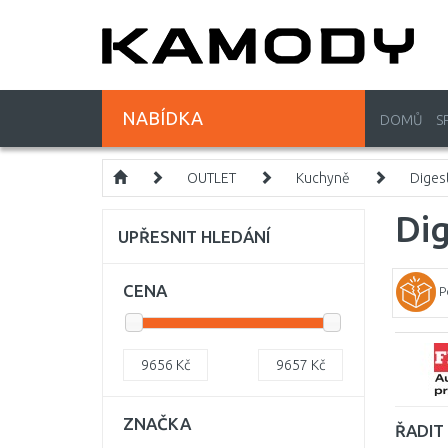
NABÍDKA
DOMŮ
S
OUTLET
Kuchyně
Diges
Di
UPŘESNIT HLEDÁNÍ
CENA
P
9656
Kč
9657
Kč
ZNAČKA
ŘADIT 