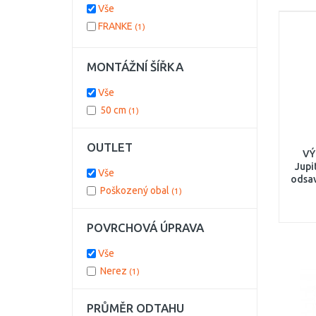
Vše
FRANKE
(1)
MONTÁŽNÍ ŠÍŘKA
Vše
50 cm
(1)
OUTLET
VÝ
Jupi
Vše
odsav
Poškozený obal
(1)
P
POVRCHOVÁ ÚPRAVA
Vše
Nerez
(1)
PRŮMĚR ODTAHU