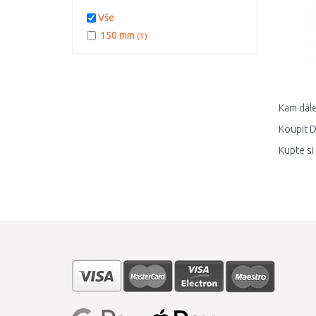
Vše
150 mm
(1)
Kam dále
Koupit D
Kupte si