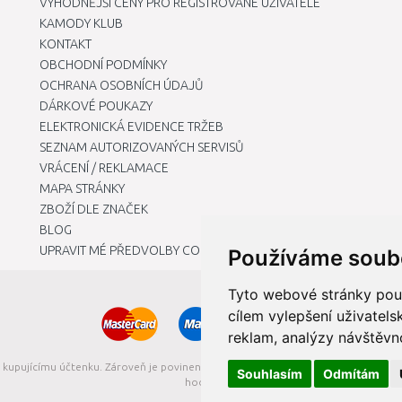
VÝHODNĚJŠÍ CENY PRO REGISTROVANÉ UŽIVATELE
KAMODY KLUB
KONTAKT
OBCHODNÍ PODMÍNKY
OCHRANA OSOBNÍCH ÚDAJŮ
DÁRKOVÉ POUKAZY
ELEKTRONICKÁ EVIDENCE TRŽEB
SEZNAM AUTORIZOVANÝCH SERVISŮ
VRÁCENÍ / REKLAMACE
MAPA STRÁNKY
ZBOŽÍ DLE ZNAČEK
BLOG
UPRAVIT MÉ PŘEDVOLBY COOKIES
Používáme soub
Tyto webové stránky použí
cílem vylepšení uživatel
reklam, analýzy návštěvno
t kupujícímu účtenku. Zároveň je povinen zaevidovat přijatou tržbu u správce da
Souhlasím
Odmítám
hodin.