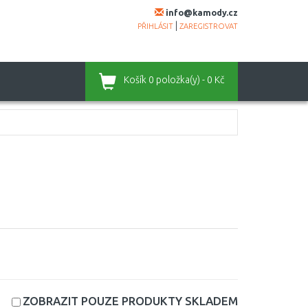
info@kamody.cz
|
PŘIHLÁSIT
ZAREGISTROVAT
Košík
0 položka(y) - 0 Kč
ZOBRAZIT POUZE PRODUKTY
SKLADEM