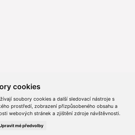
ory cookies
vají soubory cookies a další sledovací nástroje s
ského prostředí, zobrazení přizpůsobeného obsahu a
sti webových stránek a zjištění zdroje návštěvnosti.
ně online; v případě technického výpadku pak nejpozději do 48
Upravit mé předvolby