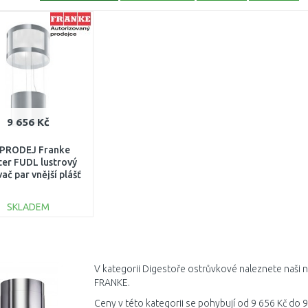
9 656 Kč
PRODEJ Franke
ter FUDL lustrový
ač par vnější plášť
112.0177.599
OŠK.ORIG.OBAL
SKLADEM
DO KOŠÍKU
Porovnat
V kategorii Digestoře ostrůvkové naleznete naši n
FRANKE.
Ceny v této kategorii se pohybují od 9 656 Kč do 9