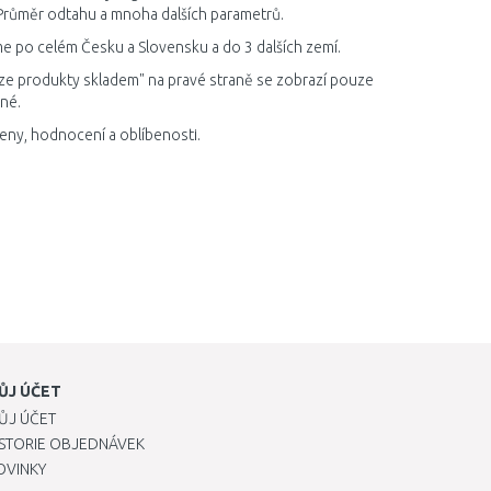
Průměr odtahu a mnoha dalších parametrů.
e po celém Česku a Slovensku a do 3 dalších zemí.
ze produkty skladem" na pravé straně se zobrazí pouze
né.
eny, hodnocení a oblíbenosti.
ŮJ ÚČET
ŮJ ÚČET
ISTORIE OBJEDNÁVEK
OVINKY