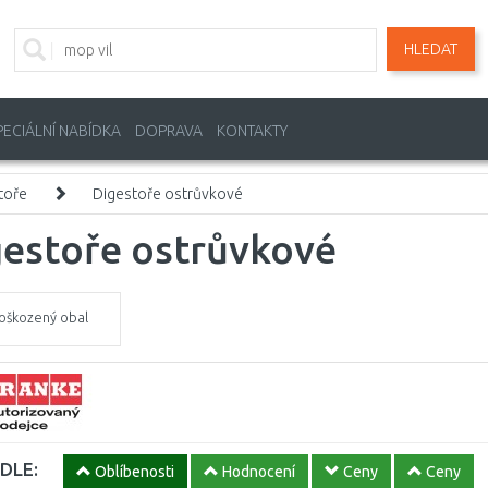
HLEDAT
PECIÁLNÍ NABÍDKA
DOPRAVA
KONTAKTY
toře
Digestoře ostrůvkové
gestoře ostrůvkové
oškozený obal
DLE:
Oblíbenosti
Hodnocení
Ceny
Ceny