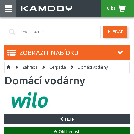
0 ks
HLEDAT
ZOBRAZIT NABÍDKU
Zahrada
Čerpadla
Domácí vodárny
Domácí vodárny
FILTR
Oblíbenosti