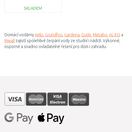
SKLADEM
DO KOŠÍKU
Porovnat
Domácí vodárny
Wilo
,
Grundfos
,
Gardena
,
Güde
,
Metabo
,
AL-KO
a
Riwall
zajistí spolehlivé čerpání vody ze studní i nádrží. Výkonné,
úsporné a snadno ovladatelné řešení pro dům i zahradu.