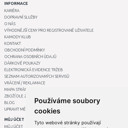
INFORMACE
KARIÉRA
DOPRAVNÍ SLUŽBY
O NÁS
VÝHODNĚJŠÍ CENY PRO REGISTROVANÉ UŽIVATELE
KAMODY KLUB
KONTAKT
OBCHODNÍ PODMÍNKY
OCHRANA OSOBNÍCH ÚDAJŮ
DÁRKOVÉ POUKAZY
ELEKTRONICKÁ EVIDENCE TRŽEB
SEZNAM AUTORIZOVANÝCH SERVISŮ
VRÁCENÍ / REKLAMACE
MAPA STRÁNKY
ZBOŽÍ DLE ZNAČEK
Používáme soubory
BLOG
UPRAVIT MÉ PŘEDVOLBY COOKIES
cookies
MŮJ ÚČET
Tyto webové stránky používají
MŮJ ÚČET