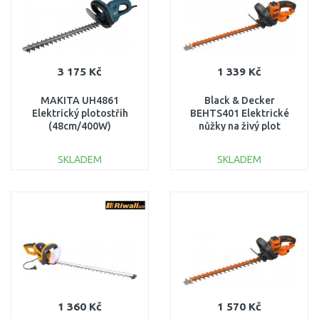
3 175 Kč
1 339 Kč
MAKITA UH4861
Black & Decker
Elektrický plotostřih
BEHTS401 Elektrické
(48cm/400W)
nůžky na živý plot
(55cm/500W)
SKLADEM
SKLADEM
DO KOŠÍKU
DO KOŠÍKU
Porovnat
Porovnat
1 360 Kč
1 570 Kč