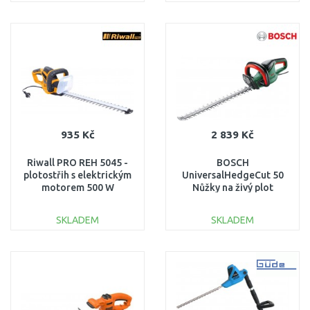
DO KOŠÍKU
DO KOŠÍKU
Porovnat
Porovnat
935 Kč
2 839 Kč
Riwall PRO REH 5045 -
BOSCH
plotostřih s elektrickým
UniversalHedgeCut 50
motorem 500 W
Nůžky na živý plot
EH41A1901048B
06008C0501
SKLADEM
SKLADEM
DO KOŠÍKU
DO KOŠÍKU
Porovnat
Porovnat