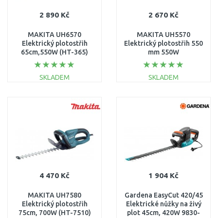
2 890 Kč
2 670 Kč
MAKITA UH6570
MAKITA UH5570
Elektrický plotostřih
Elektrický plotostřih 550
65cm,550W (HT-365)
mm 550W
SKLADEM
SKLADEM
DO KOŠÍKU
DO KOŠÍKU
Porovnat
Porovnat
4 470 Kč
1 904 Kč
MAKITA UH7580
Gardena EasyCut 420/45
Elektrický plotostřih
Elektrické nůžky na živý
75cm, 700W (HT-7510)
plot 45cm, 420W 9830-