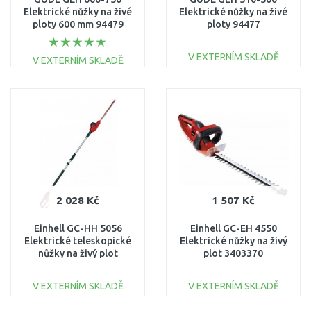
Elektrické nůžky na živé
Elektrické nůžky na živé
ploty 600 mm 94479
ploty 94477
V EXTERNÍM SKLADĚ
V EXTERNÍM SKLADĚ
DO KOŠÍKU
DO KOŠÍKU
Porovnat
Porovnat
2 028 Kč
1 507 Kč
Einhell GC-HH 5056
Einhell GC-EH 4550
Elektrické teleskopické
Elektrické nůžky na živý
nůžky na živý plot
plot 3403370
3403870
V EXTERNÍM SKLADĚ
V EXTERNÍM SKLADĚ