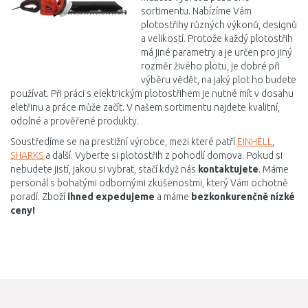
sortimentu. Nabízíme Vám
plotostřihy různých výkonů, designů
a velikostí. Protože každý plotostřih
má jiné parametry a je určen pro jiný
rozměr živého plotu, je dobré při
výběru vědět, na jaký plot ho budete
používat. Při práci s elektrickým plotostřihem je nutné mít v dosahu
eletřinu a práce může začít. V našem sortimentu najdete kvalitní,
odolné a prověřené produkty.
Soustředíme se na prestižní výrobce, mezi které patří
EINHELL
,
SHARKS
a další. Vyberte si plotostřih z pohodlí domova. Pokud si
nebudete jistí, jakou si vybrat, stačí když nás
kontaktujete
. Máme
personál s bohatými odbornými zkušenostmi, který Vám ochotně
poradí. Zboží
ihned expedujeme
a máme
bezkonkurenčně nízké
ceny!