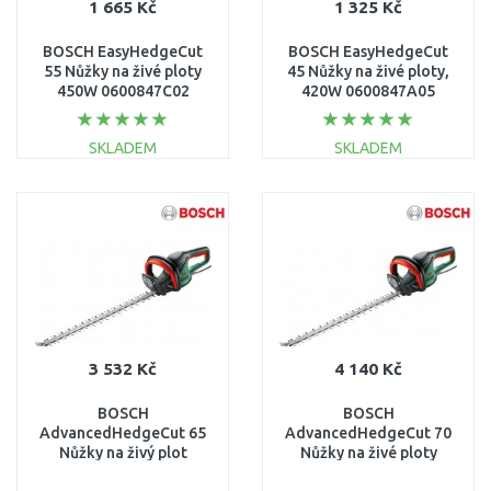
1 665 Kč
1 325 Kč
BOSCH EasyHedgeCut
BOSCH EasyHedgeCut
55 Nůžky na živé ploty
45 Nůžky na živé ploty,
450W 0600847C02
420W 0600847A05
SKLADEM
SKLADEM
DO KOŠÍKU
DO KOŠÍKU
Porovnat
Porovnat
3 532 Kč
4 140 Kč
BOSCH
BOSCH
AdvancedHedgeCut 65
AdvancedHedgeCut 70
Nůžky na živý plot
Nůžky na živé ploty
06008C0801
elektrické 06008C0903