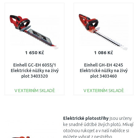
DO KOŠÍKU
DO KOŠÍKU
Porovnat
Porovnat
1 650 Kč
1 086 Kč
Einhell GC-EH 6055/1
Einhell GH-EH 4245
Elektrické nůžky na živý
Elektrické nůžky na živý
plot 3403320
plot 3403460
V EXTERNÍM SKLADĚ
V EXTERNÍM SKLADĚ
DO KOŠÍKU
DO KOŠÍKU
Porovnat
Porovnat
Elektrické plotostřihy
jsou určeny
ke snadné údržbě živých plotů. Mívají
otočnou rukojeť a v naší nabídce si
můžete vybrat z pestrého