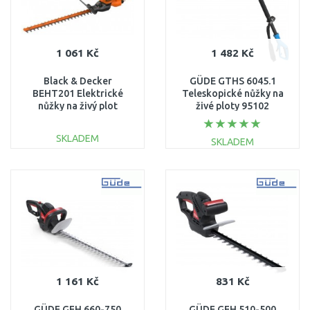
1 061 Kč
1 482 Kč
Black & Decker
GÜDE GTHS 6045.1
BEHT201 Elektrické
Teleskopické nůžky na
nůžky na živý plot
živé ploty 95102
(45cm/420W)
SKLADEM
SKLADEM
DO KOŠÍKU
DO KOŠÍKU
Porovnat
Porovnat
1 161 Kč
831 Kč
GÜDE GEH 660-750
GÜDE GEH 510-500