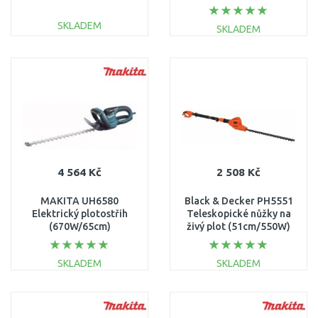
20
SKLADEM
SKLADEM
DO KOŠÍKU
DO KOŠÍKU
Porovnat
Porovnat
4 564 Kč
2 508 Kč
MAKITA UH6580
Black & Decker PH5551
Elektrický plotostřih
Teleskopické nůžky na
(670W/65cm)
živý plot (51cm/550W)
SKLADEM
SKLADEM
DO KOŠÍKU
DO KOŠÍKU