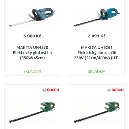
Porovnat
Porovnat
3 000 Kč
2 893 Kč
MAKITA UH4570
MAKITA UH5261
Elektrický plotostřih
Elektrický plotostřih
(550W/45cm)
230V (52cm/400W) (HT-
53)
SKLADEM
SKLADEM
DO KOŠÍKU
DO KOŠÍKU
Porovnat
Porovnat