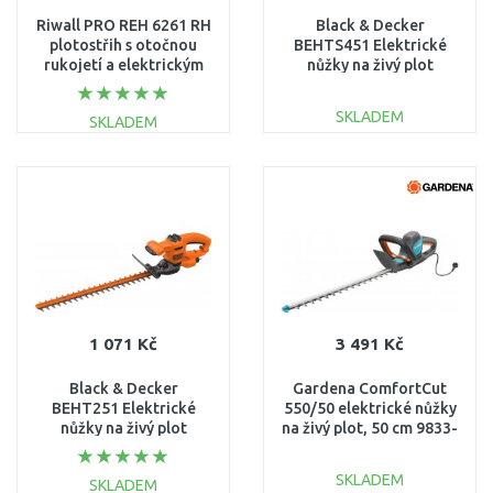
Riwall PRO REH 6261 RH
Black & Decker
plotostřih s otočnou
BEHTS451 Elektrické
rukojetí a elektrickým
nůžky na živý plot
motorem 620 W
(60cm/550W)
EH41A2001010B
SKLADEM
SKLADEM
DO KOŠÍKU
DO KOŠÍKU
Porovnat
Porovnat
1 071 Kč
3 491 Kč
Black & Decker
Gardena ComfortCut
BEHT251 Elektrické
550/50 elektrické nůžky
nůžky na živý plot
na živý plot, 50 cm 9833-
(50cm/450W)
20
SKLADEM
SKLADEM