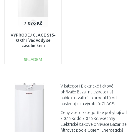
7 076 Kč
VÝPRODEJ CLAGE S15-
O Ohřívač vody se
zásobníkem
2,2kW/230V, horní
montáž 4100-41153 PO
SKLADEM
SERVISE
DO KOŠÍKU
Porovnat
V kategorii Elektrické tlakové
ohřívače Bazar naleznete naši
nabídku kvalitních produktů od
následujících výrobců: CLAGE.
Ceny v této kategorii se pohybují od
7 076 Kč do 7 076 Kč. Všechny
Elektrické tlakové ohřívače Bazar lze
filtrovat podle Objem, Energetická