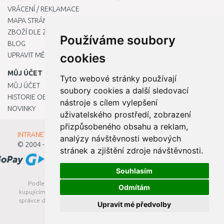
VRÁCENÍ / REKLAMACE
MAPA STRÁNKY
ZBOŽÍ DLE ZNAČEK
Používáme soubory
BLOG
UPRAVIT MÉ PŘEDVOLBY COOKIES
cookies
MŮJ ÚČET
Tyto webové stránky používají
MŮJ ÚČET
soubory cookies a další sledovací
HISTORIE OBJEDNÁVEK
nástroje s cílem vylepšení
NOVINKY
uživatelského prostředí, zobrazení
přizpůsobeného obsahu a reklam,
INTRANET - Přihlášení pro zaměstnance
analýzy návštěvnosti webových
© 2004 - 2026
Kamody s.r.o.
stránek a zjištění zdroje návštěvnosti.
Souhlasím
Podle zákona o evidenci tržeb je prodávající povinen vystavit
Odmítám
kupujícímu účtenku. Zároveň je povinen zaevidovat přijatou tržbu u
správce daně online; v případě technického výpadku pak nejpozději
Upravit mé předvolby
do 48 hodin.