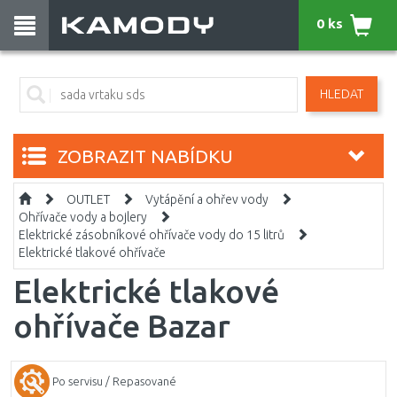
0 ks
HLEDAT
ZOBRAZIT NABÍDKU
OUTLET
Vytápění a ohřev vody
Ohřívače vody a bojlery
Elektrické zásobníkové ohřívače vody do 15 litrů
Elektrické tlakové ohřívače
Elektrické tlakové
ohřívače Bazar
Po servisu / Repasované