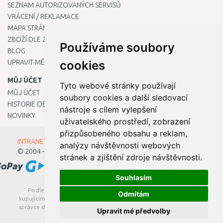
SEZNAM AUTORIZOVANÝCH SERVISŮ
VRÁCENÍ / REKLAMACE
MAPA STRÁNKY
ZBOŽÍ DLE ZNAČEK
Používáme soubory
BLOG
UPRAVIT MÉ PŘEDVOLBY COOKIES
cookies
MŮJ ÚČET
Tyto webové stránky používají
MŮJ ÚČET
soubory cookies a další sledovací
HISTORIE OBJEDNÁVEK
nástroje s cílem vylepšení
NOVINKY
uživatelského prostředí, zobrazení
přizpůsobeného obsahu a reklam,
INTRANET - Přihlášení pro zaměstnance
analýzy návštěvnosti webových
© 2004 - 2026
Kamody s.r.o.
stránek a zjištění zdroje návštěvnosti.
Souhlasím
Podle zákona o evidenci tržeb je prodávající povinen vystavit
Odmítám
kupujícímu účtenku. Zároveň je povinen zaevidovat přijatou tržbu u
správce daně online; v případě technického výpadku pak nejpozději
Upravit mé předvolby
do 48 hodin.