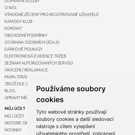
DOPRAVNÍ SLUŽBY
O NÁS
VÝHODNĚJŠÍ CENY PRO REGISTROVANÉ UŽIVATELE
KAMODY KLUB
KONTAKT
OBCHODNÍ PODMÍNKY
OCHRANA OSOBNÍCH ÚDAJŮ
DÁRKOVÉ POUKAZY
ELEKTRONICKÁ EVIDENCE TRŽEB
SEZNAM AUTORIZOVANÝCH SERVISŮ
VRÁCENÍ / REKLAMACE
MAPA STRÁNKY
ZBOŽÍ DLE ZNAČEK
Používáme soubory
BLOG
UPRAVIT MÉ PŘEDVOLBY COOKIES
cookies
MŮJ ÚČET
Tyto webové stránky používají
MŮJ ÚČET
soubory cookies a další sledovací
HISTORIE OBJEDNÁVEK
nástroje s cílem vylepšení
NOVINKY
uživatelského prostředí, zobrazení