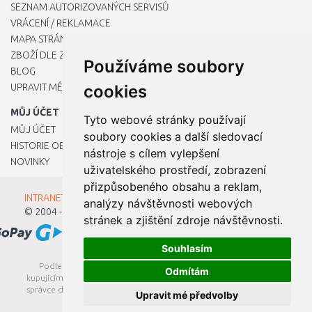
SEZNAM AUTORIZOVANÝCH SERVISŮ
VRÁCENÍ / REKLAMACE
MAPA STRÁNKY
ZBOŽÍ DLE ZNAČEK
Používáme soubory
BLOG
UPRAVIT MÉ PŘEDVOLBY COOKIES
cookies
MŮJ ÚČET
Tyto webové stránky používají
MŮJ ÚČET
soubory cookies a další sledovací
HISTORIE OBJEDNÁVEK
nástroje s cílem vylepšení
NOVINKY
uživatelského prostředí, zobrazení
přizpůsobeného obsahu a reklam,
INTRANET - Přihlášení pro zaměstnance
analýzy návštěvnosti webových
© 2004 - 2026
Kamody s.r.o.
stránek a zjištění zdroje návštěvnosti.
Souhlasím
Podle zákona o evidenci tržeb je prodávající povinen vystavit
Odmítám
kupujícímu účtenku. Zároveň je povinen zaevidovat přijatou tržbu u
správce daně online; v případě technického výpadku pak nejpozději
Upravit mé předvolby
do 48 hodin.