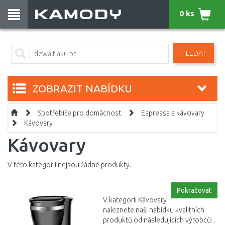
0 ks
HLEDAT
ZOBRAZIT NABÍDKU
Spotřebiče pro domácnost
Espressa a kávovary
Kávovary
Kávovary
V této kategorii nejsou žádné produkty.
Pokračovat
V kategorii Kávovary
naleznete naši nabídku kvalitních
produktů od následujících výrobců: .