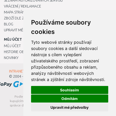
SEZNAM AUTORIZOVANÝCH SERVISŮ
VRÁCENÍ / REKLAMACE
MAPA STRÁNKY
ZBOŽÍ DLE ZNAČEK
Používáme soubory
BLOG
UPRAVIT MÉ PŘEDVOLBY COOKIES
cookies
MŮJ ÚČET
Tyto webové stránky používají
MŮJ ÚČET
soubory cookies a další sledovací
HISTORIE OBJEDNÁVEK
nástroje s cílem vylepšení
NOVINKY
uživatelského prostředí, zobrazení
přizpůsobeného obsahu a reklam,
INTRANET - Přihlášení pro zaměstnance
analýzy návštěvnosti webových
© 2004 - 2026
Kamody s.r.o.
stránek a zjištění zdroje návštěvnosti.
Souhlasím
Podle zákona o evidenci tržeb je prodávající povinen vystavit
Odmítám
kupujícímu účtenku. Zároveň je povinen zaevidovat přijatou tržbu u
správce daně online; v případě technického výpadku pak nejpozději
Upravit mé předvolby
do 48 hodin.