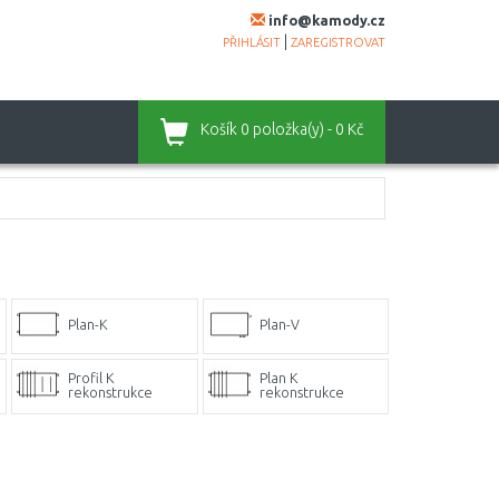
info@kamody.cz
|
PŘIHLÁSIT
ZAREGISTROVAT
Košík
0 položka(y) - 0 Kč
Plan-K
Plan-V
Profil K
Plan K
rekonstrukce
rekonstrukce