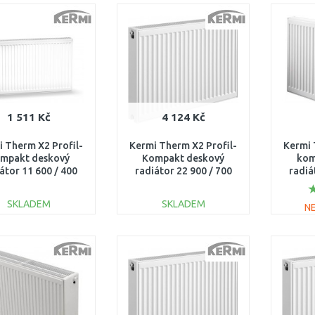
DO KOŠÍKU
DO KOŠÍKU
Porovnat
Porovnat
1 511 Kč
4 124 Kč
 Therm X2 Profil-
Kermi Therm X2 Profil-
Kermi 
mpakt deskový
Kompakt deskový
kom
átor 11 600 / 400
radiátor 22 900 / 700
radiá
FK0110604
FK0220907
SKLADEM
SKLADEM
N
DO KOŠÍKU
DO KOŠÍKU
Porovnat
Porovnat