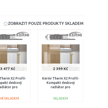
ZOBRAZIT POUZE PRODUKTY
SKLADEM
3 477 Kč
2 399 Kč
Therm X2 Profil-
Kermi Therm X2 Profil-
pakt deskový
Kompakt deskový
adiátor pro
radiátor pro
strukce 22 954 /
rekonstrukce 22 554 /
0 FK022D905
500 FK022D505
ENÍ SKLADEM
SKLADEM