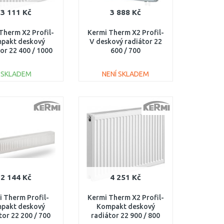
3 111 Kč
3 888 Kč
Therm X2 Profil-
Kermi Therm X2 Profil-
pakt deskový
V deskový radiátor 22
or 22 400 / 1000
600 / 700
FK0220410
FTV220600701R1K
SKLADEM
NENÍ SKLADEM
DO KOŠÍKU
DO KOŠÍKU
Porovnat
Porovnat
2 144 Kč
4 251 Kč
i Therm Profil-
Kermi Therm X2 Profil-
pakt deskový
Kompakt deskový
tor 22 200 / 700
radiátor 22 900 / 800