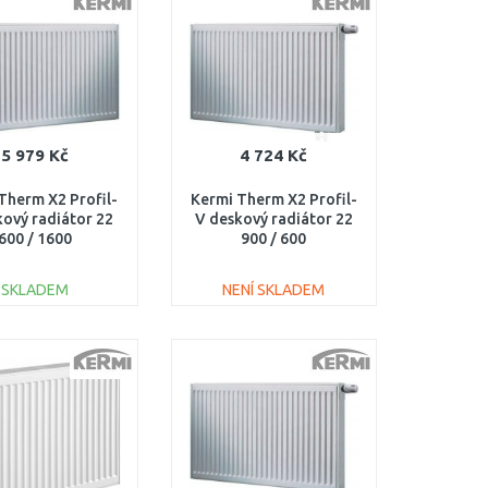
Porovnat
Porovnat
5 979 Kč
4 724 Kč
Therm X2 Profil-
Kermi Therm X2 Profil-
kový radiátor 22
V deskový radiátor 22
600 / 1600
900 / 600
220601601L1K
FTV220900601R1K
SKLADEM
NENÍ SKLADEM
DO KOŠÍKU
DO KOŠÍKU
Porovnat
Porovnat