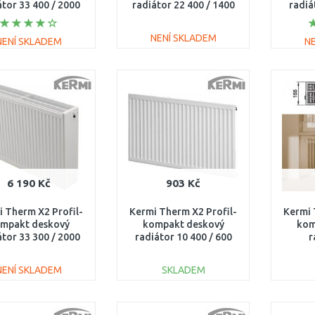
átor 33 400 / 2000
radiátor 22 400 / 1400
radiá
FK0330420
FK0220414
NENÍ SKLADEM
NENÍ SKLADEM
N
DO KOŠÍKU
DO KOŠÍKU
Porovnat
Porovnat
6 190 Kč
903 Kč
 Therm X2 Profil-
Kermi Therm X2 Profil-
Kermi 
mpakt deskový
kompakt deskový
kom
átor 33 300 / 2000
radiátor 10 400 / 600
r
FK0330320
FK0100406
rekon
14
NENÍ SKLADEM
SKLADEM
DO KOŠÍKU
DO KOŠÍKU