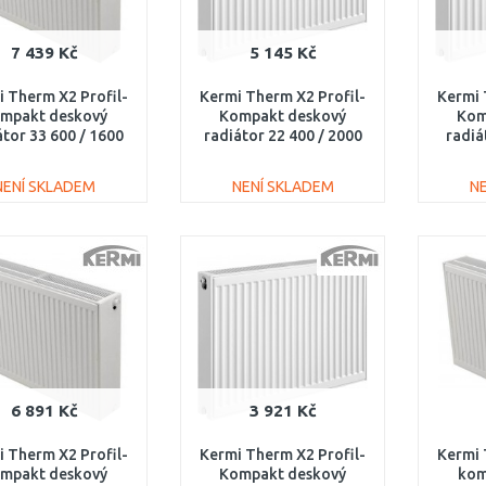
7 439 Kč
5 145 Kč
 Therm X2 Profil-
Kermi Therm X2 Profil-
Kermi 
mpakt deskový
Kompakt deskový
Kom
átor 33 600 / 1600
radiátor 22 400 / 2000
radiá
FK0330616
FK0220420
NENÍ SKLADEM
NENÍ SKLADEM
N
DO KOŠÍKU
DO KOŠÍKU
Porovnat
Porovnat
6 891 Kč
3 921 Kč
 Therm X2 Profil-
Kermi Therm X2 Profil-
Kermi 
mpakt deskový
Kompakt deskový
kom