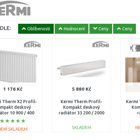
DLE:
Oblíbenosti
Hodnocení
Ceny
Ceny
1 176 Kč
5 880 Kč
 Therm X2 Profil-
Kermi Therm Profil-
Kermi 
mpakt deskový
Kompakt deskový
Kom
átor 10 900 / 400
radiátor 33 200 / 2000
r
FK0100904
FK0330202001NXK
rekon
50
SKLADEM
N
NENÍ SKLADEM