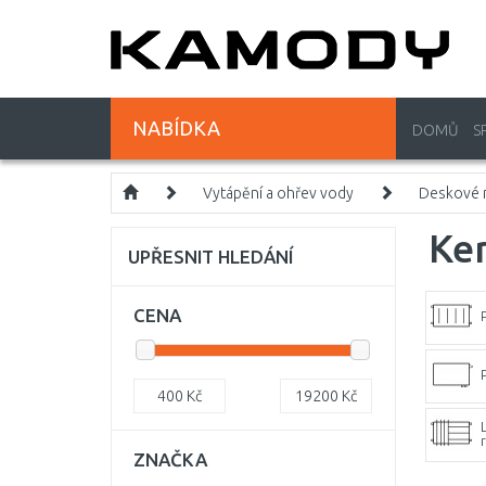
NABÍDKA
DOMŮ
S
Vytápění a ohřev vody
Deskové r
Ke
UPŘESNIT HLEDÁNÍ
CENA
P
400
Kč
19200
Kč
ZNAČKA