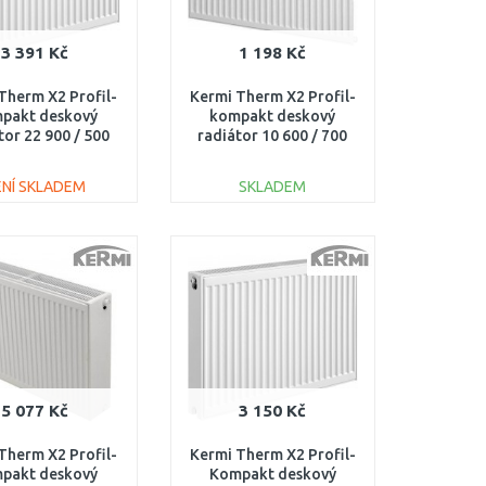
3 391 Kč
1 198 Kč
Therm X2 Profil-
Kermi Therm X2 Profil-
pakt deskový
kompakt deskový
tor 22 900 / 500
radiátor 10 600 / 700
FK0220905
FK0100607
ENÍ SKLADEM
SKLADEM
DO KOŠÍKU
DO KOŠÍKU
Porovnat
Porovnat
5 077 Kč
3 150 Kč
Therm X2 Profil-
Kermi Therm X2 Profil-
pakt deskový
Kompakt deskový