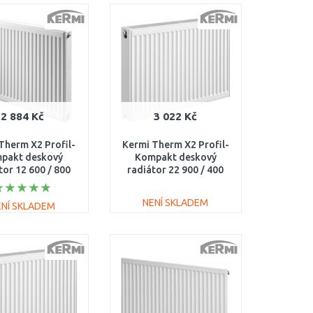
DO KOŠÍKU
DO KOŠÍKU
Porovnat
Porovnat
2 884 Kč
3 022 Kč
Therm X2 Profil-
Kermi Therm X2 Profil-
pakt deskový
Kompakt deskový
tor 12 600 / 800
radiátor 22 900 / 400
FK0120608
FK0220904
NENÍ SKLADEM
ENÍ SKLADEM
DO KOŠÍKU
DO KOŠÍKU
Porovnat
Porovnat