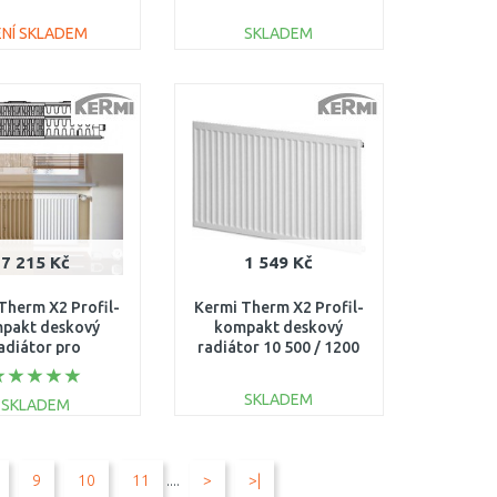
220200701NXK
FK0220908
ENÍ SKLADEM
SKLADEM
DO KOŠÍKU
DO KOŠÍKU
Porovnat
Porovnat
7 215 Kč
1 549 Kč
Therm X2 Profil-
Kermi Therm X2 Profil-
pakt deskový
kompakt deskový
adiátor pro
radiátor 10 500 / 1200
strukce 33 554 /
FK0100512
00 FK033D516
SKLADEM
SKLADEM
DO KOŠÍKU
DO KOŠÍKU
9
10
11
....
>
>|
Porovnat
Porovnat