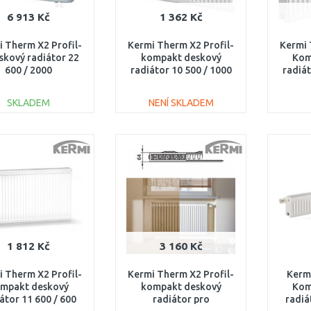
6 913 Kč
1 362 Kč
 Therm X2 Profil-
Kermi Therm X2 Profil-
Kermi 
skový radiátor 22
kompakt deskový
Kom
600 / 2000
radiátor 10 500 / 1000
radiát
V220602001R1K
FK0100510
SKLADEM
NENÍ SKLADEM
DO KOŠÍKU
DO KOŠÍKU
Porovnat
Porovnat
1 812 Kč
3 160 Kč
 Therm X2 Profil-
Kermi Therm X2 Profil-
Kerm
mpakt deskový
kompakt deskový
Kom
átor 11 600 / 600
radiátor pro
radiá