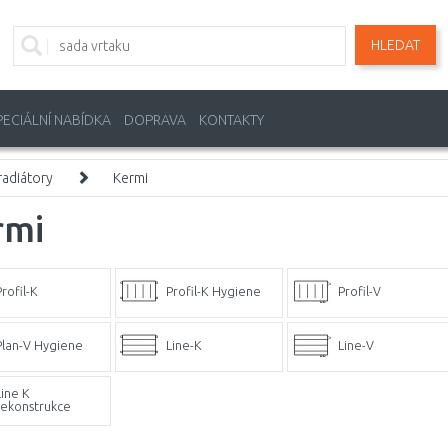
HLEDAT
PECIÁLNÍ NABÍDKA
DOPRAVA
KONTAKTY
adiátory
Kermi
rmi
rofil-K
Profil-K Hygiene
Profil-V
Plan-V Hygiene
Line-K
Line-V
Line K
rekonstrukce