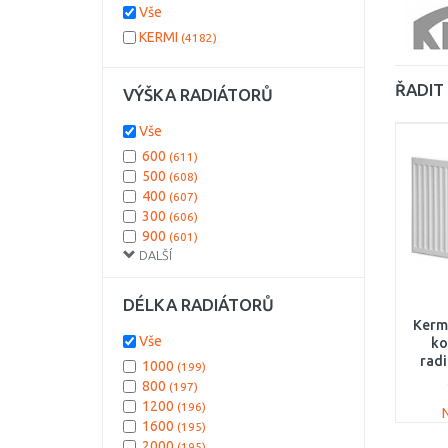
Vše
KERMI
(4182)
ŘADIT 
VÝŠKA RADIÁTORŮ
Vše
600
(611)
500
(608)
400
(607)
300
(606)
900
(601)
DALŠÍ
905
(174)
605
(173)
305
(158)
DÉLKA RADIÁTORŮ
505
(157)
Kermi
405
(148)
Vše
ko
559
(72)
radi
1000
(199)
200
(61)
800
(197)
554
(53)
1200
(196)
954
(53)
1600
(195)
959
(53)
2000
(195)