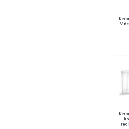
Kermi
V de
FT
Kermi
ko
radi