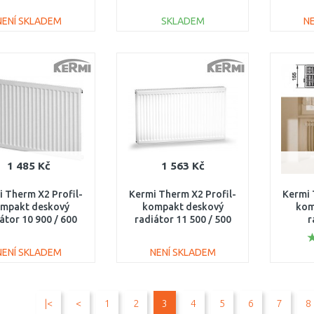
FK0110606
rekonstrukce 12 554 /
FK0
1000 FK012D510
NENÍ SKLADEM
SKLADEM
N
DO KOŠÍKU
DO KOŠÍKU
Porovnat
Porovnat
1 485 Kč
1 563 Kč
 Therm X2 Profil-
Kermi Therm X2 Profil-
Kermi 
mpakt deskový
kompakt deskový
kom
átor 10 900 / 600
radiátor 11 500 / 500
r
FK0100906
FK0110505
rekon
16
NENÍ SKLADEM
NENÍ SKLADEM
DO KOŠÍKU
DO KOŠÍKU
|<
<
1
2
3
4
5
6
7
8
Porovnat
Porovnat