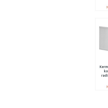
Kermi
ko
radi