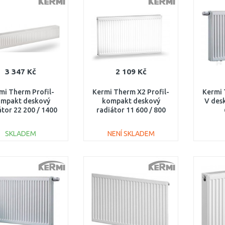
Porovnat
Porovnat
3 347 Kč
2 109 Kč
mi Therm Profil-
Kermi Therm X2 Profil-
Kermi 
mpakt deskový
kompakt deskový
V des
átor 22 200 / 1400
radiátor 11 600 / 800
0220201401NXK
FK0110608
FTV
SKLADEM
NENÍ SKLADEM
DO KOŠÍKU
DO KOŠÍKU
Porovnat
Porovnat