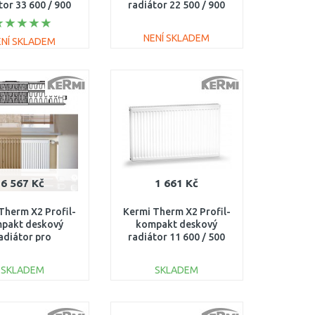
tor 33 600 / 900
radiátor 22 500 / 900
FK0330609
FK0220509
NENÍ SKLADEM
ENÍ SKLADEM
DO KOŠÍKU
DO KOŠÍKU
Porovnat
Porovnat
6 567 Kč
1 661 Kč
Therm X2 Profil-
Kermi Therm X2 Profil-
pakt deskový
kompakt deskový
adiátor pro
radiátor 11 600 / 500
strukce 33 554 /
FK0110605
00 FK033D514
SKLADEM
SKLADEM
DO KOŠÍKU
DO KOŠÍKU