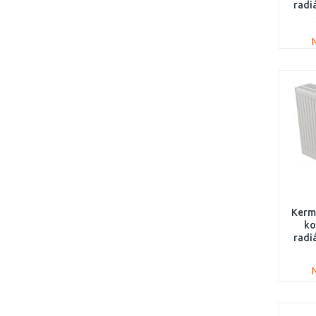
radi
Kermi
ko
radi