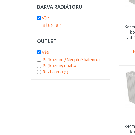
505
(54)
BARVA RADIÁTORU
1005
(53)
1205
(53)
Vše
2005
(53)
Bílá
(4181)
Kermi
2305
(53)
ko
2605
(53)
radi
3005
(53)
OUTLET
Vše
Poškozené / Neúplné balení
(68)
Poškozený obal
(4)
Rozbaleno
(1)
Kermi
ko