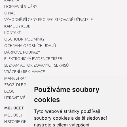
KARIÉRA
DOPRAVNÍ SLUŽBY
O NÁS
VÝHODNĚJŠÍ CENY PRO REGISTROVANÉ UŽIVATELE
KAMODY KLUB
KONTAKT
OBCHODNÍ PODMÍNKY
OCHRANA OSOBNÍCH ÚDAJŮ
DÁRKOVÉ POUKAZY
ELEKTRONICKÁ EVIDENCE TRŽEB
SEZNAM AUTORIZOVANÝCH SERVISŮ
VRÁCENÍ / REKLAMACE
MAPA STRÁNKY
ZBOŽÍ DLE ZNAČEK
Používáme soubory
BLOG
UPRAVIT MÉ PŘEDVOLBY COOKIES
cookies
MŮJ ÚČET
Tyto webové stránky používají
MŮJ ÚČET
soubory cookies a další sledovací
HISTORIE OBJEDNÁVEK
nástroje s cílem vylepšení