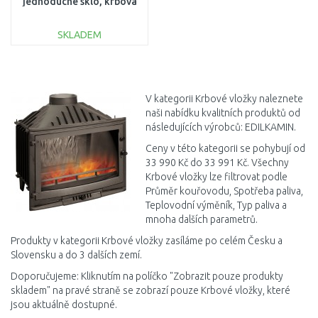
jednoduché sklo, krbová
vložka 220640
SKLADEM
DO KOŠÍKU
Porovnat
V kategorii Krbové vložky naleznete
naši nabídku kvalitních produktů od
následujících výrobců: EDILKAMIN.
Ceny v této kategorii se pohybují od
33 990 Kč do 33 991 Kč. Všechny
Krbové vložky lze filtrovat podle
Průměr kouřovodu, Spotřeba paliva,
Teplovodní výměník, Typ paliva a
mnoha dalších parametrů.
Produkty v kategorii Krbové vložky zasíláme po celém Česku a
Slovensku a do 3 dalších zemí.
Doporučujeme: Kliknutím na políčko "Zobrazit pouze produkty
skladem" na pravé straně se zobrazí pouze Krbové vložky, které
jsou aktuálně dostupné.