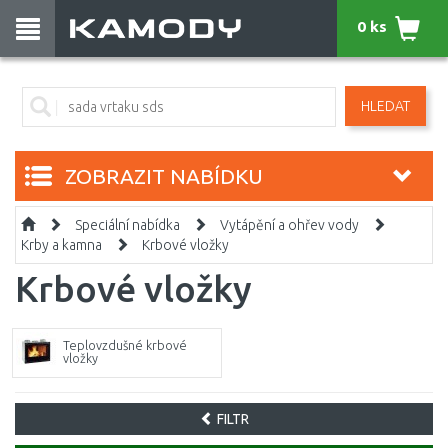
0 ks
HLEDAT
ZOBRAZIT NABÍDKU
Speciální nabídka
Vytápění a ohřev vody
Krby a kamna
Krbové vložky
Krbové vložky
Teplovzdušné krbové
vložky
FILTR