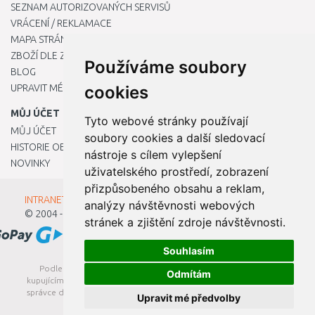
SEZNAM AUTORIZOVANÝCH SERVISŮ
VRÁCENÍ / REKLAMACE
MAPA STRÁNKY
ZBOŽÍ DLE ZNAČEK
Používáme soubory
BLOG
UPRAVIT MÉ PŘEDVOLBY COOKIES
cookies
MŮJ ÚČET
Tyto webové stránky používají
MŮJ ÚČET
soubory cookies a další sledovací
HISTORIE OBJEDNÁVEK
nástroje s cílem vylepšení
NOVINKY
uživatelského prostředí, zobrazení
přizpůsobeného obsahu a reklam,
INTRANET - Přihlášení pro zaměstnance
analýzy návštěvnosti webových
© 2004 - 2026
Kamody s.r.o.
stránek a zjištění zdroje návštěvnosti.
Souhlasím
Podle zákona o evidenci tržeb je prodávající povinen vystavit
Odmítám
kupujícímu účtenku. Zároveň je povinen zaevidovat přijatou tržbu u
správce daně online; v případě technického výpadku pak nejpozději
Upravit mé předvolby
do 48 hodin.