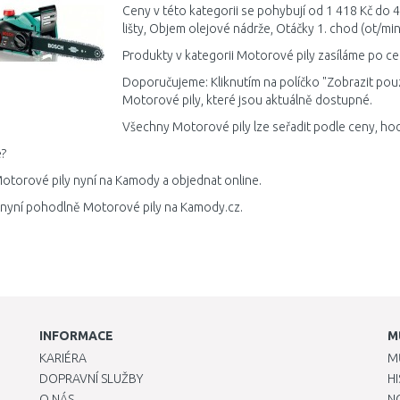
Ceny v této kategorii se pohybují od 1 418 Kč do 4
lišty, Objem olejové nádrže, Otáčky 1. chod (ot/mi
Produkty v kategorii Motorové pily zasíláme po ce
Doporučujeme: Kliknutím na políčko "Zobrazit pou
Motorové pily, které jsou aktuálně dostupné.
Všechny Motorové pily lze seřadit podle ceny, hod
?
otorové pily nyní na Kamody a objednat online.
 nyní pohodlně Motorové pily na Kamody.cz.
INFORMACE
M
KARIÉRA
M
DOPRAVNÍ SLUŽBY
H
O NÁS
N