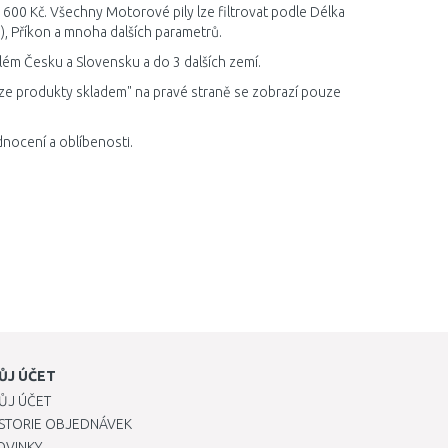
 600 Kč. Všechny Motorové pily lze filtrovat podle Délka
n), Příkon a mnoha dalších parametrů.
lém Česku a Slovensku a do 3 dalších zemí.
ze produkty skladem" na pravé straně se zobrazí pouze
nocení a oblíbenosti.
ŮJ ÚČET
ŮJ ÚČET
ISTORIE OBJEDNÁVEK
OVINKY