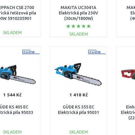
EPPACH CSE 2700
MAKITA UC3041A
MAK
rická řetězová pila
Elektrická pila 230V
El
00W 5910205901
(30cm/1800W)
(4
(ES34TLC)
(
SKLADEM
SKLADEM
DO KOŠÍKU
DO KOŠÍKU
Porovnat
Porovnat
1 544 Kč
1 418 Kč
ÜDE KS 405 EC
GÜDE KS 355 EC
Einh
trická pila 95033
Elektrická pila 95031
Elektri
(2
SKLADEM
SKLADEM