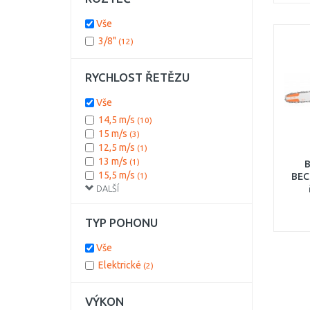
Vše
3/8"
(12)
RYCHLOST ŘETĚZU
Vše
14,5 m/s
(10)
15 m/s
(3)
12,5 m/s
(1)
13 m/s
(1)
B
15,5 m/s
(1)
BEC
DALŠÍ
TYP POHONU
Vše
Elektrické
(2)
VÝKON