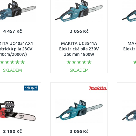
4 457 Kč
3 056 Kč
ITA UC4051AX1
MAKITA UC3541A
MAK
ktrická pila 230V
Elektrická pila 230V
Elektr
(40cm/2000W)
350 mm 1800W
(ES2141TLCX )
SKLADEM
SKLADEM
DO KOŠÍKU
DO KOŠÍKU
Porovnat
Porovnat
2 190 Kč
3 056 Kč