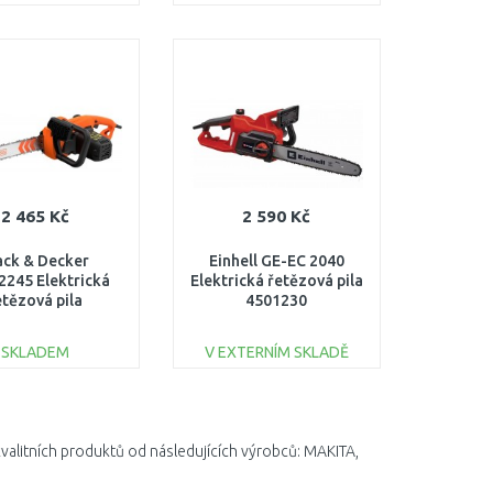
DO KOŠÍKU
DO KOŠÍKU
Porovnat
Porovnat
2 465 Kč
2 590 Kč
ack & Decker
Einhell GE-EC 2040
245 Elektrická
Elektrická řetězová pila
etězová pila
4501230
5cm/2200W)
SKLADEM
V EXTERNÍM SKLADĚ
DO KOŠÍKU
DO KOŠÍKU
Porovnat
Porovnat
kvalitních produktů od následujících výrobců: MAKITA,