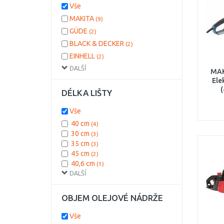
Vše
MAKITA
(9)
GÜDE
(2)
BLACK & DECKER
(2)
EINHELL
(2)
DALŠÍ
SCHEPPACH
(1)
MAK
Ele
DÉLKA LIŠTY
Vše
40 cm
(4)
30 cm
(3)
35 cm
(3)
45 cm
(2)
40,6 cm
(1)
DALŠÍ
42 cm
(1)
45,5 cm
(1)
46 cm
(1)
OBJEM OLEJOVÉ NÁDRŽE
Vše