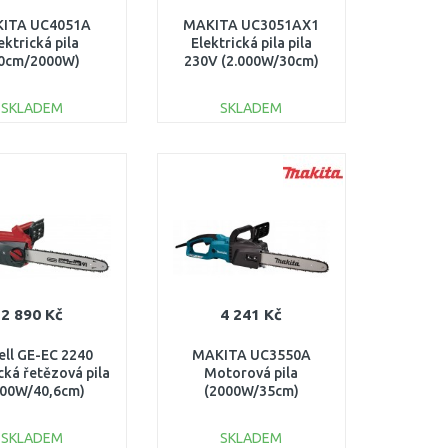
ITA UC4051A
MAKITA UC3051AX1
ektrická pila
Elektrická pila pila
0cm/2000W)
230V (2.000W/30cm)
ES2141TLCX)
SKLADEM
SKLADEM
DO KOŠÍKU
DO KOŠÍKU
Porovnat
Porovnat
2 890 Kč
4 241 Kč
ell GE-EC 2240
MAKITA UC3550A
cká řetězová pila
Motorová pila
200W/40,6cm)
(2000W/35cm)
4501740
SKLADEM
SKLADEM