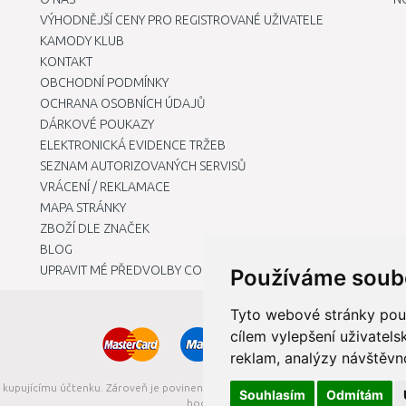
VÝHODNĚJŠÍ CENY PRO REGISTROVANÉ UŽIVATELE
KAMODY KLUB
KONTAKT
OBCHODNÍ PODMÍNKY
OCHRANA OSOBNÍCH ÚDAJŮ
DÁRKOVÉ POUKAZY
ELEKTRONICKÁ EVIDENCE TRŽEB
SEZNAM AUTORIZOVANÝCH SERVISŮ
VRÁCENÍ / REKLAMACE
MAPA STRÁNKY
ZBOŽÍ DLE ZNAČEK
BLOG
UPRAVIT MÉ PŘEDVOLBY COOKIES
Používáme soub
Tyto webové stránky použí
cílem vylepšení uživatel
reklam, analýzy návštěvno
t kupujícímu účtenku. Zároveň je povinen zaevidovat přijatou tržbu u správce da
Souhlasím
Odmítám
hodin.