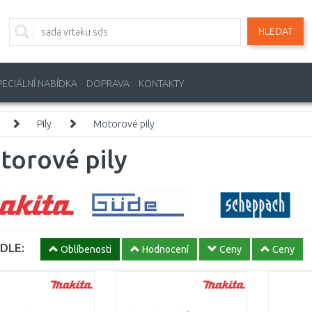
HLEDAT
PECIÁLNÍ NABÍDKA
DOPRAVA
KONTAKTY
Pily
Motorové pily
torové pily
DLE:
Oblíbenosti
Hodnocení
Ceny
Ceny