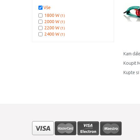
Vše
1800 W
(1)
2000 W
(1)
2200 W
(1)
2400 W
(1)
Kam dále
Koupit M
Kupte si