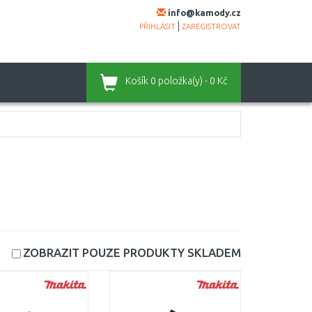
info@kamody.cz
|
PŘIHLÁSIT
ZAREGISTROVAT
Košík
0 položka(y) - 0 Kč
ZOBRAZIT POUZE PRODUKTY
SKLADEM