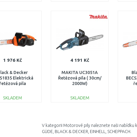
DO KOŠÍKU
DO KOŠÍKU
Porovnat
Porovnat
1 976 Kč
4 191 Kč
lack & Decker
MAKITA UC3051A
Bl
S1835 Elektrická
Řetězová pila ( 30cm/
BECS2
řetězová pila
2000W)
ř
(35cm/1800W)
(4
SKLADEM
SKLADEM
DO KOŠÍKU
DO KOŠÍKU
Porovnat
Porovnat
V kategorii Motorové pily naleznete naši nabídku 
GÜDE, BLACK & DECKER, EINHELL, SCHEPPACH.