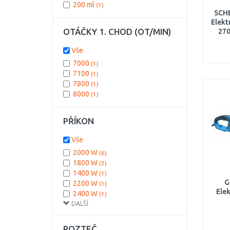
200 ml
(1)
SCH
Elekt
OTÁČKY 1. CHOD (OT/MIN)
27
Vše
7000
(1)
7100
(1)
7800
(1)
8000
(1)
PŘÍKON
Vše
2000 W
(6)
1800 W
(3)
1400 W
(1)
G
2200 W
(1)
Elek
2400 W
(1)
DALŠÍ
2700 W
(1)
ROZTEČ