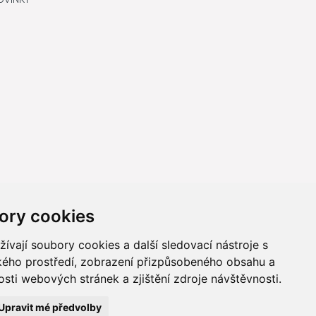
ory cookies
vají soubory cookies a další sledovací nástroje s
ského prostředí, zobrazení přizpůsobeného obsahu a
sti webových stránek a zjištění zdroje návštěvnosti.
ně online; v případě technického výpadku pak nejpozději do 48
Upravit mé předvolby