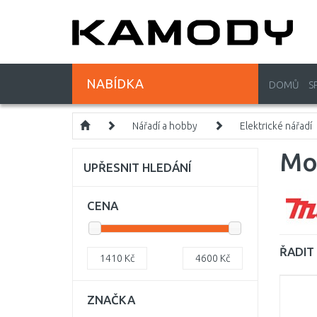
NABÍDKA
DOMŮ
S
Nářadí a hobby
Elektrické nářadí
Mo
UPŘESNIT HLEDÁNÍ
CENA
ŘADIT 
1410
Kč
4600
Kč
ZNAČKA