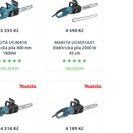
3 235 Kč
4 590 Kč
ITA UC4041A
MAKITA UC4551AX1
ická pila 400 mm
Elektrická pila 2000 W
1800W
45 cm
SKLADEM
SKLADEM
DO KOŠÍKU
DO KOŠÍKU
Porovnat
Porovnat
4 316 Kč
4 189 Kč