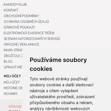
KAMODY KLUB
KONTAKT
OBCHODNÍ PODMÍNKY
OCHRANA OSOBNÍCH ÚDAJŮ
DÁRKOVÉ POUKAZY
ELEKTRONICKÁ EVIDENCE TRŽEB
SEZNAM AUTORIZOVANÝCH SERVISŮ
VRÁCENÍ / REKLAMACE
MAPA STRÁNKY
ZBOŽÍ DLE ZNAČEK
Používáme soubory
BLOG
UPRAVIT MÉ PŘEDVOLBY COOKIES
cookies
MŮJ ÚČET
Tyto webové stránky používají
MŮJ ÚČET
soubory cookies a další sledovací
HISTORIE OBJEDNÁVEK
nástroje s cílem vylepšení
NOVINKY
uživatelského prostředí, zobrazení
přizpůsobeného obsahu a reklam,
INTRANET - Přihlášení pro zaměstnance
analýzy návštěvnosti webových