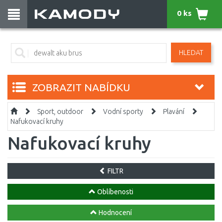
0 ks
HLEDAT
ZOBRAZIT NABÍDKU
Sport, outdoor
Vodní sporty
Plavání
Nafukovací kruhy
Nafukovací kruhy
FILTR
Oblíbenosti
Hodnocení