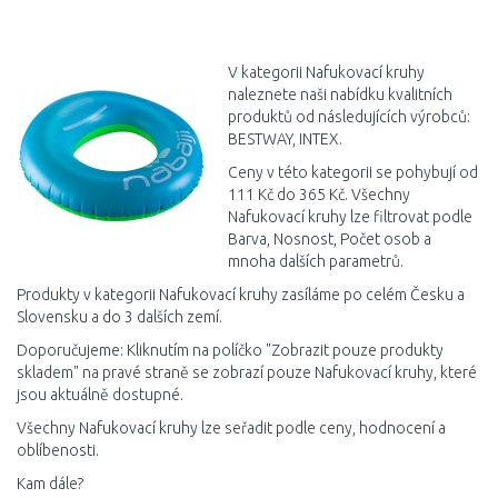
DO KOŠÍKU
DO KOŠÍKU
Porovnat
Porovnat
V kategorii Nafukovací kruhy
naleznete naši nabídku kvalitních
produktů od následujících výrobců:
BESTWAY, INTEX.
Ceny v této kategorii se pohybují od
111 Kč do 365 Kč. Všechny
Nafukovací kruhy lze filtrovat podle
Barva, Nosnost, Počet osob a
mnoha dalších parametrů.
Produkty v kategorii Nafukovací kruhy zasíláme po celém Česku a
Slovensku a do 3 dalších zemí.
Doporučujeme: Kliknutím na políčko "Zobrazit pouze produkty
skladem" na pravé straně se zobrazí pouze Nafukovací kruhy, které
jsou aktuálně dostupné.
Všechny Nafukovací kruhy lze seřadit podle ceny, hodnocení a
oblíbenosti.
Kam dále?