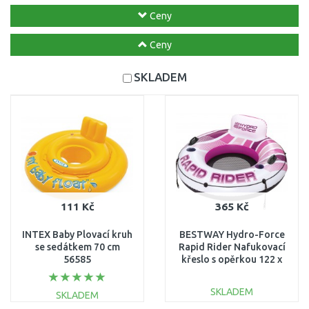
Ceny
Ceny
SKLADEM
111 Kč
365 Kč
INTEX Baby Plovací kruh
BESTWAY Hydro-Force
se sedátkem 70 cm
Rapid Rider Nafukovací
56585
křeslo s opěrkou 122 x
48,5 cm 43953
SKLADEM
SKLADEM