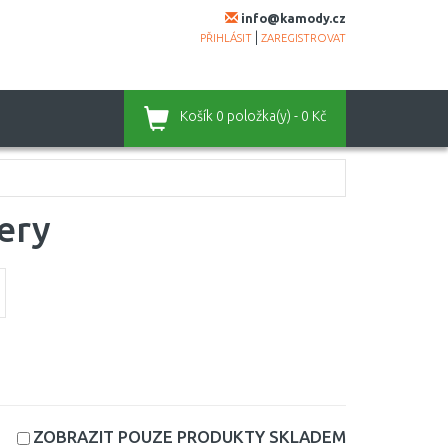
info@kamody.cz
|
PŘIHLÁSIT
ZAREGISTROVAT
Košík
0 položka(y) - 0 Kč
ery
ZOBRAZIT POUZE PRODUKTY
SKLADEM