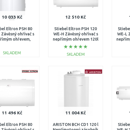
10 033 Kč
12 510 Kč
bel Eltron PSH 80
Stiebel Eltron PSH 120
Stiebe
Závěsný ohřívač s
WE-H Závěsný ohřívač s
WE-L Z
římým ohřevem,
nepřímým ohřevem 120l
nepřím
é připojení 236231
2kW 230V 236239
2kW 
SKLADEM
SKLADEM
DO KOŠÍKU
DO KOŠÍKU
Porovnat
Porovnat
11 496 Kč
11 004 Kč
bel Eltron PSH 80
ARISTON BCH CD1 120 l
Stiebe
Závěsný ohřívač s
Nepřímotopný zásobník
WE-H Z