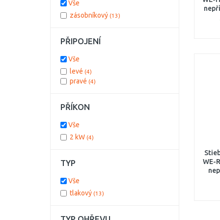
Vše
nepř
zásobníkový
(13)
PŘIPOJENÍ
Vše
levé
(4)
pravé
(4)
PŘÍKON
Vše
2 kW
(4)
Stie
WE-R 
TYP
nep
prav
Vše
tlakový
(13)
TYP OHŘEVU