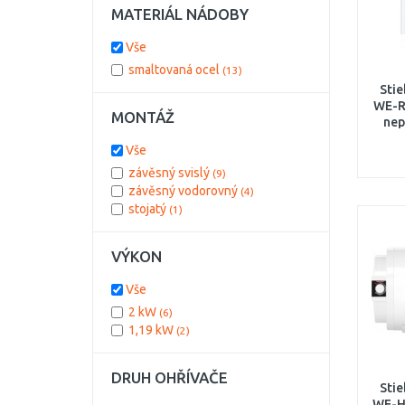
MATERIÁL NÁDOBY
Vše
smaltovaná ocel
(13)
Stie
WE-R 
MONTÁŽ
nep
prav
Vše
závěsný svislý
(9)
závěsný vodorovný
(4)
stojatý
(1)
VÝKON
Vše
2 kW
(6)
1,19 kW
(2)
DRUH OHŘÍVAČE
Stie
WE-H 