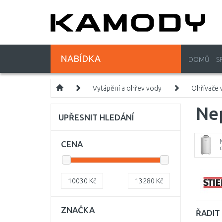
NABÍDKA
DOMŮ
S
Vytápění a ohřev vody
Ohřívače 
Nep
UPŘESNIT HLEDÁNÍ
CENA
10030
Kč
13280
Kč
ZNAČKA
ŘADIT 