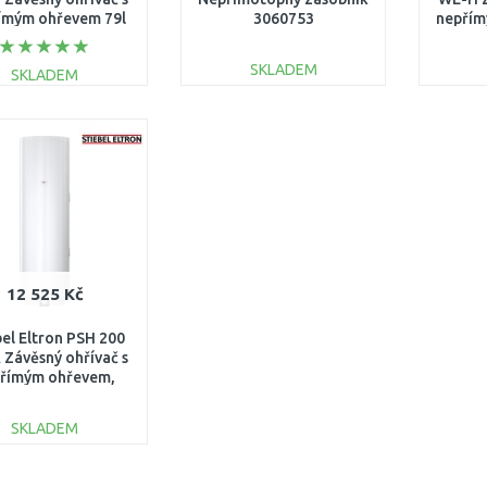
ímým ohřevem 79l
3060753
nepřím
2kW 236238
2
SKLADEM
SKLADEM
DO KOŠÍKU
DO KOŠÍKU
Porovnat
Porovnat
12 525 Kč
bel Eltron PSH 200
Závěsný ohřívač s
římým ohřevem,
é připojení 236237
SKLADEM
DO KOŠÍKU