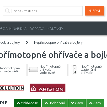
HLEDAT
PECIÁLNÍ NABÍDKA
DOPRAVA
KONTAKTY
vody a bojlery
Nepřímotopné ohřívače a bojlery
římotopné ohřívače a bojl
Nepřímotopné
Nepřímotopné
Nepřímotopné
ohřívače
stacionární
ohřívače svislé
vodorovné
ohřívače
DLE:
Oblíbenosti
Hodnocení
Ceny
Ceny