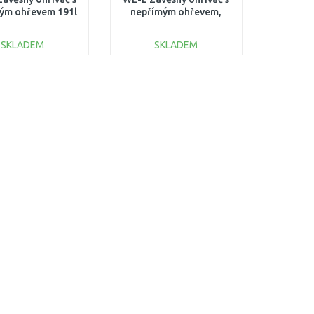
ým ohřevem 191l
nepřímým ohřevem,
kW 236241
levé připojení 236236
SKLADEM
SKLADEM
DO KOŠÍKU
DO KOŠÍKU
Porovnat
Porovnat