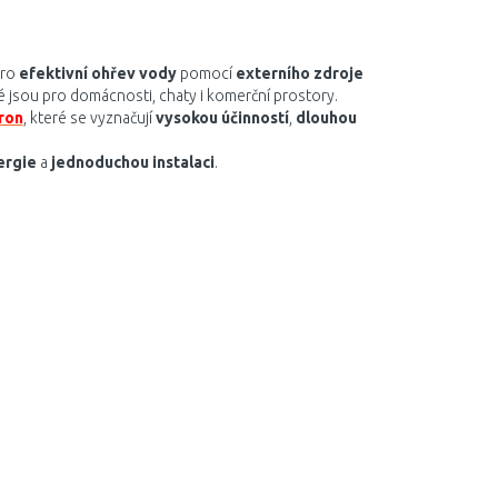
pro
efektivní ohřev vody
pomocí
externího zdroje
né jsou pro domácnosti, chaty i komerční prostory.
tron
, které se vyznačují
vysokou účinností
,
dlouhou
ergie
a
jednoduchou instalaci
.