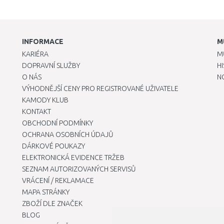
INFORMACE
M
KARIÉRA
M
DOPRAVNÍ SLUŽBY
H
O NÁS
N
VÝHODNĚJŠÍ CENY PRO REGISTROVANÉ UŽIVATELE
KAMODY KLUB
KONTAKT
OBCHODNÍ PODMÍNKY
OCHRANA OSOBNÍCH ÚDAJŮ
DÁRKOVÉ POUKAZY
ELEKTRONICKÁ EVIDENCE TRŽEB
SEZNAM AUTORIZOVANÝCH SERVISŮ
VRÁCENÍ / REKLAMACE
MAPA STRÁNKY
ZBOŽÍ DLE ZNAČEK
BLOG