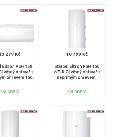
13 279 Kč
10 799 Kč
l Eltron PSH 150
Stiebel Eltron PSH 150
ávěsný ohřívač s
WE-R Závěsný ohřívač s
ým ohřevem 150l
nepřímým ohřevem,
kW 236240
pravé připojení 236235
SKLADEM
SKLADEM
DO KOŠÍKU
DO KOŠÍKU
Porovnat
Porovnat