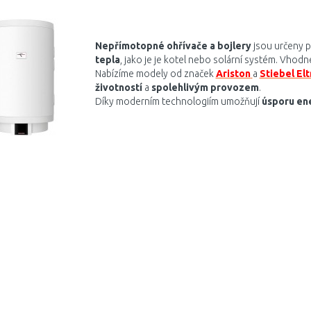
Porovnat
Nepřímotopné ohřívače a bojlery
jsou určeny 
tepla
, jako je je kotel nebo solární systém. Vhod
Nabízíme modely od značek
Ariston
a
Stiebel El
životností
a
spolehlivým provozem
.
Díky moderním technologiím umožňují
úsporu en