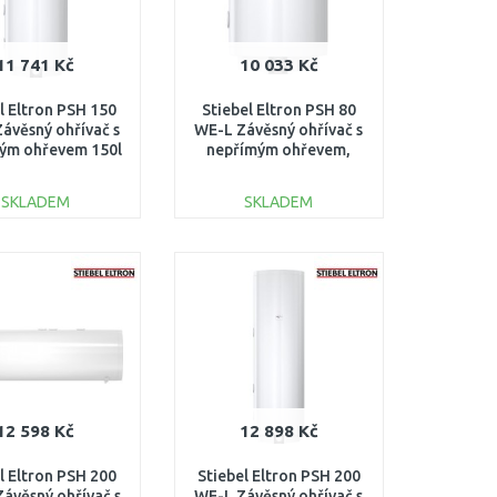
11 741 Kč
10 033 Kč
l Eltron PSH 150
Stiebel Eltron PSH 80
ávěsný ohřívač s
WE-L Závěsný ohřívač s
ým ohřevem 150l
nepřímým ohřevem,
levé připojení
levé připojení 236230
236234
SKLADEM
SKLADEM
DO KOŠÍKU
DO KOŠÍKU
Porovnat
Porovnat
12 598 Kč
12 898 Kč
l Eltron PSH 200
Stiebel Eltron PSH 200
ávěsný ohřívač s
WE-L Závěsný ohřívač s