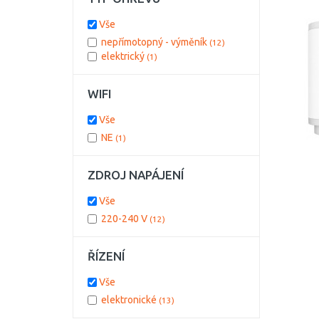
Vše
nepřímotopný - výměník
(12)
elektrický
(1)
WIFI
Vše
NE
(1)
ZDROJ NAPÁJENÍ
Vše
220-240 V
(12)
ŘÍZENÍ
Vše
elektronické
(13)