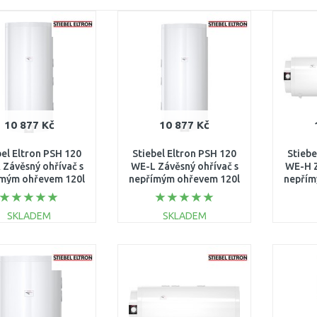
10 877 Kč
10 877 Kč
bel Eltron PSH 120
Stiebel Eltron PSH 120
Stiebe
Závěsný ohřívač s
WE-L Závěsný ohřívač s
WE-H Z
ímým ohřevem 120l
nepřímým ohřevem 120l
nepřím
 pravé připojení
2kW levé připojení
2
236233
236232
SKLADEM
SKLADEM
DO KOŠÍKU
DO KOŠÍKU
Porovnat
Porovnat