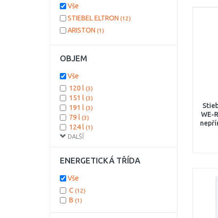
Vše
STIEBEL ELTRON
(12)
ARISTON
(1)
OBJEM
Vše
120 l
(3)
151 l
(3)
Stie
191 l
(3)
WE-R 
79 l
(3)
nepř
124 l
(1)
2kW
DALŠÍ
ENERGETICKÁ TŘÍDA
Vše
C
(12)
B
(1)