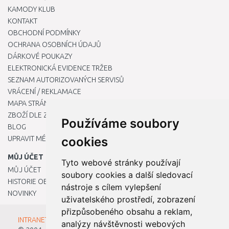
KAMODY KLUB
KONTAKT
OBCHODNÍ PODMÍNKY
OCHRANA OSOBNÍCH ÚDAJŮ
DÁRKOVÉ POUKAZY
ELEKTRONICKÁ EVIDENCE TRŽEB
SEZNAM AUTORIZOVANÝCH SERVISŮ
VRÁCENÍ / REKLAMACE
MAPA STRÁNKY
ZBOŽÍ DLE ZNAČEK
Používáme soubory
BLOG
UPRAVIT MÉ PŘEDVOLBY COOKIES
cookies
MŮJ ÚČET
Tyto webové stránky používají
MŮJ ÚČET
soubory cookies a další sledovací
HISTORIE OBJEDNÁVEK
nástroje s cílem vylepšení
NOVINKY
uživatelského prostředí, zobrazení
přizpůsobeného obsahu a reklam,
INTRANET - Přihlášení pro zaměstnance
analýzy návštěvnosti webových