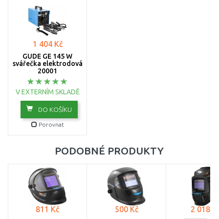
1 404 Kč
GÜDE GE 145 W
svářečka elektrodová
20001
V EXTERNÍM SKLADĚ
DO KOŠÍKU
Porovnat
PODOBNÉ PRODUKTY
811 Kč
500 Kč
2 018 K