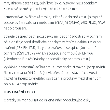
mm, lithiové baterie (2), čelní krycí sklo, hlavový kříž s potítkem.
• Celkové rozměry (d x š x v): 238 x 238 x 323 mm.
Samostmívací svářečská maska, určená k ochraně zraku (hlavy) při
obloukovém svařování metodami MMA, MIG/MAG, WIG, FLUX, PAW
nebo broušení.
Splňuje bezpečnostní požadavky na (osobní) prostředky ochrany
očí a obličeje před škodlivým optickým zářením a dalšími riziky při
sváření (ČSN EN 175), filtry pro svařování se spínaným stupněm
ochrany (ČSN EN 379+A1), v souladu s normou ČSN EN 166
(všeobecné funkční nároky na prostředky ochrany zraku).
Vyklápěcí samostmívací kazeta - automatické ztmavení (rozjasnění)
filtru v rozsahu DIN 9 - 13 (4), vč. přesného nastavení citlivosti
(filtru) na intenzitu vnějšího osvětlení a prodlevy mezi zhasnutím
oblouku a projasněním.
ILUSTRAČNÍ FOTO
Obrázky se mohou lišit od originálního produktu/položky.