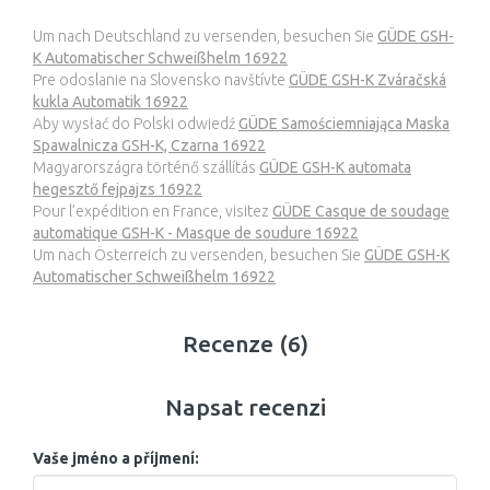
Um nach Deutschland zu versenden, besuchen Sie
GÜDE GSH-
K Automatischer Schweißhelm 16922
Pre odoslanie na Slovensko navštívte
GÜDE GSH-K Zváračská
kukla Automatik 16922
Aby wysłać do Polski odwiedź
GÜDE Samościemniająca Maska
Spawalnicza GSH-K, Czarna 16922
Magyarországra történő szállítás
GÜDE GSH-K automata
hegesztő fejpajzs 16922
Pour l’expédition en France, visitez
GÜDE Casque de soudage
automatique GSH-K - Masque de soudure 16922
Um nach Österreich zu versenden, besuchen Sie
GÜDE GSH-K
Automatischer Schweißhelm 16922
Recenze (6)
Napsat recenzi
Vaše jméno a příjmení: