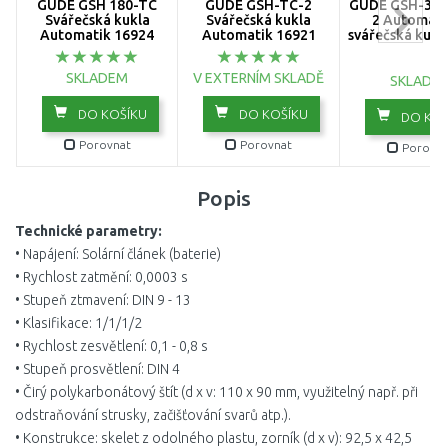
GÜDE GSH 180-TC
GÜDE GSH-TC-2
GÜDE GSH-3S-
Svářečská kukla
Svářečská kukla
2 Automati
Automatik 16924
Automatik 16921
svářečská kukl
SKLADEM
V EXTERNÍM SKLADĚ
SKLADE
DO KOŠÍKU
DO KOŠÍKU
DO KOŠ
Porovnat
Porovnat
Porovna
Popis
Technické parametry:
• Napájení: Solární článek (baterie)
• Rychlost zatmění: 0,0003 s
• Stupeň ztmavení: DIN 9 - 13
• Klasifikace: 1/1/1/2
• Rychlost zesvětlení: 0,1 - 0,8 s
• Stupeň prosvětlení: DIN 4
• Čirý polykarbonátový štít (d x v: 110 x 90 mm, využitelný např. při
odstraňování strusky, začišťování svarů atp.).
• Konstrukce: skelet z odolného plastu, zorník (d x v): 92,5 x 42,5