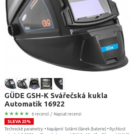
GÜDE GSH-K Svářečská kukla
Automatik 16922
6 recenzí
/
Napsat recenzi
SLEVA 25%
Technické parametry: • Napájení: Solární článek (baterie) • Rychlost