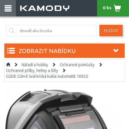
0 ks
HLEDAT
ZOBRAZIT NABÍDKU
Nářadí a hobby
Ochranné pomůcky
Ochranné přilby, helmy a štíty
GÜDE GSH-K Svářečská kukla Automatik 16922