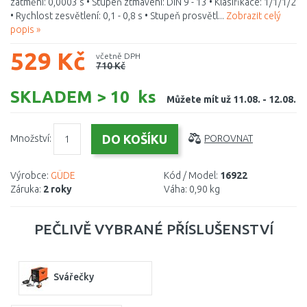
zatmění: 0,0003 s • Stupeň ztmavení: DIN 9 - 13 • Klasifikace: 1/1/1/2
• Rychlost zesvětlení: 0,1 - 0,8 s • Stupeň prosvětl...
Zobrazit celý
popis »
529 Kč
včetně DPH
710 Kč
SKLADEM > 10 ks
Můžete mít už 11.08. - 12.08.
Množství:
POROVNAT
Výrobce:
GÜDE
Kód / Model:
16922
Záruka:
2 roky
Váha:
0,90 kg
PEČLIVĚ VYBRANÉ PŘÍSLUŠENSTVÍ
Svářečky