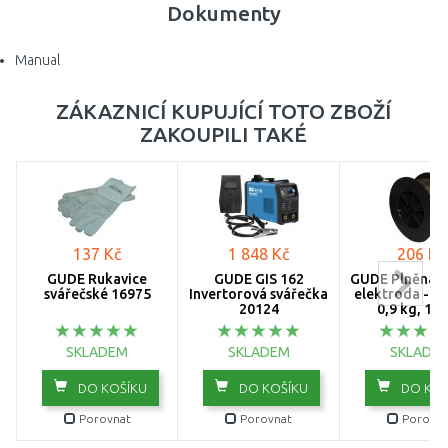
Dokumenty
Manual
ZÁKAZNICÍ KUPUJÍCÍ TOTO ZBOŽÍ
ZAKOUPILI TAKÉ
137 Kč
1 848 Kč
206 Kč
GÜDE Rukavice
GÜDE GIS 162
GÜDE Plněná d
svářečské 16975
Invertorová svářečka
elektroda - 0,
20124
0,9 kg, 18
SKLADEM
SKLADEM
SKLADE
DO KOŠÍKU
DO KOŠÍKU
DO KOŠ
Porovnat
Porovnat
Porovna