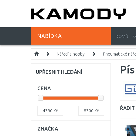
NABÍDKA
DOMŮ
S
Nářadí a hobby
Pneumatické nářa
Pís
UPŘESNIT HLEDÁNÍ
CENA
ŘADIT 
4390
Kč
8300
Kč
ZNAČKA