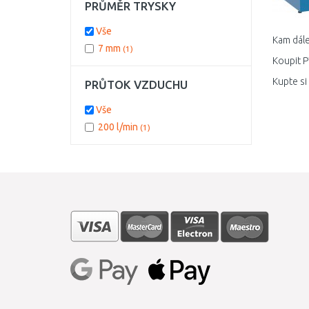
PRŮMĚR TRYSKY
Vše
Kam dále
7 mm
(1)
Koupit P
Kupte si
PRŮTOK VZDUCHU
Vše
200 l/min
(1)