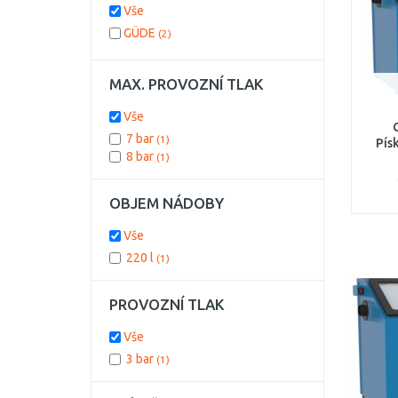
Vše
GÜDE
(2)
MAX. PROVOZNÍ TLAK
Vše
7 bar
(1)
Pís
8 bar
(1)
OBJEM NÁDOBY
Vše
220 l
(1)
PROVOZNÍ TLAK
Vše
3 bar
(1)