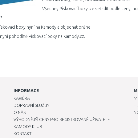
Všechny Pískovací boxy lze seřadit podle ceny, ho
?
ískovací boxy nyní na Kamody a objednat online.
 nyní pohodlně Pískovací boxy na Kamody.cz.
INFORMACE
M
KARIÉRA
M
DOPRAVNÍ SLUŽBY
H
O NÁS
N
VÝHODNĚJŠÍ CENY PRO REGISTROVANÉ UŽIVATELE
KAMODY KLUB
KONTAKT