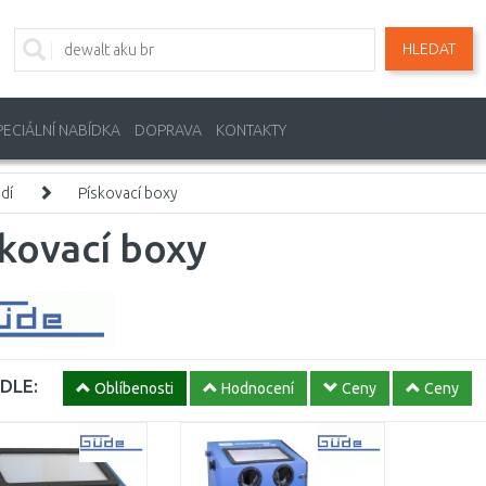
HLEDAT
PECIÁLNÍ NABÍDKA
DOPRAVA
KONTAKTY
dí
Pískovací boxy
kovací boxy
DLE:
Oblíbenosti
Hodnocení
Ceny
Ceny