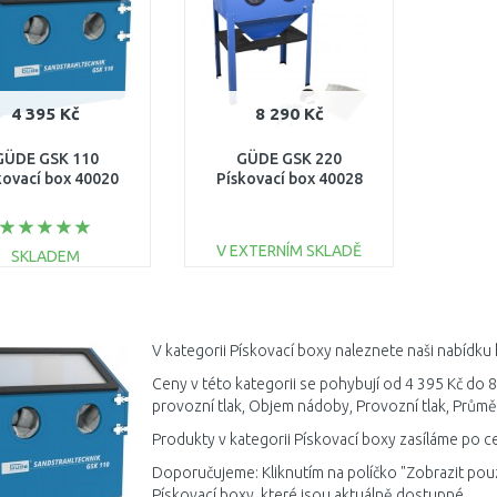
4 395 Kč
8 290 Kč
GÜDE GSK 110
GÜDE GSK 220
kovací box 40020
Pískovací box 40028
V EXTERNÍM SKLADĚ
SKLADEM
DO KOŠÍKU
DO KOŠÍKU
Porovnat
Porovnat
V kategorii Pískovací boxy naleznete naši nabídku
Ceny v této kategorii se pohybují od 4 395 Kč do 8
provozní tlak, Objem nádoby, Provozní tlak, Průmě
Produkty v kategorii Pískovací boxy zasíláme po c
Doporučujeme: Kliknutím na políčko "Zobrazit pou
Pískovací boxy, které jsou aktuálně dostupné.