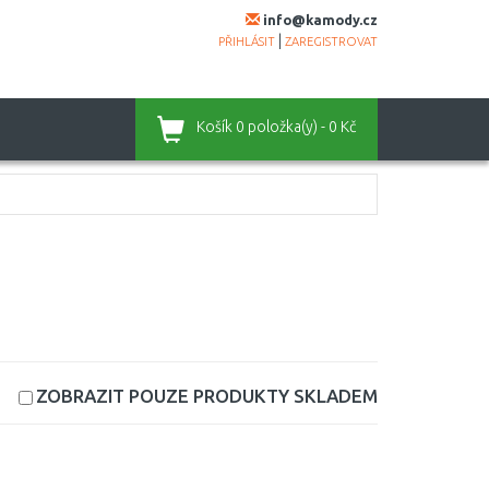
info@kamody.cz
|
PŘIHLÁSIT
ZAREGISTROVAT
Košík
0 položka(y) - 0 Kč
ZOBRAZIT POUZE PRODUKTY
SKLADEM