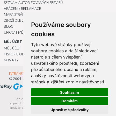
SEZNAM AUTORIZOVANÝCH SERVISŮ
VRÁCENÍ / REKLAMACE
MAPA STRÁNKY
ZBOŽÍ DLE ZNAČEK
Používáme soubory
BLOG
UPRAVIT MÉ PŘEDVOLBY COOKIES
cookies
MŮJ ÚČET
Tyto webové stránky používají
MŮJ ÚČET
soubory cookies a další sledovací
HISTORIE OBJEDNÁVEK
nástroje s cílem vylepšení
NOVINKY
uživatelského prostředí, zobrazení
přizpůsobeného obsahu a reklam,
INTRANET - Přihlášení pro zaměstnance
analýzy návštěvnosti webových
© 2004 - 2026
Kamody s.r.o.
stránek a zjištění zdroje návštěvnosti.
Souhlasím
Podle zákona o evidenci tržeb je prodávající povinen vystavit
Odmítám
kupujícímu účtenku. Zároveň je povinen zaevidovat přijatou tržbu u
správce daně online; v případě technického výpadku pak nejpozději
Upravit mé předvolby
do 48 hodin.