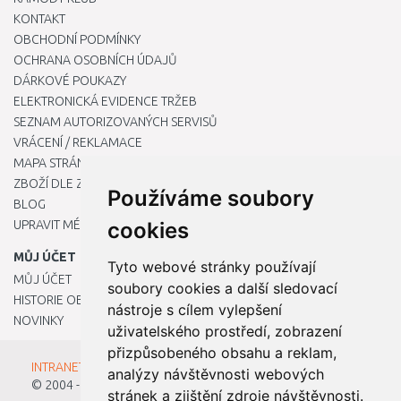
KONTAKT
OBCHODNÍ PODMÍNKY
OCHRANA OSOBNÍCH ÚDAJŮ
DÁRKOVÉ POUKAZY
ELEKTRONICKÁ EVIDENCE TRŽEB
SEZNAM AUTORIZOVANÝCH SERVISŮ
VRÁCENÍ / REKLAMACE
MAPA STRÁNKY
ZBOŽÍ DLE ZNAČEK
Používáme soubory
BLOG
UPRAVIT MÉ PŘEDVOLBY COOKIES
cookies
MŮJ ÚČET
Tyto webové stránky používají
MŮJ ÚČET
soubory cookies a další sledovací
HISTORIE OBJEDNÁVEK
nástroje s cílem vylepšení
NOVINKY
uživatelského prostředí, zobrazení
přizpůsobeného obsahu a reklam,
INTRANET - Přihlášení pro zaměstnance
analýzy návštěvnosti webových
© 2004 - 2026
Kamody s.r.o.
stránek a zjištění zdroje návštěvnosti.