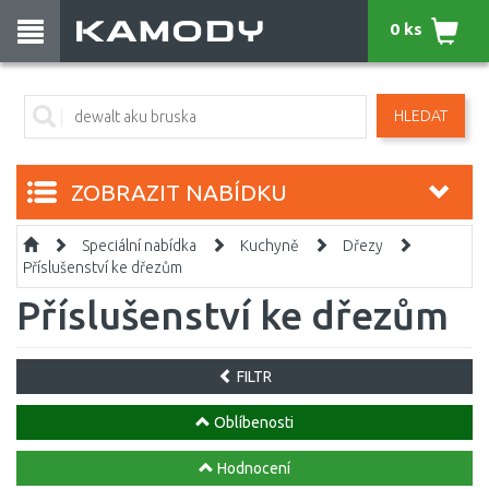
0 ks
HLEDAT
ZOBRAZIT NABÍDKU
Speciální nabídka
Kuchyně
Dřezy
Příslušenství ke dřezům
Příslušenství ke dřezům
FILTR
Oblíbenosti
Hodnocení