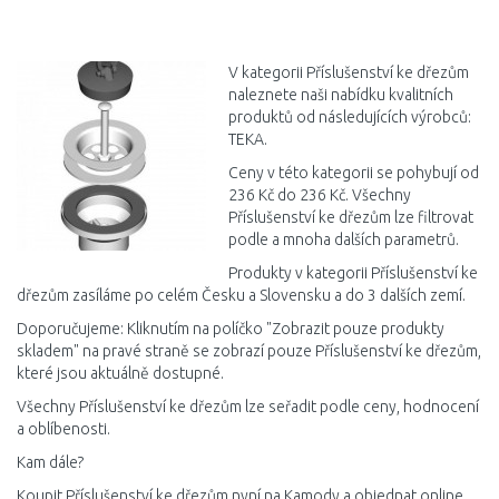
DO KOŠÍKU
Porovnat
V kategorii Příslušenství ke dřezům
naleznete naši nabídku kvalitních
produktů od následujících výrobců:
TEKA.
Ceny v této kategorii se pohybují od
236 Kč do 236 Kč. Všechny
Příslušenství ke dřezům lze filtrovat
podle a mnoha dalších parametrů.
Produkty v kategorii Příslušenství ke
dřezům zasíláme po celém Česku a Slovensku a do 3 dalších zemí.
Doporučujeme: Kliknutím na políčko "Zobrazit pouze produkty
skladem" na pravé straně se zobrazí pouze Příslušenství ke dřezům,
které jsou aktuálně dostupné.
Všechny Příslušenství ke dřezům lze seřadit podle ceny, hodnocení
a oblíbenosti.
Kam dále?
Koupit Příslušenství ke dřezům nyní na Kamody a objednat online.