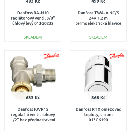
483 Kč
499 Kč
Danfoss RA-N10
Danfoss TWA-A NC/S
radiátorový ventil 3/8"
24V 1,2 m
úhlový levý 013G0232
termoelektrická hlavice
pro ventilová tělesa RA
088H3114
SKLADEM
SKLADEM
DO KOŠÍKU
DO KOŠÍKU
Porovnat
Porovnat
633 Kč
868 Kč
Danfoss FJVR15
Danfoss RTX omezovač
regulační ventil rohový
teploty, chrom
1/2" bez přednastavení
013G6190
003L1013