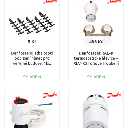
5 Kč
438 Kč
Danfoss Pojistka proti
Danfoss set RAE-K
odcizení hlavic pro
termostatická hlavice +
veřejné budovy, 1ks,
RLV-KS rohové šroubení
013G1232
013G5090
SKLADEM
SKLADEM
DO KOŠÍKU
DO KOŠÍKU
Porovnat
Porovnat