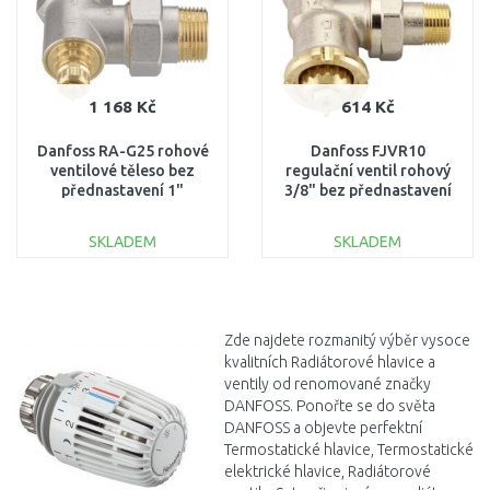
1 168 Kč
614 Kč
Danfoss RA-G25 rohové
Danfoss FJVR10
ventilové těleso bez
regulační ventil rohový
přednastavení 1"
3/8" bez přednastavení
013G1680
003L1009
SKLADEM
SKLADEM
DO KOŠÍKU
DO KOŠÍKU
Porovnat
Porovnat
Zde najdete rozmanitý výběr vysoce
kvalitních Radiátorové hlavice a
ventily od renomované značky
DANFOSS. Ponořte se do světa
DANFOSS a objevte perfektní
Termostatické hlavice, Termostatické
elektrické hlavice, Radiátorové