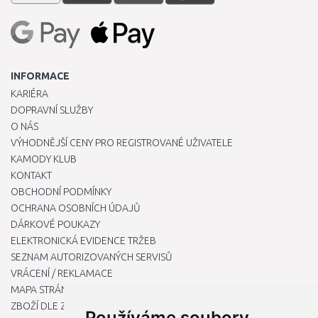
INFORMACE
KARIÉRA
DOPRAVNÍ SLUŽBY
O NÁS
VÝHODNĚJŠÍ CENY PRO REGISTROVANÉ UŽIVATELE
KAMODY KLUB
KONTAKT
OBCHODNÍ PODMÍNKY
OCHRANA OSOBNÍCH ÚDAJŮ
DÁRKOVÉ POUKAZY
ELEKTRONICKÁ EVIDENCE TRŽEB
SEZNAM AUTORIZOVANÝCH SERVISŮ
VRÁCENÍ / REKLAMACE
MAPA STRÁNKY
ZBOŽÍ DLE ZNAČEK
Používáme soubory