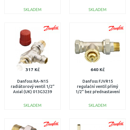
013G1679
SKLADEM
SKLADEM
DO KOŠÍKU
DO KOŠÍKU
Porovnat
Porovnat
317 Kč
640 Kč
Danfoss RA-N15
Danfoss FJVR15
radiátorový ventil 1/2"
regulační ventil přímý
Axial (UK) 013G3239
1/2" bez přednastavení
003L1014
SKLADEM
SKLADEM
DO KOŠÍKU
DO KOŠÍKU
Porovnat
Porovnat