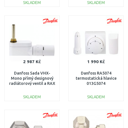
SKLADEM
SKLADEM
DO KOŠÍKU
DO KOŠÍKU
Porovnat
Porovnat
2 987 Kč
1 990 Kč
Danfoss Sada VHX-
Danfoss RA5074
Mono přímý designový
termostatická hlavice
radiátorový ventil a RAX
013G5074
hlavice bílá 013G4284
SKLADEM
SKLADEM
DO KOŠÍKU
DO KOŠÍKU
Porovnat
Porovnat