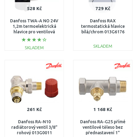
528 Kč
729 Kč
Danfoss TWA-A NO 24V
Danfoss RAX
1,2m termoelektrická
termostatická hlavice
hlavice pro ventilová
bílá/chrom 013G6176
tělesa RA 088H3111
SKLADEM
SKLADEM
DO KOŠÍKU
DO KOŠÍKU
Porovnat
Porovnat
261 Kč
1 168 Kč
Danfoss RA-N10
Danfoss RA-G25 přímé
radiátorový ventil 3/8"
ventilové těleso bez
rohový 013G0011
přednastavení 1"