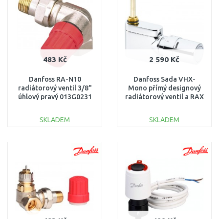
483 Kč
2 590 Kč
Danfoss RA-N10
Danfoss Sada VHX-
radiátorový ventil 3/8"
Mono přímý designový
úhlový pravý 013G0231
radiátorový ventil a RAX
hlavice chrom 013G4282
SKLADEM
SKLADEM
DO KOŠÍKU
DO KOŠÍKU
Porovnat
Porovnat