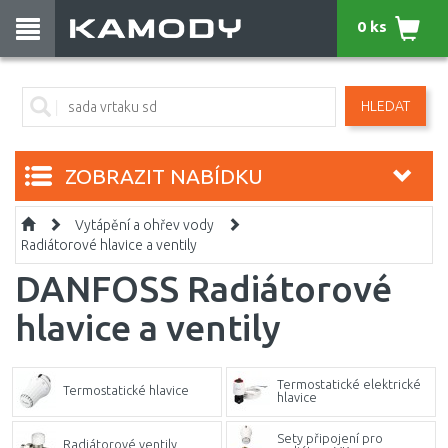
0 ks
HLEDAT
ZOBRAZIT NABÍDKU
Vytápění a ohřev vody
Radiátorové hlavice a ventily
DANFOSS Radiátorové
hlavice a ventily
Termostatické elektrické
Termostatické hlavice
hlavice
Sety připojení pro
Radiátorové ventily