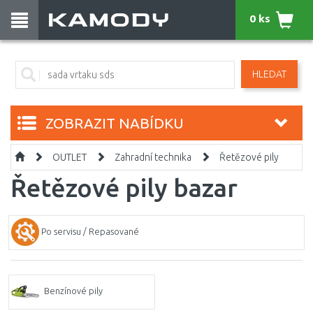
0 ks
HLEDAT
ZOBRAZIT NABÍDKU
OUTLET
Zahradní technika
Řetězové pily
Řetězové pily bazar
Po servisu / Repasované
Benzínové pily