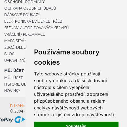
OBCHODNÍ PODMÍNKY
OCHRANA OSOBNÍCH ÚDAJŮ
DÁRKOVÉ POUKAZY
ELEKTRONICKÁ EVIDENCE TRŽEB
SEZNAM AUTORIZOVANÝCH SERVISŮ
VRÁCENÍ / REKLAMACE
MAPA STRÁNKY
ZBOŽÍ DLE ZNAČEK
Používáme soubory
BLOG
UPRAVIT MÉ PŘEDVOLBY COOKIES
cookies
MŮJ ÚČET
Tyto webové stránky používají
MŮJ ÚČET
soubory cookies a další sledovací
HISTORIE OBJEDNÁVEK
nástroje s cílem vylepšení
NOVINKY
uživatelského prostředí, zobrazení
přizpůsobeného obsahu a reklam,
INTRANET - Přihlášení pro zaměstnance
analýzy návštěvnosti webových
© 2004 - 2026
Kamody s.r.o.
stránek a zjištění zdroje návštěvnosti.
Souhlasím