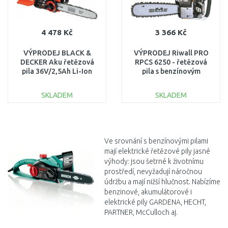
4 478 Kč
3 366 Kč
VÝPRODEJ BLACK &
VÝPRODEJ Riwall PRO
DECKER Aku řetězová
RPCS 6250 - řetězová
pila 36V/2,5Ah Li-Ion
pila s benzínovým
GKC3630L20 PO
motorem 62 cm3
SERVISE!!
PC42A1901090B PO
SKLADEM
SKLADEM
SERVISE OPRAVENO
DO KOŠÍKU
DO KOŠÍKU
Porovnat
Porovnat
Ve srovnání s benzínovými pilami
mají elektrické řetězové pily jasné
výhody: jsou šetrné k životnímu
prostředí, nevyžadují náročnou
údržbu a mají nižší hlučnost. Nabízíme
benzinové, akumulátorové i
elektrické pily GARDENA, HECHT,
PARTNER, McCulloch aj.