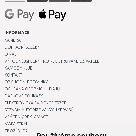
INFORMACE
KARIÉRA
DOPRAVNÍ SLUŽBY
O NÁS
VÝHODNĚJŠÍ CENY PRO REGISTROVANÉ UŽIVATELE
KAMODY KLUB
KONTAKT
OBCHODNÍ PODMÍNKY
OCHRANA OSOBNÍCH ÚDAJŮ
DÁRKOVÉ POUKAZY
ELEKTRONICKÁ EVIDENCE TRŽEB
SEZNAM AUTORIZOVANÝCH SERVISŮ
VRÁCENÍ / REKLAMACE
MAPA STRÁNKY
ZBOŽÍ DLE ZNAČEK
Používáme soubory