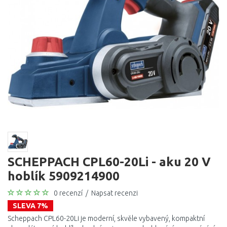
SCHEPPACH CPL60-20Li - aku 20 V
hoblík 5909214900
0 recenzí
/
Napsat recenzi
SLEVA 7%
Scheppach CPL60-20Li je moderní, skvěle vybavený, kompaktní