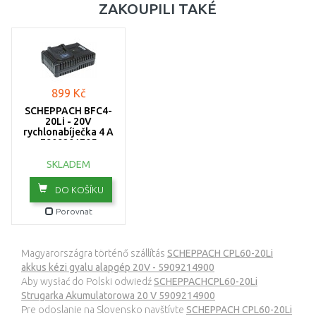
ZAKOUPILI TAKÉ
899 Kč
SCHEPPACH BFC4-
20Li - 20V
rychlonabíječka 4 A
7909201705
SKLADEM
DO KOŠÍKU
Porovnat
Magyarországra történő szállítás
SCHEPPACH CPL60-20Li
akkus kézi gyalu alapgép 20V - 5909214900
Aby wysłać do Polski odwiedź
SCHEPPACHCPL60-20Li
Strugarka Akumulatorowa 20 V 5909214900
Pre odoslanie na Slovensko navštívte
SCHEPPACH CPL60-20Li