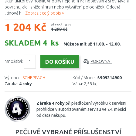
akumulátorový hoblík, vhodný nejenom na hoblování a srovnávání
povrchu, ale i srážení hran nebo vytváření polodrážek. Odolná
litinová h...
Zobrazit celý popis »
1 204 Kč
včetně DPH
1 299 Kč
SKLADEM 4 ks
Můžete mít už 11.08. - 12.08.
Množství:
POROVNAT
Výrobce:
SCHEPPACH
Kód / Model:
5909214900
Záruka:
4 roky
Váha:
2,58 kg
Záruka 4 roky
při předložení výrobku k servisní
prohlídce v autorizovaném servisu ve 24. měsíci
od data nákupu.
PEČLIVĚ VYBRANÉ PŘÍSLUŠENSTVÍ