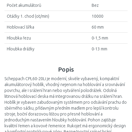
Počet akumulátorů
Bez
Otáčky 1. chod (ot/min)
10000
Hoblovací šířka
60 mm
Hloubka řezu
0-1,5 mm
Hloubka drážky
0-13 mm
Popis
Scheppach CPL60-20Li je moderní, skvěle vybavený, kompaktní
akumulátorový hoblík, vhodný nejenom na hoblování a srovnávání
povrchu, ale i srážení hran nebo vytváření polodrážek. Odolná
litinová hoblovací deska má integrovanou drážku na srážení hran.
Hoblík je vybaven zabudovaným systémem pro odsávání prachu do
sběrného sáčku, přídavným předním madlem pro lepší kontrolu
stroje, boční dorazovou lištou pro přesné hoblování a
jednoduchým nastavením hloubky hoblování. Pohon zajišťuje
kvalitní řemen a kovové řemenice. Rukojeť má ergonomický design
a komfortní protiskluzové zóny. Bezpečnostní spínač brání