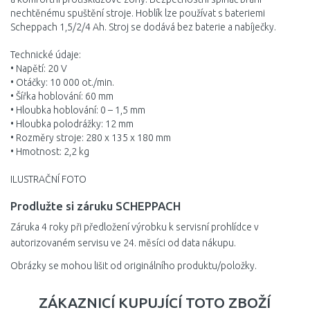
nechtěnému spuštění stroje. Hoblík lze používat s bateriemi
Scheppach 1,5/2/4 Ah. Stroj se dodává bez baterie a nabíječky.
Technické údaje:
• Napětí: 20 V
• Otáčky: 10 000 ot./min.
• Šířka hoblování: 60 mm
• Hloubka hoblování: 0 – 1,5 mm
• Hloubka polodrážky: 12 mm
• Rozměry stroje: 280 x 135 x 180 mm
• Hmotnost: 2,2 kg
ILUSTRAČNÍ FOTO
Prodlužte si záruku SCHEPPACH
Záruka 4 roky při předložení výrobku k servisní prohlídce v
autorizovaném servisu ve 24. měsíci od data nákupu.
Obrázky se mohou lišit od originálního produktu/položky.
ZÁKAZNICÍ KUPUJÍCÍ TOTO ZBOŽÍ