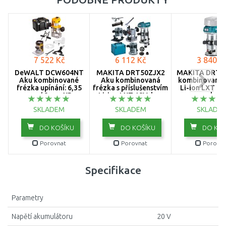
7 522 Kč
6 112 Kč
3 840 K
DeWALT DCW604NT
MAKITA DRT50ZJX2
MAKITA DRT5
Aku kombinované
Aku kombinovaná
kombinovaná 
frézka upínání: 6,35
frézka s příslušenstvím
Li-ion LXT 18
mm / 8 mm XR
Li-ion LXT 18V, bez
aku
(18V/bez aku) kufr
aku, Makpac
SKLADEM
SKLADEM
SKLADE
Tstak
DO KOŠÍKU
DO KOŠÍKU
DO KOŠ
Porovnat
Porovnat
Porovna
Specifikace
Parametry
Napětí akumulátoru
20 V