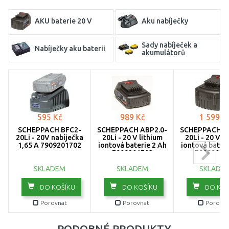
AKU baterie 20 V
Aku nabíječky
Sady nabíječek a
Nabíječky aku baterii
akumulátorů
595 Kč
989 Kč
1 599 K
SCHEPPACH BFC2-
SCHEPPACH ABP2.0-
SCHEPPACH A
20Li - 20V nabíječka
20Li - 20 V lithium
20Li - 20 V l
1,65 A 7909201702
iontová baterie 2 Ah
iontová bateri
7909201703
79092017
SKLADEM
SKLADEM
SKLADE
DO KOŠÍKU
DO KOŠÍKU
DO KOŠ
Porovnat
Porovnat
Porovna
PODOBNÉ PRODUKTY