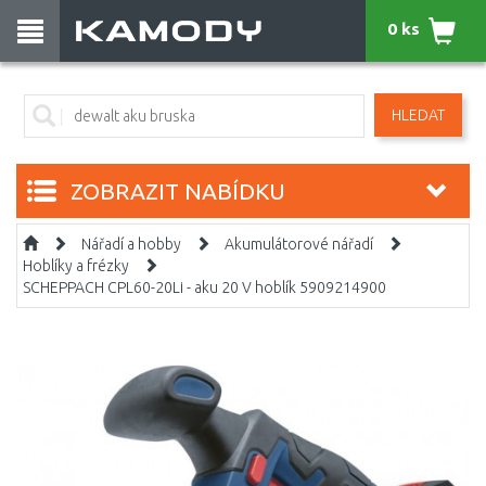
0 ks
HLEDAT
ZOBRAZIT NABÍDKU
Nářadí a hobby
Akumulátorové nářadí
Hoblíky a frézky
SCHEPPACH CPL60-20Li - aku 20 V hoblík 5909214900