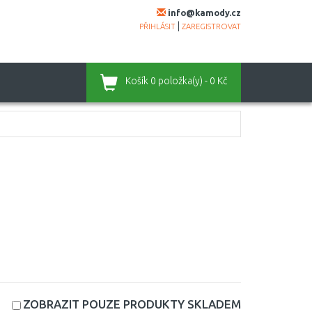
info@kamody.cz
|
PŘIHLÁSIT
ZAREGISTROVAT
Košík
0 položka(y) - 0 Kč
ZOBRAZIT POUZE PRODUKTY
SKLADEM