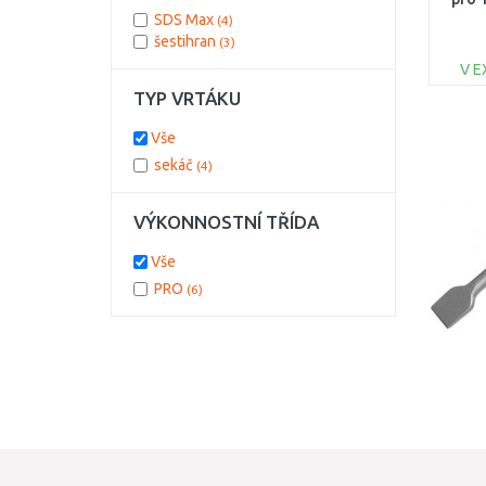
SDS Max
(4)
šestihran
(3)
V E
TYP VRTÁKU
Vše
sekáč
(4)
VÝKONNOSTNÍ TŘÍDA
Vše
PRO
(6)