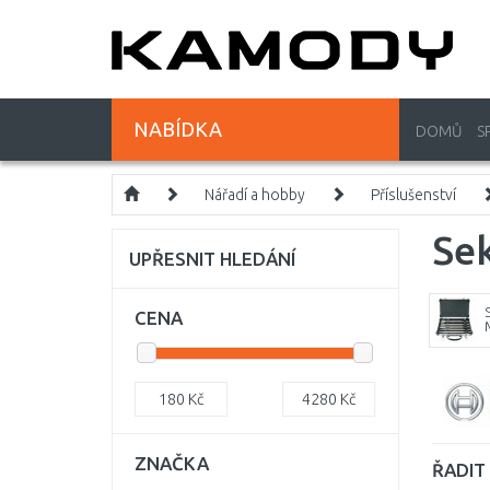
NABÍDKA
DOMŮ
S
Nářadí a hobby
Příslušenství
Se
UPŘESNIT HLEDÁNÍ
CENA
180
Kč
4280
Kč
ZNAČKA
ŘADIT 