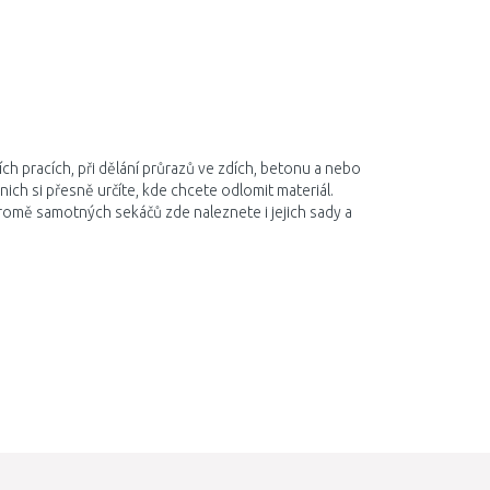
 pracích, při dělání průrazů ve zdích, betonu a nebo
ich si přesně určíte, kde chcete odlomit materiál.
romě samotných sekáčů zde naleznete i jejich sady a