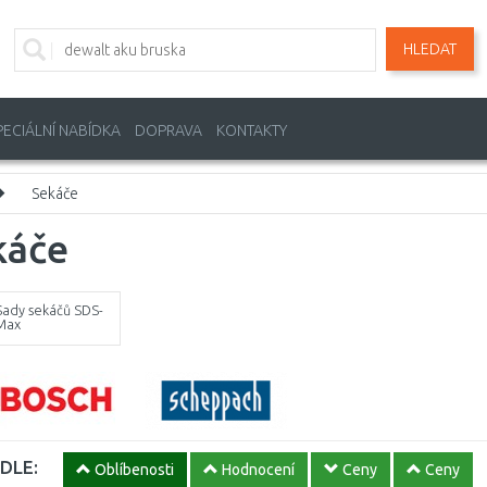
HLEDAT
PECIÁLNÍ NABÍDKA
DOPRAVA
KONTAKTY
Sekáče
káče
Sady sekáčů SDS-
Max
DLE:
Oblíbenosti
Hodnocení
Ceny
Ceny