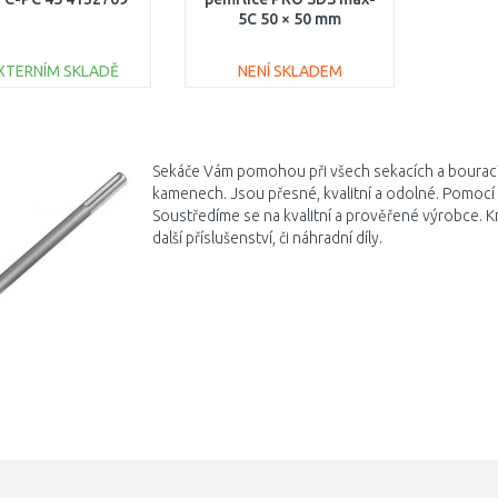
5C 50 × 50 mm
2608690179
XTERNÍM SKLADĚ
NENÍ SKLADEM
DO KOŠÍKU
DO KOŠÍKU
Porovnat
Porovnat
Sekáče Vám pomohou při všech sekacích a bouracích
kamenech. Jsou přesné, kvalitní a odolné. Pomocí n
Soustředíme se na kvalitní a prověřené výrobce. K
další příslušenství, či náhradní díly.