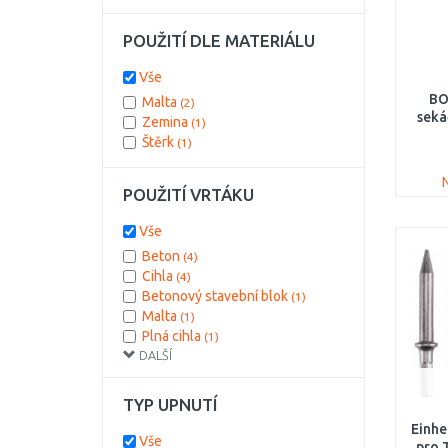
POUŽITÍ DLE MATERIÁLU
Vše
BO
Malta
(2)
seká
Zemina
(1)
Štěrk
(1)
POUŽITÍ VRTÁKU
Vše
Beton
(4)
Cihla
(4)
Betonový stavební blok
(1)
Malta
(1)
Plná cihla
(1)
DALŠÍ
Vápencové a pískovcové cihly
(1)
TYP UPNUTÍ
Einhe
Vše
pro 