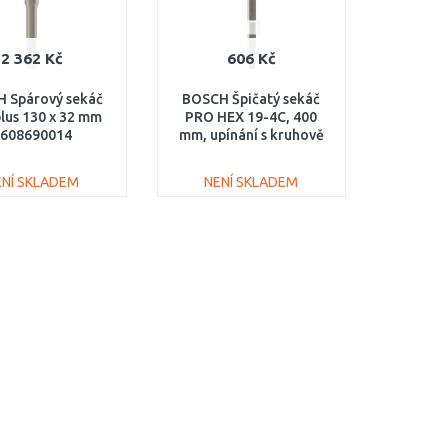
2 362 Kč
606 Kč
 Spárový sekáč
BOSCH Špičatý sekáč
lus 130 x 32 mm
PRO HEX 19-4C, 400
608690014
mm, upínání s kruhově
soustruženou stopkou
1618630002
ENÍ SKLADEM
NENÍ SKLADEM
DO KOŠÍKU
DO KOŠÍKU
Porovnat
Porovnat