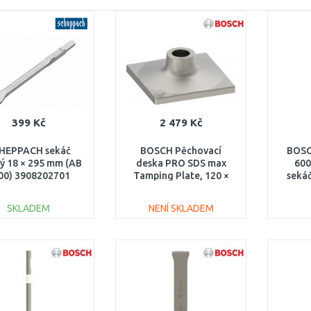
399 Kč
2 479 Kč
HEPPACH sekáč
BOSCH Pěchovací
BOSC
ý 18 × 295 mm (AB
deska PRO SDS max
600
00) 3908202701
Tamping Plate, 120 ×
seká
120 mm 1618633101
mm
SKLADEM
NENÍ SKLADEM
DO KOŠÍKU
DO KOŠÍKU
Porovnat
Porovnat