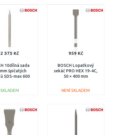
2 375 Kč
959 Kč
H 10dílná sada
BOSCH Lopatkový
mm špičatých
sekáč PRO HEX 19-4C,
čů SDS-max 600
50 × 400 mm
 2608690236
1618630007
SKLADEM
NENÍ SKLADEM
DO KOŠÍKU
DO KOŠÍKU
Porovnat
Porovnat