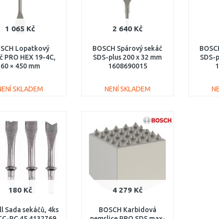
1 065 Kč
2 640 Kč
SCH Lopatkový
BOSCH Spárový sekáč
BOSCH
č PRO HEX 19-4C,
SDS-plus 200 x 32 mm
SDS-p
60 × 450 mm
1608690015
1
1618631001
NENÍ SKLADEM
NENÍ SKLADEM
N
DO KOŠÍKU
DO KOŠÍKU
Porovnat
Porovnat
180 Kč
4 279 Kč
ll Sada sekáčů, 4ks
BOSCH Karbidová
TC-PC 45 4132769
pemrlice PRO SDS max-