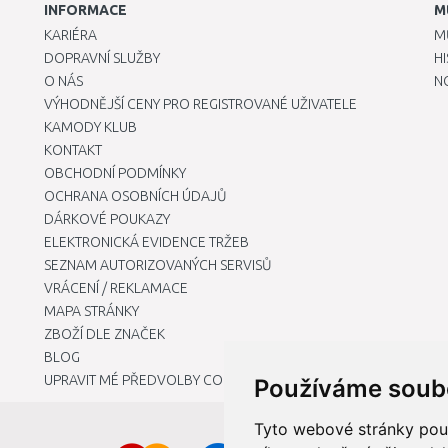
INFORMACE
M
KARIÉRA
M
DOPRAVNÍ SLUŽBY
H
O NÁS
N
VÝHODNĚJŠÍ CENY PRO REGISTROVANÉ UŽIVATELE
KAMODY KLUB
KONTAKT
OBCHODNÍ PODMÍNKY
OCHRANA OSOBNÍCH ÚDAJŮ
DÁRKOVÉ POUKAZY
ELEKTRONICKÁ EVIDENCE TRŽEB
SEZNAM AUTORIZOVANÝCH SERVISŮ
VRÁCENÍ / REKLAMACE
MAPA STRÁNKY
ZBOŽÍ DLE ZNAČEK
BLOG
UPRAVIT MÉ PŘEDVOLBY COOKIES
Používáme soub
Tyto webové stránky použí