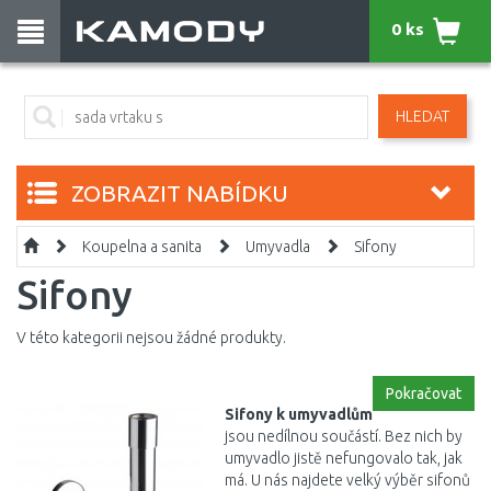
0 ks
HLEDAT
ZOBRAZIT NABÍDKU
Koupelna a sanita
Umyvadla
Sifony
Sifony
V této kategorii nejsou žádné produkty.
Pokračovat
Sifony k umyvadlům
jsou nedílnou součástí. Bez nich by
umyvadlo jistě nefungovalo tak, jak
má. U nás najdete velký výběr sifonů