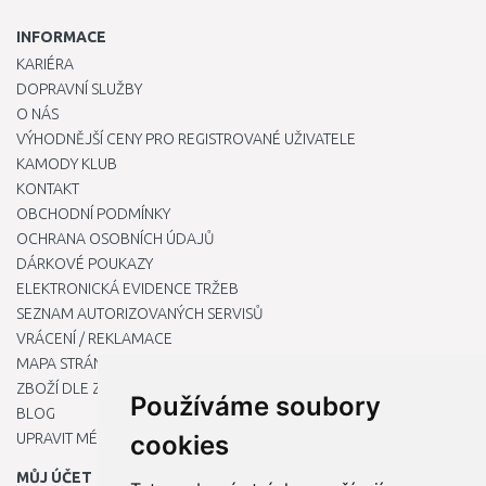
INFORMACE
KARIÉRA
DOPRAVNÍ SLUŽBY
O NÁS
VÝHODNĚJŠÍ CENY PRO REGISTROVANÉ UŽIVATELE
KAMODY KLUB
KONTAKT
OBCHODNÍ PODMÍNKY
OCHRANA OSOBNÍCH ÚDAJŮ
DÁRKOVÉ POUKAZY
ELEKTRONICKÁ EVIDENCE TRŽEB
SEZNAM AUTORIZOVANÝCH SERVISŮ
VRÁCENÍ / REKLAMACE
MAPA STRÁNKY
ZBOŽÍ DLE ZNAČEK
Používáme soubory
BLOG
UPRAVIT MÉ PŘEDVOLBY COOKIES
cookies
MŮJ ÚČET