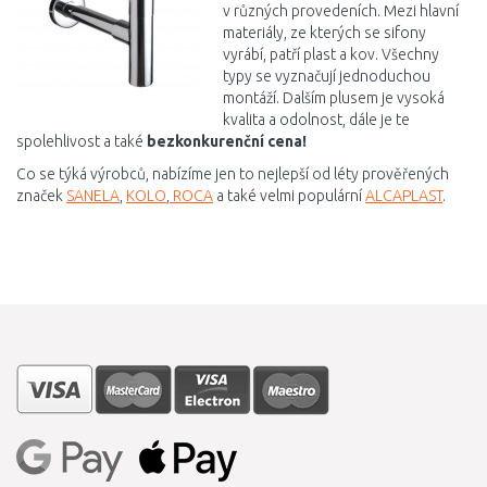
v různých provedeních. Mezi hlavní
materiály, ze kterých se sifony
vyrábí, patří plast a kov. Všechny
typy se vyznačují jednoduchou
montáží. Dalším plusem je vysoká
kvalita a odolnost, dále je te
spolehlivost a také
bezkonkurenční cena!
Co se týká výrobců, nabízíme jen to nejlepší od léty prověřených
značek
SANELA
,
KOLO
,
ROCA
a také velmi populární
ALCAPLAST
.