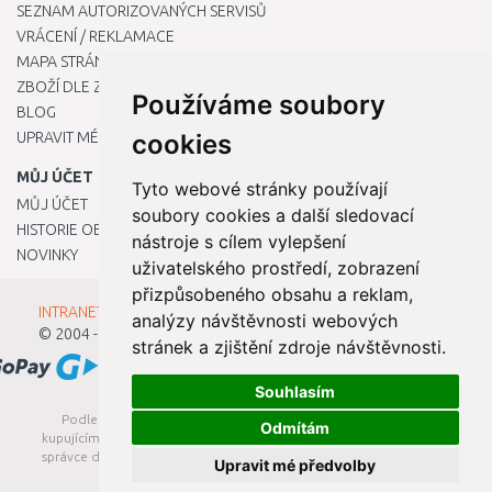
SEZNAM AUTORIZOVANÝCH SERVISŮ
VRÁCENÍ / REKLAMACE
MAPA STRÁNKY
ZBOŽÍ DLE ZNAČEK
Používáme soubory
BLOG
UPRAVIT MÉ PŘEDVOLBY COOKIES
cookies
MŮJ ÚČET
Tyto webové stránky používají
MŮJ ÚČET
soubory cookies a další sledovací
HISTORIE OBJEDNÁVEK
nástroje s cílem vylepšení
NOVINKY
uživatelského prostředí, zobrazení
přizpůsobeného obsahu a reklam,
INTRANET - Přihlášení pro zaměstnance
analýzy návštěvnosti webových
© 2004 - 2026
Kamody s.r.o.
stránek a zjištění zdroje návštěvnosti.
Souhlasím
Podle zákona o evidenci tržeb je prodávající povinen vystavit
Odmítám
kupujícímu účtenku. Zároveň je povinen zaevidovat přijatou tržbu u
správce daně online; v případě technického výpadku pak nejpozději
Upravit mé předvolby
do 48 hodin.