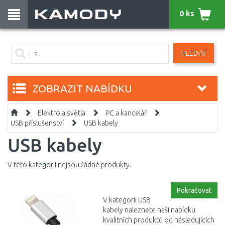
0 ks
HLEDAT
ZOBRAZIT NABÍDKU
Elektro a světla
PC a kancelář
USB příslušenství
USB kabely
USB kabely
V této kategorii nejsou žádné produkty.
Pokračovat
V kategorii USB
kabely naleznete naši nabídku
kvalitních produktů od následujících