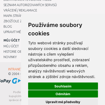
SEZNAM AUTORIZOVANÝCH SERVISŮ
VRÁCENÍ / REKLAMACE
MAPA STRÁNKY
ZBOŽÍ DLE ZNAČEK
Používáme soubory
BLOG
UPRAVIT MÉ PŘEDVOLBY COOKIES
cookies
MŮJ ÚČET
Tyto webové stránky používají
MŮJ ÚČET
soubory cookies a další sledovací
HISTORIE OBJEDNÁVEK
nástroje s cílem vylepšení
NOVINKY
uživatelského prostředí, zobrazení
přizpůsobeného obsahu a reklam,
INTRANET - Přihlášení pro zaměstnance
analýzy návštěvnosti webových
© 2004 - 2026
Kamody s.r.o.
stránek a zjištění zdroje návštěvnosti.
Souhlasím
Podle zákona o evidenci tržeb je prodávající povinen vystavit
Odmítám
kupujícímu účtenku. Zároveň je povinen zaevidovat přijatou tržbu u
správce daně online; v případě technického výpadku pak nejpozději
Upravit mé předvolby
do 48 hodin.